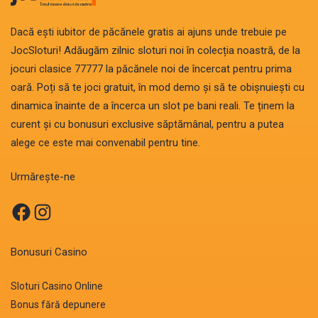
Dacă ești iubitor de păcănele gratis ai ajuns unde trebuie pe
JocSloturi! Adăugăm zilnic sloturi noi în colecția noastră, de la
jocuri clasice 77777 la păcănele noi de încercat pentru prima
oară. Poți să te joci gratuit, în mod demo și să te obișnuiești cu
dinamica înainte de a încerca un slot pe bani reali. Te ținem la
curent și cu bonusuri exclusive săptămânal, pentru a putea
alege ce este mai convenabil pentru tine.
Urmărește-ne
Facebook
Instagram
Bonusuri Casino
Sloturi Casino Online
Bonus fără depunere