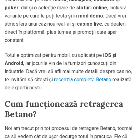
poker
, dar și o selecție mare de
sloturi online
, inclusiv
variante pe care le poți testa și în
mod demo
. Dacă vrei
atmosfera unui cazinou real, ai și
casino live
, cu dealeri,
direct în platformă, plus turnee și promoții care apar
constant.
Totul e optimizat pentru mobil, cu aplicații pe
iOS și
Android
, iar jocurile vin de la furnizori cunoscuți din
industrie. Dacă vrei să afli mai multe detalii despre casino,
te invităm să citești și
recenzia completă Betano
realizată
de experții noștri.
Cum funcționează retragerea
Betano?
Noi am trecut prin tot procesul de retragere Betano, tocmai
ca să vedem cât de ușor decurge totul în practică. Fie că