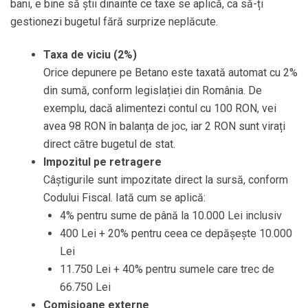
bani, e bine să știi dinainte ce taxe se aplică, ca să-ți
gestionezi bugetul fără surprize neplăcute.
Taxa de viciu (2%)
Orice depunere pe Betano este taxată automat cu 2%
din sumă, conform legislației din România. De
exemplu, dacă alimentezi contul cu 100 RON, vei
avea 98 RON în balanța de joc, iar 2 RON sunt virați
direct către bugetul de stat.
Impozitul pe retragere
Câștigurile sunt impozitate direct la sursă, conform
Codului Fiscal. Iată cum se aplică:
4% pentru sume de până la 10.000 Lei inclusiv
400 Lei + 20% pentru ceea ce depășește 10.000
Lei
11.750 Lei + 40% pentru sumele care trec de
66.750 Lei
Comisioane externe