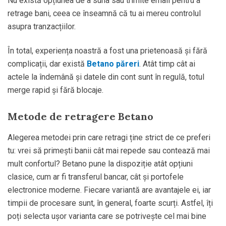
Nu există opțiunea de a suna sau trimite email pentru a
retrage bani, ceea ce înseamnă că tu ai mereu controlul
asupra tranzacțiilor.
În total, experiența noastră a fost una prietenoasă și fără
complicații, dar există
Betano păreri
. Atât timp cât ai
actele la îndemână și datele din cont sunt în regulă, totul
merge rapid și fără blocaje.
Metode de retragere Betano
Alegerea metodei prin care retragi ține strict de ce preferi
tu: vrei să primești banii cât mai repede sau contează mai
mult confortul? Betano pune la dispoziție atât opțiuni
clasice, cum ar fi transferul bancar, cât și portofele
electronice moderne. Fiecare variantă are avantajele ei, iar
timpii de procesare sunt, în general, foarte scurți. Astfel, îți
poți selecta ușor varianta care se potrivește cel mai bine