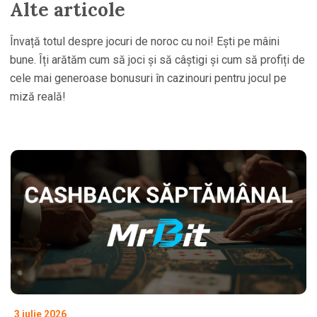
Alte articole
Învață totul despre jocuri de noroc cu noi! Ești pe mâini
bune. Îți arătăm cum să joci și să câștigi și cum să profiți de
cele mai generoase bonusuri în cazinouri pentru jocul pe
miză reală!
3 iulie 2026