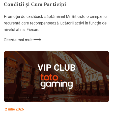
Condiții și Cum Participi
Promoția de cashback săptămânal Mr Bit este o campanie
recurentă care recompensează jucătorii activi în funcție de
nivelul atins. Fiecare…
Citeste mai mult
2 iulie 2026