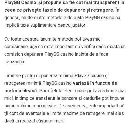
PlayGG Casino își propune să fie cât mai transparent în
ceea ce privește taxele de depunere și retragere.
În
general, multe dintre metodele de plată PlayGG casino nu
implică taxe suplimentare pentru jucători.
Cu toate acestea, anumite metode pot avea mici
comisioane, așa că este important să verifici dacă există un
comision depunere PlayGG casino înainte de a face
tranzacția.
Limitele pentru depunerea minimă PlayGG casino și
retragerea minimă PlayGG casino
variază în funcție de
metoda aleasă.
Portofelele electronice pot avea limite mai
mici, în timp ce transferurile bancare și cardurile pot impune
sume minime mai ridicate. De asemenea, este important să
ții cont de eventualele limite maxime de retragere, mai ales
dacă ai realizat câștiguri mari.