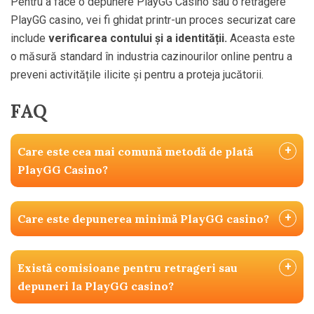
Pentru a face o depunere PlayGG Casino sau o retragere
PlayGG casino, vei fi ghidat printr-un proces securizat care
include
verificarea contului și a identității.
Aceasta este
o măsură standard în industria cazinourilor online pentru a
preveni activitățile ilicite și pentru a proteja jucătorii.
FAQ
+
Care este cea mai comună metodă de plată
PlayGG Casino?
+
Care este depunerea minimă PlayGG casino?
+
Există comisioane pentru retrageri sau
depuneri la PlayGG casino?