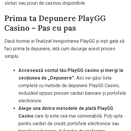
sloturi sau jocuri de cazinou disponibile.
Prima ta Depunere PlayGG
Casino – Pas cu pas
Dacă tocmai ai finalizat înregistrarea PlayGG și ești gata să
faci prima ta depunere, iată cum decurge acest proces
simplu:
Accesează contul tău PlayGG casino
și mergi la
secțiunea de „Depunere”.
Aici vei găsi lista
completă cu metode de depunere PlayGG Casino,
incluzând opțiuni precum carduri bancare și portofele
electronice.
Alege una dintre metodele de plată PlayGG
Casino
care îți este cea mai convenabilă. Poți opta
pentru carduri de credit, portofele electronice sau