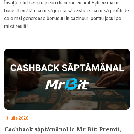
Învață totul despre jocuri de noroc cu noi! Ești pe mâini
bune. Îți arătăm cum să joci și să câștigi și cum să profiți de
cele mai generoase bonusuri în cazinouri pentru jocul pe
miză reală!
3 iulie 2026
Cashback săptămânal la Mr Bit: Premii,