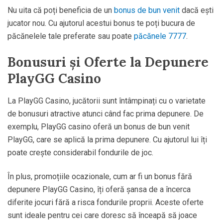
Nu uita că poți beneficia de un
bonus de bun venit
dacă ești
jucator nou. Cu ajutorul acestui bonus te poți bucura de
păcănelele tale preferate sau poate
păcănele 7777
.
Bonusuri și Oferte la Depunere
PlayGG Casino
La PlayGG Casino, jucătorii sunt întâmpinați cu o varietate
de bonusuri atractive atunci când fac prima depunere. De
exemplu, PlayGG casino oferă un bonus de bun venit
PlayGG, care se aplică la prima depunere. Cu ajutorul lui îți
poate crește considerabil fondurile de joc.
În plus, promoțiile ocazionale, cum ar fi un bonus fără
depunere PlayGG Casino, îți oferă șansa de a încerca
diferite jocuri fără a risca fondurile proprii. Aceste oferte
sunt ideale pentru cei care doresc să înceapă să joace