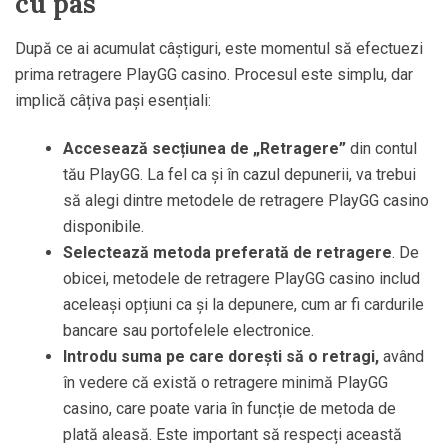
cu pas
După ce ai acumulat câștiguri, este momentul să efectuezi
prima retragere PlayGG casino. Procesul este simplu, dar
implică câțiva pași esențiali:
Accesează secțiunea de „Retragere”
din contul
tău PlayGG. La fel ca și în cazul depunerii, va trebui
să alegi dintre metodele de retragere PlayGG casino
disponibile.
Selectează metoda preferată de retragere
. De
obicei, metodele de retragere PlayGG casino includ
aceleași opțiuni ca și la depunere, cum ar fi cardurile
bancare sau portofelele electronice.
Introdu suma pe care dorești să o retragi,
având
în vedere că există o retragere minimă PlayGG
casino, care poate varia în funcție de metoda de
plată aleasă. Este important să respecți această