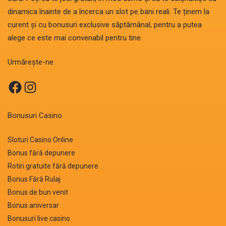
dinamica înainte de a încerca un slot pe bani reali. Te ținem la
curent și cu bonusuri exclusive săptămânal, pentru a putea
alege ce este mai convenabil pentru tine.
Urmărește-ne
Facebook
Instagram
Bonusuri Casino
Sloturi Casino Online
Bonus fără depunere
Rotiri gratuite fără depunere
Bonus Fără Rulaj
Bonus de bun venit
Bonus aniversar
Bonusuri live casino