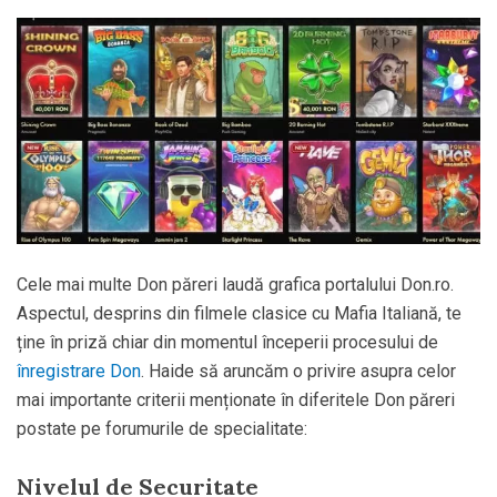
Cele mai multe Don păreri laudă grafica portalului Don.ro.
Aspectul, desprins din filmele clasice cu Mafia Italiană, te
ține în priză chiar din momentul începerii procesului de
înregistrare Don
. Haide să aruncăm o privire asupra celor
mai importante criterii menționate în diferitele Don păreri
postate pe forumurile de specialitate:
Nivelul de Securitate