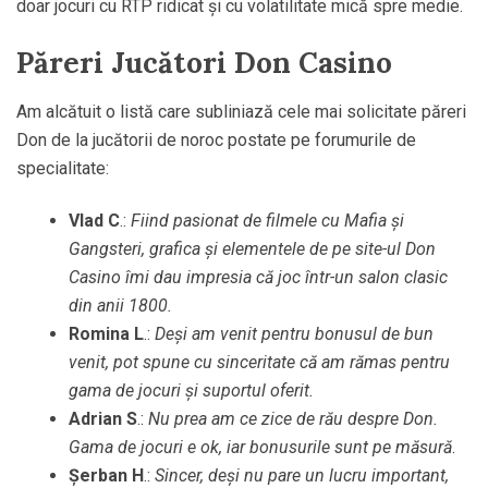
doar jocuri cu RTP ridicat și cu volatilitate mică spre medie.
Păreri Jucători Don Casino
Am alcătuit o listă care subliniază cele mai solicitate păreri
Don de la jucătorii de noroc postate pe forumurile de
specialitate:
Vlad C
.:
Fiind pasionat de filmele cu Mafia și
Gangsteri, grafica și elementele de pe site-ul Don
Casino îmi dau impresia că joc într-un salon clasic
din anii 1800.
Romina L
.:
Deși am venit pentru bonusul de bun
venit, pot spune cu sinceritate că am rămas pentru
gama de jocuri și suportul oferit.
Adrian S
.:
Nu prea am ce zice de rău despre Don.
Gama de jocuri e ok, iar bonusurile sunt pe măsură
.
Șerban H
.:
Sincer, deși nu pare un lucru important,