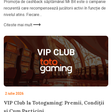
Promoția de cashback săptămânal Mr Bit este o campanie
recurentă care recompensează jucătorii activi în funcție de
nivelul atins. Fiecare…
Citeste mai mult
2 iulie 2026
VIP Club la Totogaming: Premii, Condiții
și Cum Participi