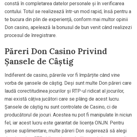
constă în completarea datelor personale și în verificarea
contului. Totul se realizează într-un mod rapid, însă pentru a
te bucura din plin de experiență, conform mai multor opinii
Don casino, apelează la bonusul de bun venit când realizezi
procesul de înregistrare.
Păreri Don Casino Privind
Șansele de Câștig
Indiferent de casino, părerile vor fi împărțite când vine
vorba de șansele de câștig. Deși sunt multe Don păreri care
laudă corectitudinea jocurilor și RTP-ul ridicat al jocurilor,
mai există câțiva jucători care se plâng de acest lucru.
Șansele de câștig nu sunt controlate de Casino, ci de
producătorul de jocuri. Acestea nu pot fi manipulate în niciun
fel, iar acest lucru este garantat de licența ONJN. Pentru
șanse suplimentare, multe păreri Don sugerează să alegi