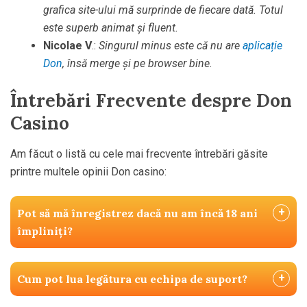
grafica site-ului mă surprinde de fiecare dată. Totul
este superb animat și fluent.
Nicolae V
.:
Singurul minus este că nu are
aplicație
Don
, însă merge și pe browser bine.
Întrebări Frecvente despre Don
Casino
Am făcut o listă cu cele mai frecvente întrebări găsite
printre multele opinii Don casino:
+
Pot să mă înregistrez dacă nu am încă 18 ani
împliniți?
+
Cum pot lua legătura cu echipa de suport?