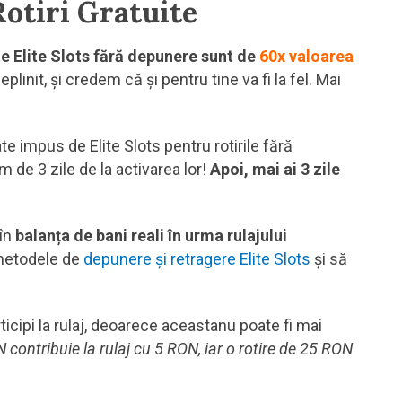
 Rotiri Gratuite
rte Elite Slots fără depunere sunt de
60x valoarea
plinit, și credem că și pentru tine va fi la fel. Mai
te impus de Elite Slots pentru rotirile fără
m de 3 zile de la activarea lor!
Apoi, mai ai 3 zile
în
balanța de bani reali în urma rulajului
a metodele de
depunere și retragere Elite Slots
și să
ticipi la rulaj, deoarece aceastanu poate fi mai
 contribuie la rulaj cu 5 RON, iar o rotire de 25 RON