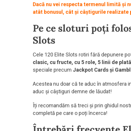
Dacă nu vei respecta termenul limită și nu v
atât bonusul, cât și câștigurile realizate
Pe ce sloturi poți folo
Slots
Cele 120 Elite Slots rotiri fără depunere pot
clasic, cu fructe, cu 5 role, 5 linii de pla
speciale precum
Jackpot Cards și Gambl
Acestea nu doar că te aduc în atmosfera inc
aduc și câștiguri demne de lăudat!
Îți recomandăm să treci și prin ghidul nos
completă pe care o poți încerca!
Întrebări frecvente El