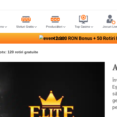
ino
Sloturi Gratis
Producători
Top Casino
Jocuri Liv
2.000 RON Bonus + 50 Rotiri Fără Rulaj + 175 Rotiri cu 
ts: 120 rotiri gratuite
A
În
Eș
să
ge
pe