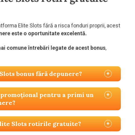
forma Elite Slots fără a risca fonduri proprii, acest
unere este o oportunitate excelentă.
ai comune întrebări legate de acest bonus
,
 Slots bonus fără depunere?
+
 promoțional pentru a primi un
+
unere?
Elite Slots rotirile gratuite?
+