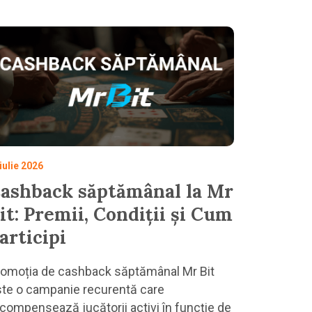
iulie 2026
ashback săptămânal la Mr
it: Premii, Condiții și Cum
articipi
omoția de cashback săptămânal Mr Bit
te o campanie recurentă care
compensează jucătorii activi în funcție de