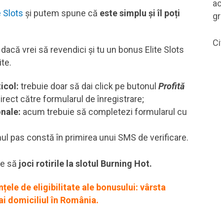
ac
e Slots
și putem spune că
este simplu și îl poți
gr
Ci
s
dacă vrei să revendici și tu un bonus Elite Slots
ite.
icol:
trebuie doar să dai click pe butonul
Profită
irect către formularul de înregistrare;
onale:
acum trebuie să completezi formularul cu
ul pas constă în primirea unui SMS de verificare.
te să
joci rotirile la slotul Burning Hot.
țele de eligibilitate ale bonusului: vârsta
ai domiciliul în România.