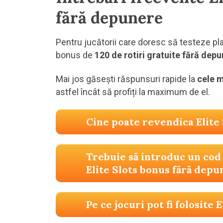
fără depunere
Pentru jucătorii care doresc să testeze plat
bonus de
120 de rotiri gratuite fără dep
Mai jos găsești răspunsuri rapide la
cele m
astfel încât să profiți la maximum de el.
Cine poate revendica Elite
Trebuie să introduc un cod
Elite Slots bonus fără dep
Pe ce jocuri pot fi folosite 