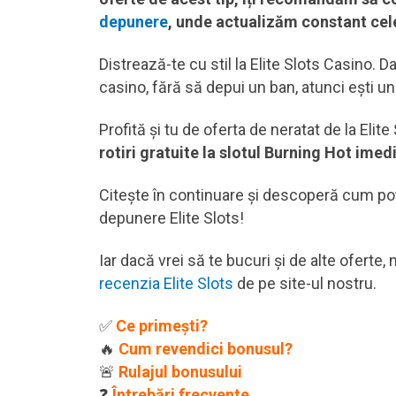
depunere
, unde actualizăm constant cel
Distrează-te cu stil la Elite Slots Casino. 
casino, fără să depui un ban, atunci ești u
Profită și tu de oferta de neratat de la El
rotiri gratuite la slotul Burning Hot imed
Citește în continuare și descoperă cum poți
depunere Elite Slots!
Iar dacă vrei să te bucuri și de alte oferte
recenzia Elite Slots
de pe site-ul nostru.
✅
Ce primești?
🔥
Cum revendici bonusul?
🚨
Rulajul bonusului
❓
Întrebări frecvente