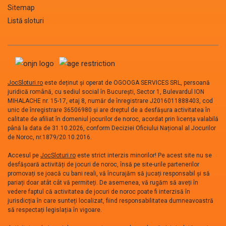
Sitemap
Listă sloturi
JocSloturi.ro
este deținut și operat de OGOOGA SERVICES SRL, persoană
juridică română, cu sediul social în București, Sector 1, Bulevardul ION
MIHALACHE nr. 15-17, etaj 8, număr de înregistrare J2016011888403, cod
unic de înregistrare 36506980 și are dreptul de a desfășura activitatea în
calitate de afiliat în domeniul jocurilor de noroc, acordat prin licența valabilă
până la data de 31.10.2026, conform Deciziei Oficiului Național al Jocurilor
de Noroc, nr.1879/20.10.2016.
Accesul pe
JocSloturi.ro
este strict interzis minorilor! Pe acest site nu se
desfășoară activități de jocuri de noroc, însă pe site-urile partenerilor
promovați se joacă cu bani reali, vă încurajăm să jucați responsabil și să
pariați doar atât cât vă permiteți. De asemenea, vă rugăm să aveți în
vedere faptul că activitatea de jocuri de noroc poate fi interzisă în
jurisdicția în care sunteți localizat, fiind responsabilitatea dumneavoastră
să respectați legislația în vigoare.