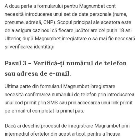
A doua parte a formularului pentru Magnumbet cont
necesită introducerea unui set de date personale (nume,
prenume, adresă, CNP). Scopul principal ale acestora este
de a asigura cazinoul că fiecare jucător are cel puțin 18 ani.
Ulterior, după Magnumbet înregistrare o să mai fie necesară
și verificarea identității
Pasul 3 – Verifică-ți numărul de telefon
sau adresa de e-mail.
Ultima parte din formularul Magnumbet înregistrare
necesită confirmarea numărului de telefon prin introducerea
unui cod primit prin SMS sau prin accesarea unui link primit
pe e-mail-ul completat la primul pas.
Dacă ai deschis procesul de înregistrare Magnumbet prin
intermediul ofertelor din acest articol, pentru a încasa