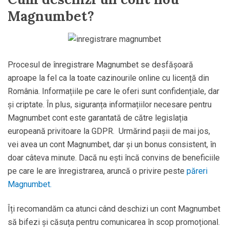
Magnumbet?
Procesul de înregistrare Magnumbet se desfășoară
aproape la fel ca la toate cazinourile online cu licență din
România. Informațiile pe care le oferi sunt confidențiale, dar
și criptate. În plus, siguranța informațiilor necesare pentru
Magnumbet cont este garantată de către legislația
europeană privitoare la GDPR. Urmărind pașii de mai jos,
vei avea un cont Magnumbet, dar și un bonus consistent, în
doar câteva minute. Dacă nu ești încă convins de beneficiile
pe care le are înregistrarea, aruncă o privire peste
păreri
Magnumbet.
Îți recomandăm ca atunci când deschizi un cont Magnumbet
să bifezi și căsuța pentru comunicarea în scop promoțional.