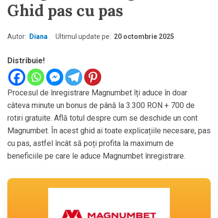
Ghid pas cu pas
Autor:
Diana
Ultimul update pe:
20 octombrie 2025
Distribuie!
Procesul de înregistrare Magnumbet îți aduce în doar
câteva minute un bonus de până la 3.300 RON + 700 de
rotiri gratuite. Află totul despre cum se deschide un cont
Magnumbet. În acest ghid ai toate explicațiile necesare, pas
cu pas, astfel încât să poți profita la maximum de
beneficiile pe care le aduce Magnumbet înregistrare.