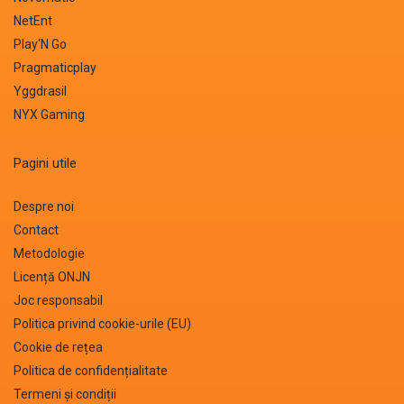
NetEnt
Play‘N Go
Pragmaticplay
Yggdrasil
NYX Gaming
Pagini utile
Despre noi
Contact
Metodologie
Licență ONJN
Joc responsabil
Politica privind cookie-urile (EU)
Cookie de rețea
Politica de confidențialitate
Termeni și condiții