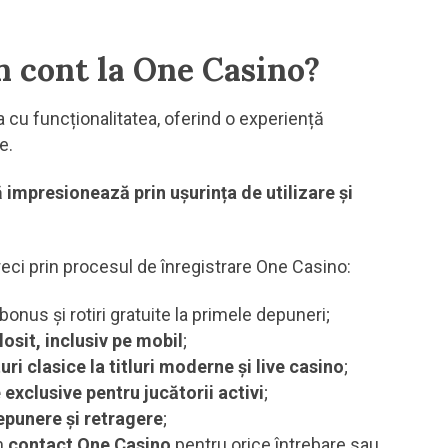
un cont la One Casino?
cu funcționalitatea, oferind o experiență
le.
ă
impresionează prin ușurința de utilizare și
eci prin procesul de înregistrare One Casino:
bonus și rotiri gratuite la primele depuneri;
losit, inclusiv pe mobil
;
turi clasice la titluri moderne și live casino
;
 exclusive pentru jucătorii activi
;
epunere și retragere
;
in
contact One Casino
pentru orice întrebare sau