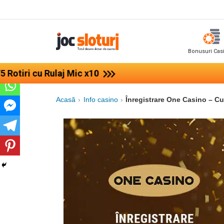
Bonusuri Cas
<2.000 
Acasă
Info casino
Înregistrare One Casino – Cu