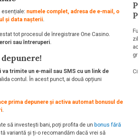
P
 esențiale:
numele complet, adresa de e-mail, o
P
l și data nașterii
.
Fu
testat tot procesul de înregistrare One Casino.
zi
rori sau întreruperi
.
ac
gr
a depunere!
ți va trimite un e-mail sau SMS cu un link de
Ci
alida contul. În acest punct, ai două opțiuni
face prima depunere și activa automat bonusul de
ri
.
te să investești bani, poți profita de un
bonus fără
stă variantă și ți-o recomandăm dacă vrei să