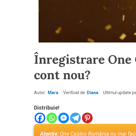
Înregistrare One 
cont nou?
Autor:
Mara
Verificat de:
Diana
Ultimul update p
Distribuie!
Atenție
: One Casino România nu mai face 