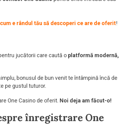
cum e rândul tău să descoperi ce are de oferit
!
pentru jucătorii care caută o
platformă modernă,
implu, bonusul de bun venit te întâmpină încă de
te pe gustul tuturor.
are One Casino de oferit.
Noi deja am făcut-o!
espre înregistrare One