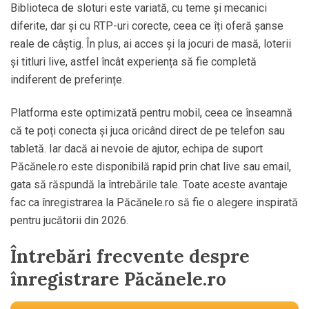
Biblioteca de sloturi este variată, cu teme și mecanici
diferite, dar și cu RTP-uri corecte, ceea ce îți oferă șanse
reale de câștig. În plus, ai acces și la jocuri de masă, loterii
și titluri live, astfel încât experiența să fie completă
indiferent de preferințe.
Platforma este optimizată pentru mobil, ceea ce înseamnă
că te poți conecta și juca oricând direct de pe telefon sau
tabletă. Iar dacă ai nevoie de ajutor, echipa de suport
Păcănele.ro este disponibilă rapid prin chat live sau email,
gata să răspundă la întrebările tale. Toate aceste avantaje
fac ca înregistrarea la Păcănele.ro să fie o alegere inspirată
pentru jucătorii din 2026.
Întrebări frecvente despre
înregistrare Păcănele.ro