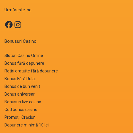
Urmărește-ne
Facebook
Instagram
Bonusuri Casino
Sloturi Casino Online
Bonus fără depunere
Rotiri gratuite fără depunere
Bonus Fără Rulaj
Bonus de bun venit
Bonus aniversar
Bonusuri live casino
Cod bonus casino
Promoții Crăciun
Depunere minimă 10 lei