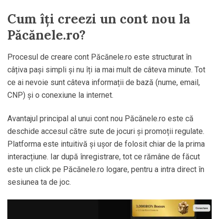
Cum îți creezi un cont nou la
Păcănele.ro?
Procesul de creare cont Păcănele.ro este structurat în
câțiva pași simpli și nu îți ia mai mult de câteva minute. Tot
ce ai nevoie sunt câteva informații de bază (nume, email,
CNP) și o conexiune la internet.
Avantajul principal al unui cont nou Păcănele.ro este că
deschide accesul către sute de jocuri și promoții regulate.
Platforma este intuitivă și ușor de folosit chiar de la prima
interacțiune. Iar după înregistrare, tot ce rămâne de făcut
este un click pe Păcănele.ro logare, pentru a intra direct în
sesiunea ta de joc.