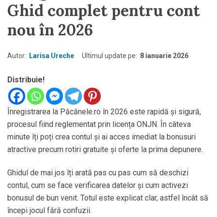
Ghid complet pentru cont
nou în 2026
Autor:
Larisa Ureche
Ultimul update pe:
8 ianuarie 2026
Distribuie!
Înregistrarea la Păcănele.ro în 2026 este rapidă și sigură,
procesul fiind reglementat prin licența ONJN. În câteva
minute îți poți crea contul și ai acces imediat la bonusuri
atractive precum rotiri gratuite și oferte la prima depunere.
Ghidul de mai jos îți arată pas cu pas cum să deschizi
contul, cum se face verificarea datelor și cum activezi
bonusul de bun venit. Totul este explicat clar, astfel încât să
începi jocul fără confuzii.