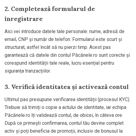
2. Completează formularul de
înregistrare
Aici vei introduce datele tale personale: nume, adresă de
email, CNP și număr de telefon. Formularul este scurt și
structurat, astfel încât să nu pierzi timp. Acest pas
garantează că datele din contul Păcănele.ro sunt corecte și
corespund identității tale reale, lucru esențial pentru
siguranța tranzacțiilor.
3. Verifică identitatea și activează contul
Ultimul pas presupune verificarea identității (procesul KYC).
Trebuie să trimiți o copie a actului de identitate, iar echipa
Păcănele.ro îți validează contul, de obicei, în câteva ore.
După ce primești confirmarea, contul tău devine complet
activ și poți beneficia de promoții, inclusiv de bonusul la