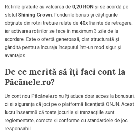
Rotirile gratuite au valoarea de
0,20 RON
și se acordă pe
slotul
Shining Crown
. Fondurile bonus și câștigurile
obținute din rotiri trebuie rulate de
40x
înainte de retragere,
iar activarea rotirilor se face în maximum 3 zile de la
acordare. Este o ofertă generoasă, clar structurată și
gândită pentru a încuraja începutul într-un mod sigur și
avantajos
De ce merită să îți faci cont la
Păcănele.ro?
Un cont nou Păcănele.ro nu îți aduce doar acces la bonusuri,
ci și siguranța că joci pe o platformă licențiată ONJN. Acest
lucru înseamnă că toate jocurile și tranzacțiile sunt
reglementate, corecte și conforme cu standardele de joc
responsabil.