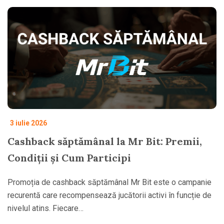
3 iulie 2026
Cashback săptămânal la Mr Bit: Premii,
Condiții și Cum Participi
Promoția de cashback săptămânal Mr Bit este o campanie
recurentă care recompensează jucătorii activi în funcție de
nivelul atins. Fiecare…