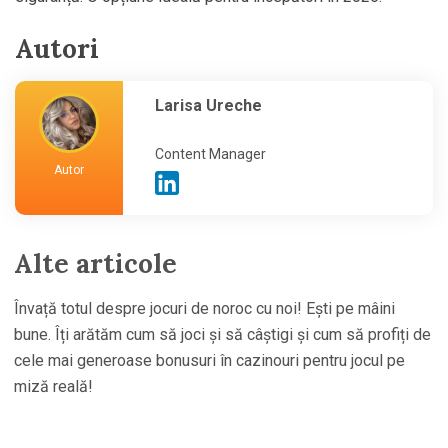
Autori
Larisa Ureche
Content Manager
Autor
Alte articole
Învață totul despre jocuri de noroc cu noi! Ești pe mâini
bune. Îți arătăm cum să joci și să câștigi și cum să profiți de
cele mai generoase bonusuri în cazinouri pentru jocul pe
miză reală!