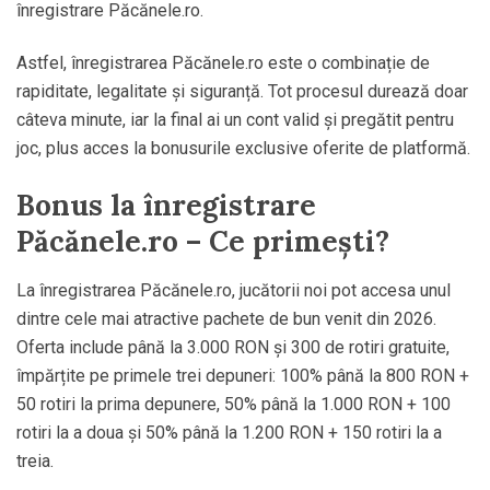
înregistrare Păcănele.ro.
Astfel, înregistrarea Păcănele.ro este o combinație de
rapiditate, legalitate și siguranță. Tot procesul durează doar
câteva minute, iar la final ai un cont valid și pregătit pentru
joc, plus acces la bonusurile exclusive oferite de platformă.
Bonus la înregistrare
Păcănele.ro – Ce primești?
La înregistrarea Păcănele.ro, jucătorii noi pot accesa unul
dintre cele mai atractive pachete de bun venit din 2026.
Oferta include până la 3.000 RON și 300 de rotiri gratuite,
împărțite pe primele trei depuneri: 100% până la 800 RON +
50 rotiri la prima depunere, 50% până la 1.000 RON + 100
rotiri la a doua și 50% până la 1.200 RON + 150 rotiri la a
treia.