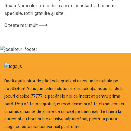
Roata Norocului, oferindu-ți acces constant la bonusuri
speciale, rotiri gratuite și alte…
Citeste mai mult
Dacă ești iubitor de păcănele gratis ai ajuns unde trebuie pe
JocSloturi! Adăugăm zilnic sloturi noi în colecția noastră, de la
jocuri clasice 77777 la păcănele noi de încercat pentru prima
oară. Poți să te joci gratuit, în mod demo și să te obișnuiești cu
dinamica înainte de a încerca un slot pe bani reali. Te ținem la
curent și cu bonusuri exclusive săptămânal, pentru a putea
alege ce este mai convenabil pentru tine.