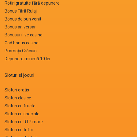
Rotiri gratuite fără depunere
Bonus Fără Rulaj
Bonus de bun venit
Bonus aniversar
Bonusuri live casino
Cod bonus casino
Promoții Crăciun
Depunere minimă 10 lei
Sloturi si jocuri
Sloturi gratis
Sloturi clasice
Sloturi cu fructe
Sloturi cu speciale
Sloturi cu RTP mare
Sloturi cu trifoi