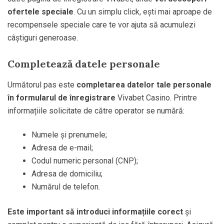
ofertele speciale
. Cu un simplu click, ești mai aproape de
recompensele speciale care te vor ajuta să acumulezi
câștiguri generoase.
Completează datele personale
Următorul pas este
completarea datelor tale personale
în formularul de înregistrare
Vivabet Casino. Printre
informațiile solicitate de către operator se numără:
Numele și prenumele;
Adresa de e-mail;
Codul numeric personal (CNP);
Adresa de domiciliu;
Numărul de telefon.
Este important să introduci informațiile corect
și