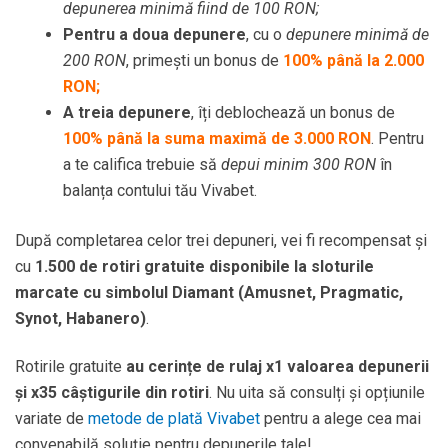
depunerea minimă fiind de 100 RON;
Pentru a doua depunere
, cu o
depunere minimă de
200 RON
, primești un bonus de
100% până la 2.000
RON;
A treia depunere
, îți deblochează un bonus de
100% până la suma maximă de 3.000 RON
. Pentru
a te califica trebuie să
depui minim 300 RON
în
balanța contului tău Vivabet.
După completarea celor trei depuneri, vei fi recompensat și
cu
1.500 de rotiri gratuite disponibile la sloturile
marcate cu simbolul Diamant (Amusnet, Pragmatic,
Synot, Habanero)
.
Rotirile gratuite
au cerințe de rulaj x1 valoarea depunerii
și x35 câștigurile din rotiri
. Nu uita să consulți și opțiunile
variate de
metode de plată Vivabet
pentru a alege cea mai
convenabilă soluție pentru depunerile tale!