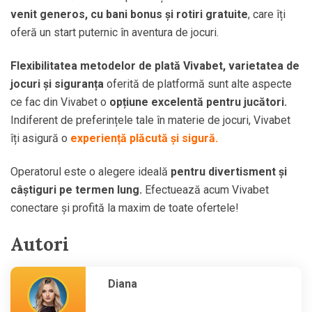
venit generos, cu bani bonus și rotiri gratuite
, care îți
oferă un start puternic în aventura de jocuri.
Flexibilitatea metodelor de plată Vivabet, varietatea de
jocuri și siguranța
oferită de platformă sunt alte aspecte
ce fac din Vivabet o
opțiune excelentă pentru jucători.
Indiferent de preferințele tale în materie de jocuri, Vivabet
îți asigură o
experiență plăcută și sigură.
Operatorul este o alegere ideală
pentru divertisment și
câștiguri pe termen lung.
Efectuează acum Vivabet
conectare și profită la maxim de toate ofertele!
Autori
Diana