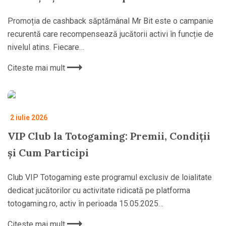
Promoția de cashback săptămânal Mr Bit este o campanie
recurentă care recompensează jucătorii activi în funcție de
nivelul atins. Fiecare…
Citeste mai mult
2 iulie 2026
VIP Club la Totogaming: Premii, Condiții
și Cum Participi
Club VIP Totogaming este programul exclusiv de loialitate
dedicat jucătorilor cu activitate ridicată pe platforma
totogaming.ro, activ în perioada 15.05.2025…
Citeste mai mult