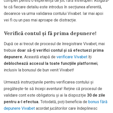
complet pentru o experiență de joc fără întreruperi. Asigură-
te că fiecare detaliu este introdus în secțiunea aferentă,
deoarece va urma validarea contului Vivabet. Iar mai apoi
vei fi cu un pas mai aproape de distracție.
Verifică contul și fă prima depunere!
După ce ai trecut de procesul de înregistrare Vivabet, mai
trebuie
doar să-ți verifici contul și să efectuezi prima
depunere.
Această etapă de
verificare Vivabet
îți
deblochează accesul la toate funcțiile platformei
,
inclusiv la bonusul de bun venit Vivabet!
Urmează instrucțiunile pentru verificarea contului și
pregătește-te să începi aventura! Reține că procesul de
validare cont este obligatoriu și ai la dispoziție
30 de zile
pentru a-l efectua.
Totodată, poți beneficia de
bonus fără
depunere Vivabet
acordat jucătorilor care îndeplinesc