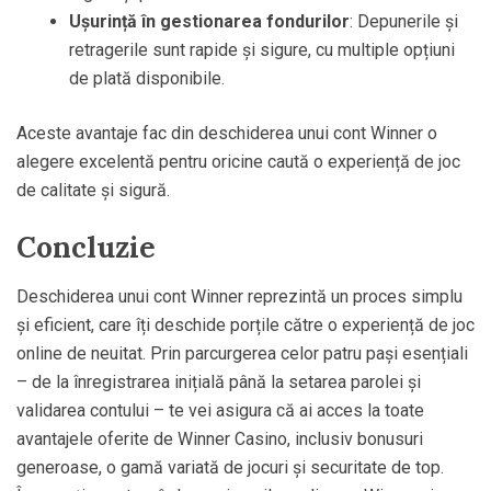
Ușurință în gestionarea fondurilor
: Depunerile și
retragerile sunt rapide și sigure, cu multiple opțiuni
de plată disponibile.
Aceste avantaje fac din deschiderea unui cont Winner o
alegere excelentă pentru oricine caută o experiență de joc
de calitate și sigură.
Concluzie
Deschiderea unui cont Winner reprezintă un proces simplu
și eficient, care îți deschide porțile către o experiență de joc
online de neuitat. Prin parcurgerea celor patru pași esențiali
– de la înregistrarea inițială până la setarea parolei și
validarea contului – te vei asigura că ai acces la toate
avantajele oferite de Winner Casino, inclusiv bonusuri
generoase, o gamă variată de jocuri și securitate de top.