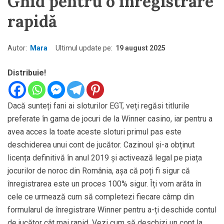
Ghid pentru o înregistrare
rapidă
Autor:
Mara
Ultimul update pe:
19 august 2025
Distribuie!
Dacă sunteți fani ai sloturilor EGT, veți regăsi titlurile
preferate în gama de jocuri de la Winner casino, iar pentru a
avea acces la toate aceste sloturi primul pas este
deschiderea unui cont de jucător. Cazinoul și-a obținut
licența definitivă în anul 2019 și activează legal pe piața
jocurilor de noroc din România, așa că poți fi sigur că
înregistrarea este un proces 100% sigur. Îți vom arăta în
cele ce urmează cum să completezi fiecare câmp din
formularul de înregistrare Winner pentru a-ți deschide contul
de jucător cât mai rapid. Vezi cum să deschizi un cont la