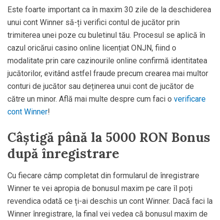
Este foarte important ca în maxim 30 zile de la deschiderea
unui cont Winner să-ți verifici contul de jucător prin
trimiterea unei poze cu buletinul tău. Procesul se aplică în
cazul oricărui casino online licențiat ONJN, fiind o
modalitate prin care cazinourile online confirmă identitatea
jucătorilor, evitând astfel fraude precum crearea mai multor
conturi de jucător sau deținerea unui cont de jucător de
către un minor. Află mai multe despre cum faci o
verificare
cont Winner
!
Câștigă până la 5000 RON Bonus
după înregistrare
Cu fiecare câmp completat din formularul de înregistrare
Winner te vei apropia de bonusul maxim pe care îl poți
revendica odată ce ți-ai deschis un cont Winner. Dacă faci la
Winner înregistrare, la final vei vedea că bonusul maxim de