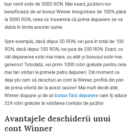
bun venit este de 5000 RON. Mai exact, jucătorii noi
beneficiază de un bonus Winner înregistrare de 100% până
la 5000 RON, ceea ce înseamnă că prima depunere se va
dubla în limita acestei sume.
Spre exemplu, dacă depui 50 RON, vei juca în total de 100
RON, dacă depui 100 RON, vei juca de 200 RON. Exact, cu
cât depunerea este mai mare, cu atât și bonusul este mai
generos! Totodată, vei primi 1000 rotiri gratuite pentru cele
mai tari sloturi la primele patru depuneri. Din moment ce
deja știi cum să deschizi un cont la Winner, profită din plin
de prima ofertă de la acest casino! Mai mult decât atât,
Winner dispune și de un
bonus fără depunere
care îți aduce
324 rotiri gratuite la validarea contului de jucător.
Avantajele deschiderii unui
cont Winner