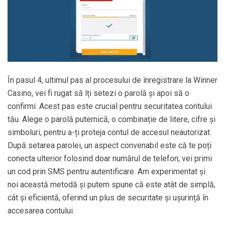
În pasul 4, ultimul pas al procesului de înregistrare la Winner
Casino, vei fi rugat să îți setezi o parolă și apoi să o
confirmi. Acest pas este crucial pentru securitatea contului
tău. Alege o parolă puternică, o combinație de litere, cifre și
simboluri, pentru a-ți proteja contul de accesul neautorizat.
După setarea parolei, un aspect convenabil este că te poți
conecta ulterior folosind doar numărul de telefon; vei primi
un cod prin SMS pentru autentificare. Am experimentat și
noi această metodă și putem spune că este atât de simplă,
cât și eficientă, oferind un plus de securitate și ușurință în
accesarea contului.