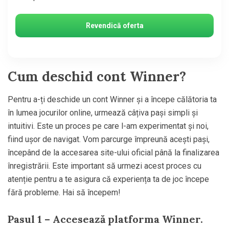
Revendică oferta
Cum deschid cont Winner?
Pentru a-ți deschide un cont Winner și a începe călătoria ta
în lumea jocurilor online, urmează câțiva pași simpli și
intuitivi. Este un proces pe care l-am experimentat și noi,
fiind ușor de navigat. Vom parcurge împreună acești pași,
începând de la accesarea site-ului oficial până la finalizarea
înregistrării. Este important să urmezi acest proces cu
atenție pentru a te asigura că experiența ta de joc începe
fără probleme. Hai să începem!
Pasul 1 – Accesează platforma Winner.