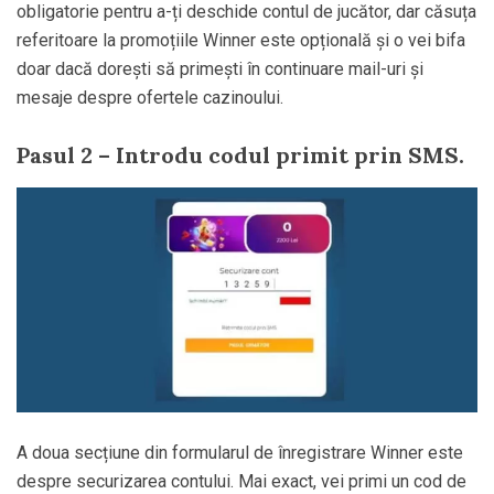
obligatorie pentru a-ți deschide contul de jucător, dar căsuța
referitoare la promoțiile Winner este opțională și o vei bifa
doar dacă dorești să primești în continuare mail-uri și
mesaje despre ofertele cazinoului.
Pasul 2 – Introdu codul primit prin SMS.
A doua secțiune din formularul de înregistrare Winner este
despre securizarea contului. Mai exact, vei primi un cod de