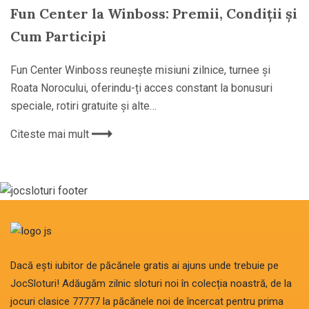
Fun Center la Winboss: Premii, Condiții și
Cum Participi
Fun Center Winboss reunește misiuni zilnice, turnee și
Roata Norocului, oferindu-ți acces constant la bonusuri
speciale, rotiri gratuite și alte…
Citeste mai mult
Dacă ești iubitor de păcănele gratis ai ajuns unde trebuie pe
JocSloturi! Adăugăm zilnic sloturi noi în colecția noastră, de la
jocuri clasice 77777 la păcănele noi de încercat pentru prima