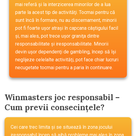
mai referă şi la interzicerea minorilor de a lua
parte la acest tip de activităţi. Tocmai pentru că
sunt încă în formare, nu au discernament, minorii
pot fi foarte uşor atraşi în capcana câştigului facil
şi, mai ales, pot trece uşor graniţa dintre
responsabilitate şi iresponsabilitate. Minorii
devin uşor dependenţi de gambling, încep să îşi
neglijeze celelalte activităţi, pot face chiar lucruri
necugetate tocmai pentru a paria în continuare.
Winmasters joc responsabil –
Cum previi consecințele?
Cei care trec limita şi se situează în zona jocului
iresponsabil încep să aibă probleme mai ales în zona