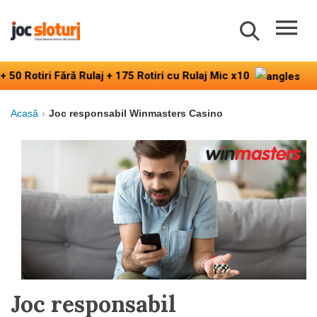
Main
Men
<2.000 
aj + 175 Rotiri cu Rulaj Mic x10
Acasă
Joc responsabil Winmasters Casino
Joc responsabil