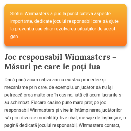
Sloturi Winmasters a pus la punct câteva aspecte
importante, dedicate jocului responsabil care să ajute
la prevenţia sau chiar rezolvarea situaţiilor de acest
gen.
Joc responsabil Winmasters –
Măsuri pe care le poți lua
Dacă până acum câţiva ani nu existau procedee şi
mecanisme prin care, de exemplu, un jucător să nu îşi
petreacă prea multe ore în casino, iată că acum lucrurile s-
au schimbat. Fiecare casino pune mare preţ pe joc
responsabil Winmasters şi vine în întâmpinarea jucătorilor
săi prin diverse modalităţi: live chat, mesaje de înştiinţare, o
pagină dedicată jocului responsabil, Winmasters contact,