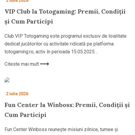
2 iulie 2026
VIP Club la Totogaming: Premii, Condiții
și Cum Participi
Club VIP Totogaming este programul exclusiv de loialitate
dedicat jucătorilor cu activitate ridicată pe platforma
totogaming.ro, activ în perioada 15.05.2025…
Citeste mai mult
2 iulie 2026
Fun Center la Winboss: Premii, Condiții și
Cum Participi
Fun Center Winboss reunește misiuni zilnice, turnee și