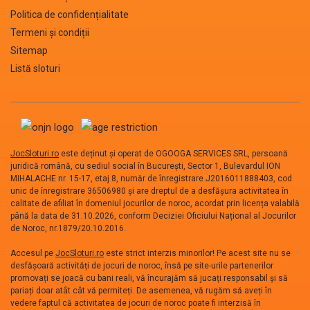
Politica de confidențialitate
Termeni și condiții
Sitemap
Listă sloturi
JocSloturi.ro
este deținut și operat de OGOOGA SERVICES SRL, persoană
juridică română, cu sediul social în București, Sector 1, Bulevardul ION
MIHALACHE nr. 15-17, etaj 8, număr de înregistrare J2016011888403, cod
unic de înregistrare 36506980 și are dreptul de a desfășura activitatea în
calitate de afiliat în domeniul jocurilor de noroc, acordat prin licența valabilă
până la data de 31.10.2026, conform Deciziei Oficiului Național al Jocurilor
de Noroc, nr.1879/20.10.2016.
Accesul pe
JocSloturi.ro
este strict interzis minorilor! Pe acest site nu se
desfășoară activități de jocuri de noroc, însă pe site-urile partenerilor
promovați se joacă cu bani reali, vă încurajăm să jucați responsabil și să
pariați doar atât cât vă permiteți. De asemenea, vă rugăm să aveți în
vedere faptul că activitatea de jocuri de noroc poate fi interzisă în