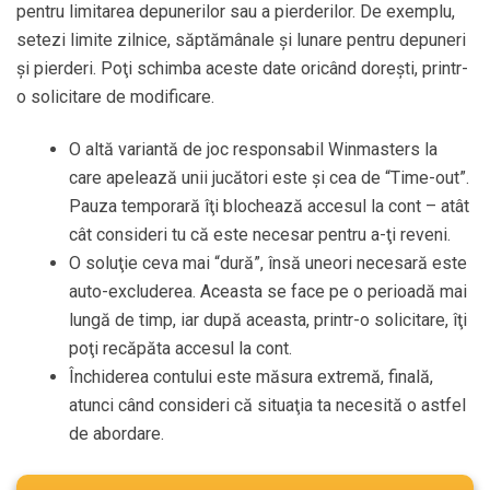
pentru limitarea depunerilor sau a pierderilor. De exemplu,
setezi limite zilnice, săptămânale şi lunare pentru depuneri
şi pierderi. Poţi schimba aceste date oricând doreşti, printr-
o solicitare de modificare.
O altă variantă de joc responsabil Winmasters la
care apelează unii jucători este şi cea de “Time-out”.
Pauza temporară îţi blochează accesul la cont – atât
cât consideri tu că este necesar pentru a-ţi reveni.
O soluţie ceva mai “dură”, însă uneori necesară este
auto-excluderea. Aceasta se face pe o perioadă mai
lungă de timp, iar după aceasta, printr-o solicitare, îţi
poţi recăpăta accesul la cont.
Închiderea contului este măsura extremă, finală,
atunci când consideri că situaţia ta necesită o astfel
de abordare.