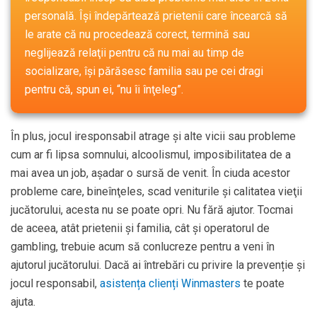
personală. Îşi îndepărtează prietenii care încearcă să
le arate că nu procedează corect, termină sau
neglijează relaţii pentru că nu mai au timp de
socializare, îşi părăsesc familia sau pe cei dragi
pentru că, spun ei, “nu îi înţeleg”.
În plus, jocul iresponsabil atrage şi alte vicii sau probleme
cum ar fi lipsa somnului, alcoolismul, imposibilitatea de a
mai avea un job, aşadar o sursă de venit. În ciuda acestor
probleme care, bineînţeles, scad veniturile şi calitatea vieţii
jucătorului, acesta nu se poate opri. Nu fără ajutor. Tocmai
de aceea, atât prietenii şi familia, cât şi operatorul de
gambling, trebuie acum să conlucreze pentru a veni în
ajutorul jucătorului. Dacă ai întrebări cu privire la prevenție și
jocul responsabil,
asistența clienți Winmasters
te poate
ajuta.