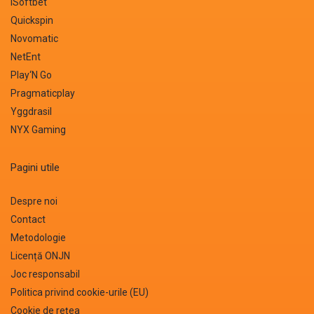
iSoftbet
Quickspin
Novomatic
NetEnt
Play‘N Go
Pragmaticplay
Yggdrasil
NYX Gaming
Pagini utile
Despre noi
Contact
Metodologie
Licență ONJN
Joc responsabil
Politica privind cookie-urile (EU)
Cookie de rețea