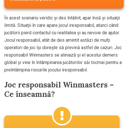
În acest scenariu veridic şi des întâlnit, apar însă şi situaţii
limită. Situaţii în care apare jocul iresponsabil, atunci când
jucătorii pierd contactul cu realitatea şi au nevoie de ajutor.
Jocul responsabil, atât de des amintit astăzi de mulţi
operatori de joc îşi doreşte să prevină astfel de cazuri. Joc
responsabil Winmasters se aliniază şi el acestui demers
global şi vine în întâmpinarea jucătorilor săi tocmai pentru a
preîntâmpina riscurile jocului iresponsabil.
Joc responsabil Winmasters –
Ce înseamnă?