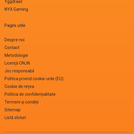
Yggdrasil
NYX Gaming
Pagini utile
Despre noi
Contact
Metodologie
Licență ONJN
Joc responsabil
Politica privind cookie-urile (EU)
Cookie de rețea
Politica de confidențialitate
Termeni și condiții
Sitemap
Listă sloturi