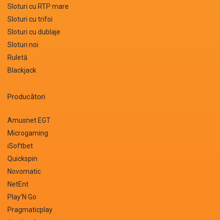
Sloturi cu RTP mare
Sloturi cu trifoi
Sloturi cu dublaje
Sloturi noi
Ruletă
Blackjack
Producători
Amusnet EGT
Microgaming
iSoftbet
Quickspin
Novomatic
NetEnt
Play‘N Go
Pragmaticplay