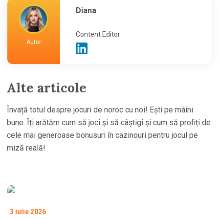
Diana
Content Editor
Autor
Alte articole
Învață totul despre jocuri de noroc cu noi! Ești pe mâini
bune. Îți arătăm cum să joci și să câștigi și cum să profiți de
cele mai generoase bonusuri în cazinouri pentru jocul pe
miză reală!
3 iulie 2026