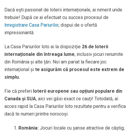
Dacă ești pasionat de loterii internaționale, ai nimerit unde
trebuie! După ce ai efectuat cu succes procesul de
înregistrare Casa Pariurilor
, dispui de o ofertă
impresionantă.
La Casa Pariurilor loto ai la dispoziție
26 de loterii
internaționale din întreaga lume
, inclusiv jocuri renumite
din România și alte țări. Noi am pariat la fiecare joc
internațional și
te asigurăm că procesul este extrem de
simplu.
Fie că preferi
loterii europene sau opțiuni populare din
Canada și SUA
, aici vei găsi exact ce cauți! Totodată, ai
acces rapid la Casa Pariurilor loto rezultate pentru a verifica
dacă te numeri printre norocoși.
România:
Jocuri locale cu șanse atractive de câștig;