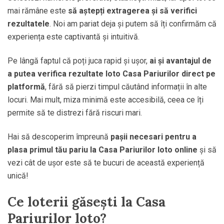
mai rămâne este
să aștepți extragerea și să verifici
rezultatele
. Noi am pariat deja și putem să îți confirmăm că
experiența este captivantă și intuitivă.
Pe lângă faptul că poți juca rapid și ușor,
ai și avantajul de
a putea verifica rezultate loto Casa Pariurilor direct pe
platformă
, fără să pierzi timpul căutând informații în alte
locuri. Mai mult, miza minimă este accesibilă, ceea ce îți
permite să te distrezi fără riscuri mari.
Hai să descoperim împreună
pașii necesari pentru a
plasa primul tău pariu la Casa Pariurilor loto online
și să
vezi cât de ușor este să te bucuri de această experiență
unică!
Ce loterii găsești la Casa
Pariurilor loto?