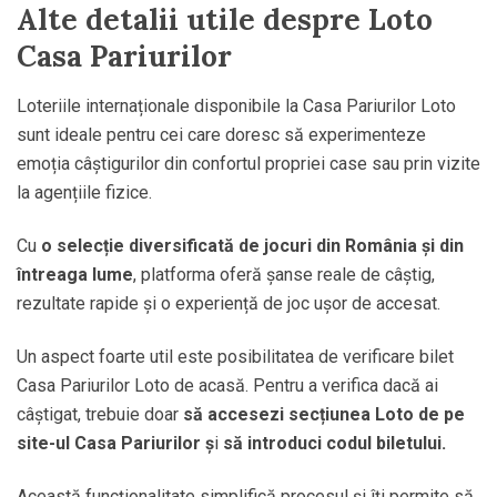
Alte detalii utile despre Loto
Casa Pariurilor
Loteriile internaționale disponibile la Casa Pariurilor Loto
sunt ideale pentru cei care doresc să experimenteze
emoția câștigurilor din confortul propriei case sau prin vizite
la agențiile fizice.
Cu
o selecție diversificată de jocuri din România și din
întreaga lume
, platforma oferă șanse reale de câștig,
rezultate rapide și o experiență de joc ușor de accesat.
Un aspect foarte util este posibilitatea de verificare bilet
Casa Pariurilor Loto de acasă. Pentru a verifica dacă ai
câștigat, trebuie doar
să accesezi secțiunea Loto de pe
site-ul Casa Pariurilor ș
i
să introduci codul biletului.
Această funcționalitate simplifică procesul și îți permite să