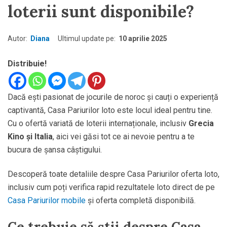
loterii sunt disponibile?
Autor:
Diana
Ultimul update pe:
10 aprilie 2025
Distribuie!
Dacă ești pasionat de jocurile de noroc și cauți o experiență
captivantă, Casa Pariurilor loto este locul ideal pentru tine.
Cu o ofertă variată de loterii internaționale, inclusiv
Grecia
Kino și Italia
, aici vei găsi tot ce ai nevoie pentru a te
bucura de șansa câștigului.
Descoperă toate detaliile despre Casa Pariurilor oferta loto,
inclusiv cum poți verifica rapid rezultatele loto direct de pe
Casa Pariurilor mobile
și oferta completă disponibilă.
Ce trebuie să știi despre Casa