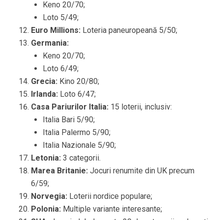
Keno 20/70;
Loto 5/49;
Euro Millions:
Loteria paneuropeană 5/50;
Germania:
Keno 20/70;
Loto 6/49;
Grecia:
Kino 20/80;
Irlanda:
Loto 6/47;
Casa Pariurilor Italia:
15 loterii, inclusiv:
Italia Bari 5/90;
Italia Palermo 5/90;
Italia Nazionale 5/90;
Letonia:
3 categorii.
Marea Britanie:
Jocuri renumite din UK precum
6/59;
Norvegia:
Loterii nordice populare;
Polonia:
Multiple variante interesante;