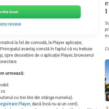
e
1
rofită Acum
Su
sino review
pr
me
nativă la fel de comodă, la Player aplicație,
Ci
rincipalul avantaj constă în faptul că nu trebuie
și, spre deosebire de o aplicație Player, browserul
conectare.
cum urmează:
obil.
.ro
tonul cu trei linii din stânga numelui).
registrare Player
, dacă încă nu ai un cont).
9 