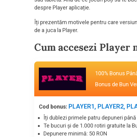
despre Player aplicație.
Îți prezentăm motivele pentru care versiun
de a juca la Player.
Cum accesezi Player 
100% Bonus Până 
Bonus de Bun Ve
PLAYER1, PLAYER2, PL
Cod bonus:
Îți dublezi primele patru depuneri pân
Te bucuri și de 1.000 rotiri gratuite la 
Depunere minimă: 50 RON