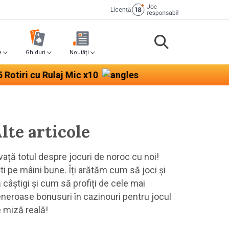
Licență
e
Ghiduri
Noutăți
<2.000 RON
lte articole
vață totul despre jocuri de noroc cu noi!
ti pe mâini bune. Îți arătăm cum să joci și
 câștigi și cum să profiți de cele mai
neroase bonusuri în cazinouri pentru jocul
 miză reală!