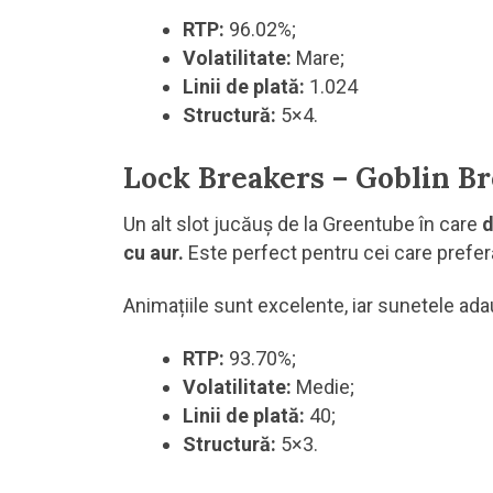
RTP:
96.02%;
Volatilitate:
Mare;
Linii de plată:
1.024
Structură:
5×4.
Lock Breakers – Goblin Br
Un alt slot jucăuș de la Greentube în care
d
cu aur.
Este perfect pentru cei care prefe
Animațiile sunt excelente, iar sunetele adau
RTP:
93.70%;
Volatilitate:
Medie;
Linii de plată:
40;
Structură:
5×3.