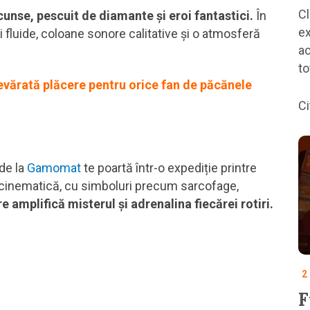
Cl
unse, pescuit de diamante și eroi fantastici.
În
ex
i fluide, coloane sonore calitative și o atmosferă
ac
to
evărată plăcere pentru orice fan de păcănele
Ci
 de la
Gamomat
te poartă într-o expediție printre
e cinematică, cu simboluri precum sarcofage,
e amplifică misterul și adrenalina fiecărei rotiri.
2 
F