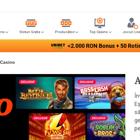
ino
Sloturi Gratis
Producători
Top Casino
Jocuri Liv
<2.000 RON Bonus + 50 Rotiri Fără Rulaj + 175 Rotiri c
 Casino
A
În
Eș
să
ge
pe