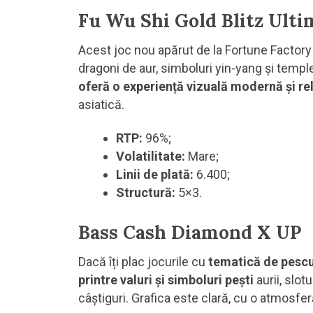
Fu Wu Shi Gold Blitz Ulti
Acest joc nou apărut de la Fortune Factory
dragoni de aur, simboluri yin-yang și temple 
oferă o experiență vizuală modernă și re
asiatică.
RTP:
96%;
Volatilitate:
Mare;
Linii de plată:
6.400;
Structură:
5×3.
Bass Cash Diamond X UP
Dacă îți plac jocurile cu
tematică de pescu
printre valuri și simboluri pești
aurii, slo
câștiguri. Grafica este clară, cu o atmosfer