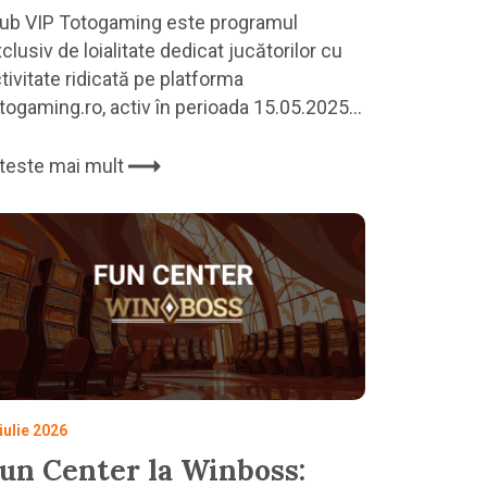
ub VIP Totogaming este programul
clusiv de loialitate dedicat jucătorilor cu
tivitate ridicată pe platforma
togaming.ro, activ în perioada 15.05.2025…
teste mai mult
iulie 2026
un Center la Winboss: