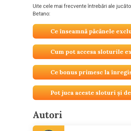
Uite cele mai frecvente întrebări ale jucăto
Betano:
Ce înseamnă păcănele excl
Cum pot accesa sloturile e
Ce bonus primesc la înregi
Pot juca aceste sloturi și d
Autori