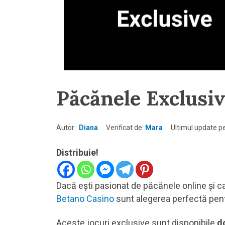
Păcănele Exclusiv
Autor:
Diana
Verificat de:
Mara
Ultimul update p
Distribuie!
Dacă ești pasionat de păcănele online și ca
Betano Casino
sunt alegerea perfectă pent
Aceste jocuri exclusive sunt disponibile
d