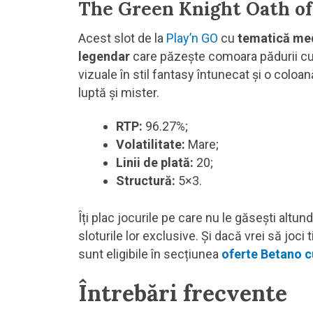
The Green Knight Oath o
Acest slot de la
Play’n GO
cu
tematică med
legendar
care păzește comoara pădurii cu
vizuale în stil fantasy întunecat și o colo
luptă și mister.
RTP:
96.27%;
Volatilitate:
Mare;
Linii de plată:
20;
Structură:
5×3.
Îți plac jocurile pe care nu le găsești altu
sloturile lor exclusive. Și dacă vrei să joci 
sunt eligibile în secțiunea
oferte Betano 
Întrebări frecvente