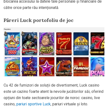
blocarea accesului la datele tale personale și financiare de
către orice parte rău intenționată.
Păreri Luck portofoliu de joc
Cu 42 de furnizori de soluții de divertisment, Luck casino
este un cazino foarte atent la nevoile jucătorilor săi, oferind
opțiuni din toate sectoarele jocurilor de noroc: casino, live
casino,
pariuri sportive Luck
, pariuri virtuale și loto.