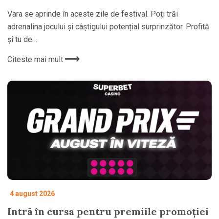
Vara se aprinde în aceste zile de festival. Poți trăi
adrenalina jocului și câștigului potențial surprinzător. Profită
și tu de…
Citeste mai mult
4 august 2026
Intră în cursa pentru premiile promoției