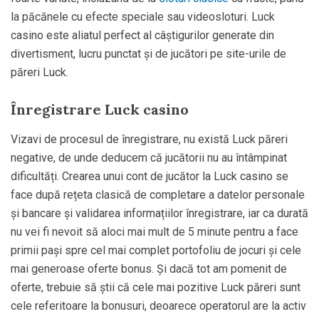
la păcănele cu efecte speciale sau videosloturi. Luck
casino este aliatul perfect al câștigurilor generate din
divertisment, lucru punctat și de jucători pe site-urile de
păreri Luck.
Înregistrare Luck casino
Vizavi de procesul de înregistrare, nu există Luck păreri
negative, de unde deducem că jucătorii nu au întâmpinat
dificultăți. Crearea unui cont de jucător la Luck casino se
face după rețeta clasică de completare a datelor personale
și bancare și validarea informațiilor înregistrare, iar ca durată
nu vei fi nevoit să aloci mai mult de 5 minute pentru a face
primii pași spre cel mai complet portofoliu de jocuri și cele
mai generoase oferte bonus. Și dacă tot am pomenit de
oferte, trebuie să știi că cele mai pozitive Luck păreri sunt
cele referitoare la bonusuri, deoarece operatorul are la activ