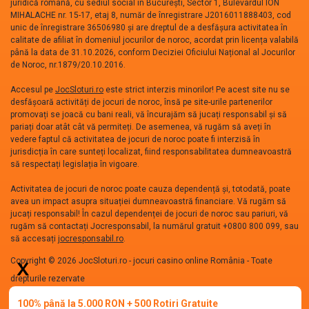
juridică română, cu sediul social în București, Sector 1, Bulevardul ION
MIHALACHE nr. 15-17, etaj 8, număr de înregistrare J2016011888403, cod
unic de înregistrare 36506980 și are dreptul de a desfășura activitatea în
calitate de afiliat în domeniul jocurilor de noroc, acordat prin licența valabilă
până la data de 31.10.2026, conform Deciziei Oficiului Național al Jocurilor
de Noroc, nr.1879/20.10.2016.
Accesul pe
JocSloturi.ro
este strict interzis minorilor! Pe acest site nu se
desfășoară activități de jocuri de noroc, însă pe site-urile partenerilor
promovați se joacă cu bani reali, vă încurajăm să jucați responsabil și să
pariați doar atât cât vă permiteți. De asemenea, vă rugăm să aveți în
vedere faptul că activitatea de jocuri de noroc poate fi interzisă în
jurisdicția în care sunteți localizat, fiind responsabilitatea dumneavoastră
să respectați legislația în vigoare.
Activitatea de jocuri de noroc poate cauza dependență și, totodată, poate
avea un impact asupra situației dumneavoastră financiare. Vă rugăm să
jucați responsabil! În cazul dependenței de jocuri de noroc sau pariuri, vă
rugăm să contactați Jocresponsabil, la numărul gratuit +0800 800 099, sau
să accesați
jocresponsabil.ro
.
Copyright © 2026 JocSloturi.ro - jocuri casino online România - Toate
drepturile rezervate
100% până la 5.000 RON + 500 Rotiri Gratuite