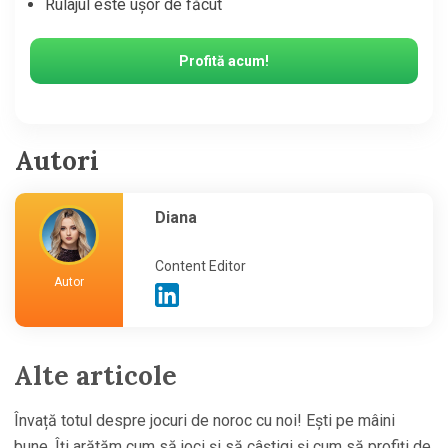
Rulajul este ușor de făcut
Profită acum!
Autori
Diana
Content Editor
Autor
Alte articole
Învață totul despre jocuri de noroc cu noi! Ești pe mâini
bune. Îți arătăm cum să joci și să câștigi și cum să profiți de