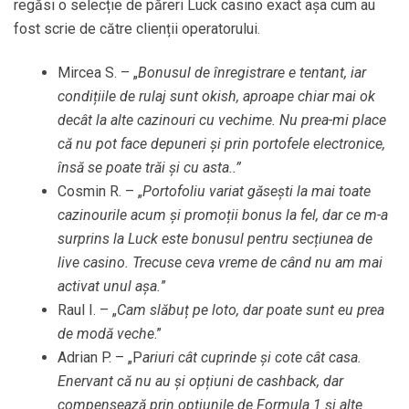
regăsi o selecție de păreri Luck casino exact așa cum au
fost scrie de către clienții operatorului.
Mircea S. – „
Bonusul de înregistrare e tentant, iar
condițiile de rulaj sunt okish, aproape chiar mai ok
decât la alte cazinouri cu vechime. Nu prea-mi place
că nu pot face depuneri și prin portofele electronice,
însă se poate trăi și cu asta..”
Cosmin R. – „
Portofoliu variat găsești la mai toate
cazinourile acum și promoții bonus la fel, dar ce m-a
surprins la Luck este bonusul pentru secțiunea de
live casino. Trecuse ceva vreme de când nu am mai
activat unul așa.
”
Raul I. – „
Cam slăbuț pe loto, dar poate sunt eu prea
de modă veche
.”
Adrian P. – „P
ariuri cât cuprinde și cote cât casa.
Enervant că nu au și opțiuni de cashback, dar
compensează prin opțiunile de Formula 1 și alte