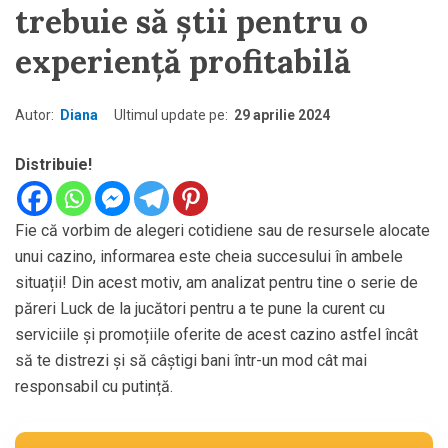
trebuie să știi pentru o
experiență profitabilă
Autor:
Diana
Ultimul update pe:
29 aprilie 2024
Distribuie!
Fie că vorbim de alegeri cotidiene sau de resursele alocate
unui cazino, informarea este cheia succesului în ambele
situații! Din acest motiv, am analizat pentru tine o serie de
păreri Luck de la jucători pentru a te pune la curent cu
serviciile și promoțiile oferite de acest cazino astfel încât
să te distrezi și să câștigi bani într-un mod cât mai
responsabil cu putință.