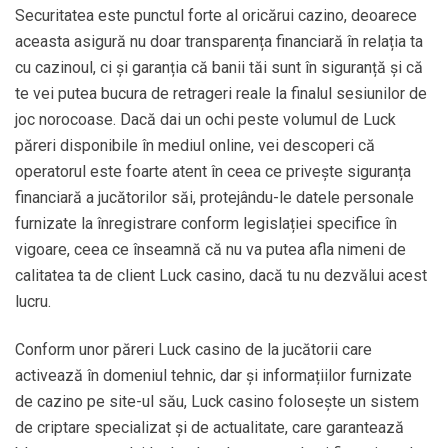
Securitatea este punctul forte al oricărui cazino, deoarece
aceasta asigură nu doar transparența financiară în relația ta
cu cazinoul, ci și garanția că banii tăi sunt în siguranță și că
te vei putea bucura de retrageri reale la finalul sesiunilor de
joc norocoase. Dacă dai un ochi peste volumul de Luck
păreri disponibile în mediul online, vei descoperi că
operatorul este foarte atent în ceea ce privește siguranța
financiară a jucătorilor săi, protejându-le datele personale
furnizate la înregistrare conform legislației specifice în
vigoare, ceea ce înseamnă că nu va putea afla nimeni de
calitatea ta de client Luck casino, dacă tu nu dezvălui acest
lucru.
Conform unor păreri Luck casino de la jucătorii care
activează în domeniul tehnic, dar și informațiilor furnizate
de cazino pe site-ul său, Luck casino folosește un sistem
de criptare specializat și de actualitate, care garantează