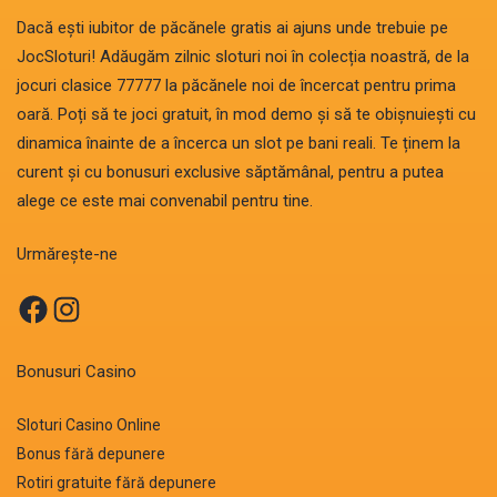
Dacă ești iubitor de păcănele gratis ai ajuns unde trebuie pe
JocSloturi! Adăugăm zilnic sloturi noi în colecția noastră, de la
jocuri clasice 77777 la păcănele noi de încercat pentru prima
oară. Poți să te joci gratuit, în mod demo și să te obișnuiești cu
dinamica înainte de a încerca un slot pe bani reali. Te ținem la
curent și cu bonusuri exclusive săptămânal, pentru a putea
alege ce este mai convenabil pentru tine.
Urmărește-ne
Facebook
Instagram
Bonusuri Casino
Sloturi Casino Online
Bonus fără depunere
Rotiri gratuite fără depunere