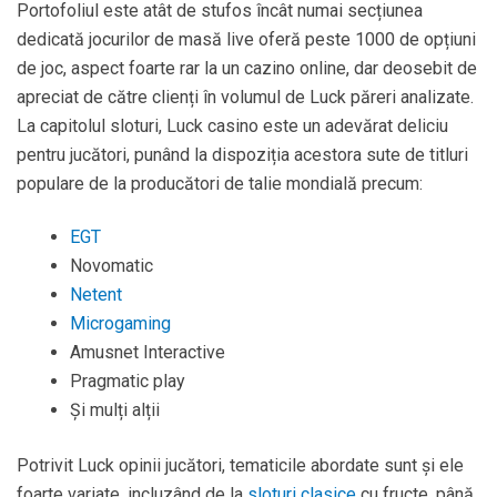
Portofoliul este atât de stufos încât numai secțiunea
dedicată jocurilor de masă live oferă peste 1000 de opțiuni
de joc, aspect foarte rar la un cazino online, dar deosebit de
apreciat de către clienți în volumul de Luck păreri analizate.
La capitolul sloturi, Luck casino este un adevărat deliciu
pentru jucători, punând la dispoziția acestora sute de titluri
populare de la producători de talie mondială precum:
EGT
Novomatic
Netent
Microgaming
Amusnet Interactive
Pragmatic play
Și mulți alții
Potrivit Luck opinii jucători, tematicile abordate sunt și ele
foarte variate, incluzând de la
sloturi clasice
cu fructe, până