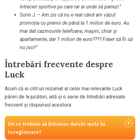
întreceri sportive pe care rar ai unde să pariezi
.”
Sorin J. –
Am zis că nu e real când am văzut
promoția cu premii de până la 1 milion de euro. Au
mai dat cazinourile telefoane, mașini, chiar și
apartamente, dar 1 milion de euro???? Fraier să fii să
nu joci
!”
Întrebări frecvente despre
Luck
Acum că ai citit un rezumat al celor mai relevante Luck
păreri de la jucători, iată și o serie de întrebări adresate
frecvent și răspunsul acestora:
+
De ce trebuie să folosesc datele mele la
înregistrare?