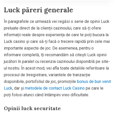
Luck păreri generale
În paragrafele ce urmează vei regăsi o serie de opinii Luck
preluate direct de la clienții cazinoului, care să-ți ofere
informații reale despre experiența de care te poți bucura la
Luck casino și care să-ți facă o trecere rapidă prin cele mai
importante aspecte de joc. De asemenea, pentru o
informare completă, îți recomandăm să citești Luck opinii
jucători în paralel cu recenzia cazinoului disponiblă pe site-
ul nostru. În acest mod, vei afla toate detaliile referitoare la
procesul de înregistrare, variantele de tranzacție
disponibile, portofoliul de joc, promoțiile
bonus de bun venit
Luck
, dar și
metodele de contact Luck Casino
pe care le
poți folosi atunci când întâmpini vreo dificultate.
Opinii luck securitate