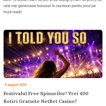
cele mai generoase bonusuri în cazinouri pentru jocul pe
miză reală!
5 august 2026
Festivalul Free Spinurilor! Vrei 400
Rotiri Gratuite NetBet Casino?