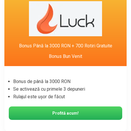
Bonus Până la 3000 RON + 700 Rotiri Gratuite
Bonus Bun Venit
Bonus de până la 3000 RON
Se activează cu primele 3 depuneri
Rulajul este ușor de făcut
Profită acum!