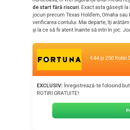
de start fără riscuri
. Exact asta găsești l
jocuri precum Texas Hold’em, Omaha sau Po
verificarea contului. Mai departe, îți arătă
și la ce să fii atent înainte să intri în joc
€44 și 250 Rotiri 
EXCLUSIV:
Înregistrează-te folosind but
ROTIRI GRATUITE!
P