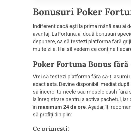
Bonusuri Poker Fortu
Indiferent dacă ești la prima mână sau ai 
avantaj. La Fortuna, ai două bonusuri specia
depunere, ca să testezi platforma fără griji
multe zile. Hai să vedem ce conține fiecare
Poker Fortuna Bonus fără
Vrei să testezi platforma fără să-ți asumi 
exact asta. Devine disponibil imediat după c
să încerci turneele sau mesele cash fără să
la înregistrare pentru a activa pachetul, ia
în
maximum 24 de ore
. Așadar, îți recom
să profiți din plin:
Ce primești: