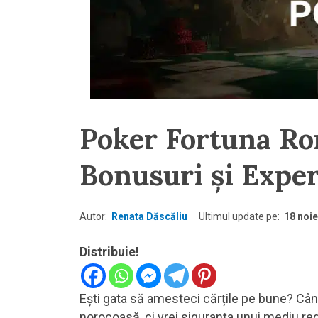
Poker Fortuna Ro
Bonusuri și Exper
Autor:
Renata Dăscăliu
Ultimul update pe:
18 noi
Distribuie!
Ești gata să amesteci cărțile pe bune? Cân
norocoasă, ci vrei siguranța unui mediu reg