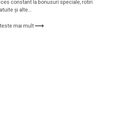
ces constant la bonusuri speciale, rotiri
atuite și alte…
teste mai mult