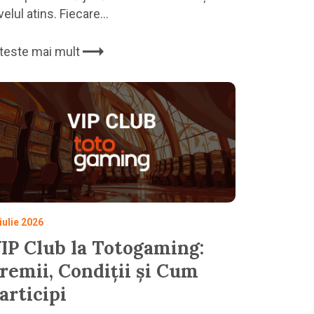
velul atins. Fiecare…
teste mai mult
iulie 2026
IP Club la Totogaming:
remii, Condiții și Cum
articipi