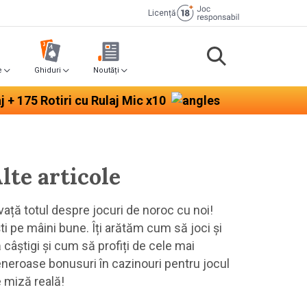
Licență
e
Ghiduri
Noutăți
x10
<
lte articole
vață totul despre jocuri de noroc cu noi!
ti pe mâini bune. Îți arătăm cum să joci și
 câștigi și cum să profiți de cele mai
neroase bonusuri în cazinouri pentru jocul
 miză reală!