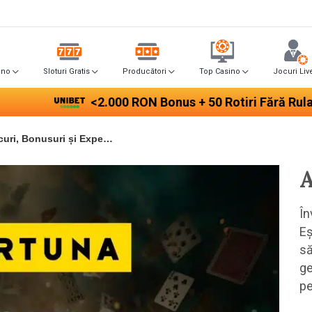
ino
Sloturi Gratis
Producători
Top Casino
Jocuri Liv
 Bonus + 50 Rotiri Fără Rulaj + 175 Rotiri cu Rulaj Mic 
Poker Fortuna România – Jocuri, Bonusuri și Experiență de Joc
A
În
Eș
să
ge
pe