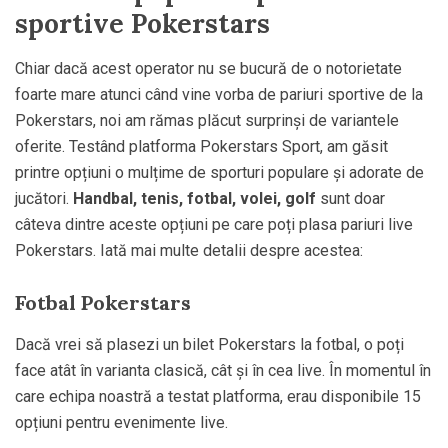
sportive Pokerstars
Chiar dacă acest operator nu se bucură de o notorietate
foarte mare atunci când vine vorba de pariuri sportive de la
Pokerstars, noi am rămas plăcut surprinși de variantele
oferite. Testând platforma Pokerstars Sport, am găsit
printre opțiuni o mulțime de sporturi populare și adorate de
jucători.
Handbal, tenis, fotbal, volei, golf
sunt doar
câteva dintre aceste opțiuni pe care poți plasa pariuri live
Pokerstars. Iată mai multe detalii despre acestea:
Fotbal Pokerstars
Dacă vrei să plasezi un bilet Pokerstars la fotbal, o poți
face atât în varianta clasică, cât și în cea live. În momentul în
care echipa noastră a testat platforma, erau disponibile 15
opțiuni pentru evenimente live.