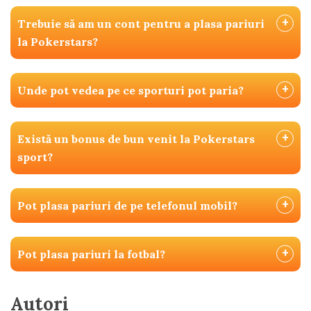
+
Trebuie să am un cont pentru a plasa pariuri
la Pokerstars?
+
Unde pot vedea pe ce sporturi pot paria?
+
Există un bonus de bun venit la Pokerstars
sport?
+
Pot plasa pariuri de pe telefonul mobil?
+
Pot plasa pariuri la fotbal?
Autori