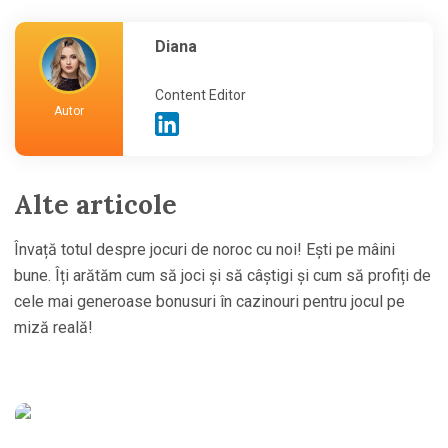
Diana
Content Editor
Autor
Alte articole
Învață totul despre jocuri de noroc cu noi! Ești pe mâini
bune. Îți arătăm cum să joci și să câștigi și cum să profiți de
cele mai generoase bonusuri în cazinouri pentru jocul pe
miză reală!