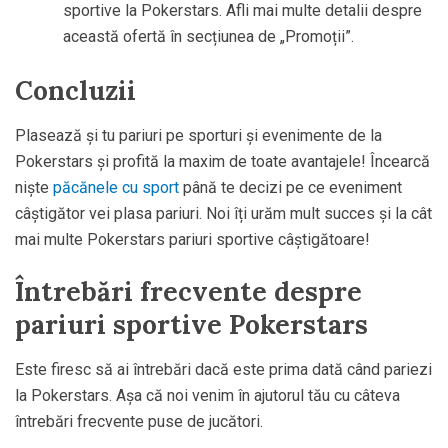
sportive la Pokerstars. Afli mai multe detalii despre
această ofertă în secțiunea de „Promoții”.
Concluzii
Plasează și tu pariuri pe sporturi și evenimente de la
Pokerstars și profită la maxim de toate avantajele! Încearcă
niște
păcănele cu sport
până te decizi pe ce eveniment
câștigător vei plasa pariuri. Noi îți urăm mult succes și la cât
mai multe Pokerstars pariuri sportive câștigătoare!
Întrebări frecvente despre
pariuri sportive Pokerstars
Este firesc să ai întrebări dacă este prima dată când pariezi
la Pokerstars. Așa că noi venim în ajutorul tău cu câteva
întrebări frecvente puse de jucători.