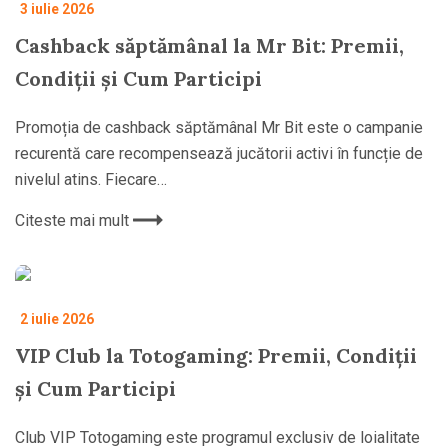
3 iulie 2026
Cashback săptămânal la Mr Bit: Premii,
Condiții și Cum Participi
Promoția de cashback săptămânal Mr Bit este o campanie
recurentă care recompensează jucătorii activi în funcție de
nivelul atins. Fiecare…
Citeste mai mult
2 iulie 2026
VIP Club la Totogaming: Premii, Condiții
și Cum Participi
Club VIP Totogaming este programul exclusiv de loialitate