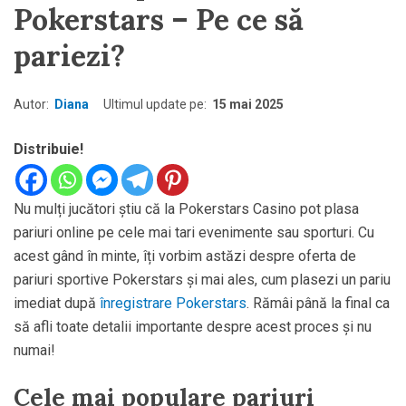
Pokerstars – Pe ce să
pariezi?
Autor:
Diana
Ultimul update pe:
15 mai 2025
Distribuie!
Nu mulți jucători știu că la Pokerstars Casino pot plasa
pariuri online pe cele mai tari evenimente sau sporturi. Cu
acest gând în minte, îți vorbim astăzi despre oferta de
pariuri sportive Pokerstars și mai ales, cum plasezi un pariu
imediat după
înregistrare Pokerstars
. Rămâi până la final ca
să afli toate detalii importante despre acest proces și nu
numai!
Cele mai populare pariuri