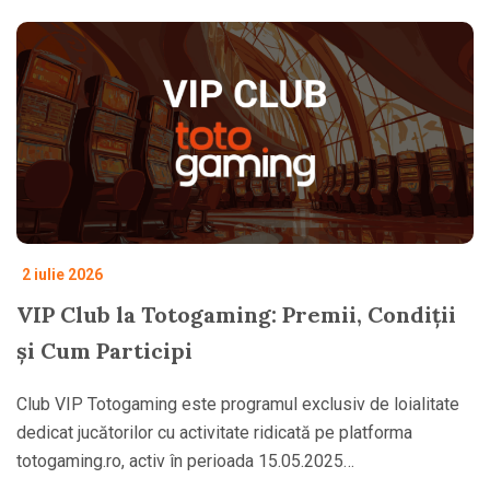
2 iulie 2026
VIP Club la Totogaming: Premii, Condiții
și Cum Participi
Club VIP Totogaming este programul exclusiv de loialitate
dedicat jucătorilor cu activitate ridicată pe platforma
totogaming.ro, activ în perioada 15.05.2025…