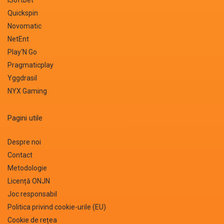
iSoftbet
Quickspin
Novomatic
NetEnt
Play‘N Go
Pragmaticplay
Yggdrasil
NYX Gaming
Pagini utile
Despre noi
Contact
Metodologie
Licență ONJN
Joc responsabil
Politica privind cookie-urile (EU)
Cookie de rețea