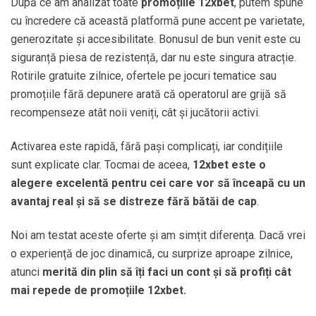
După ce am analizat toate
promoțiile 12xbet
, putem spune
cu încredere că această platformă pune accent pe varietate,
generozitate și accesibilitate. Bonusul de bun venit este cu
siguranță piesa de rezistență, dar nu este singura atracție.
Rotirile gratuite zilnice, ofertele pe jocuri tematice sau
promoțiile fără depunere arată că operatorul are grijă să
recompenseze atât noii veniți, cât și jucătorii activi.
Activarea este rapidă, fără pași complicați, iar condițiile
sunt explicate clar. Tocmai de aceea,
12xbet este o
alegere excelentă pentru cei care vor să înceapă cu un
avantaj real și să se distreze fără bătăi de cap
.
Noi am testat aceste oferte și am simțit diferența. Dacă vrei
o experiență de joc dinamică, cu surprize aproape zilnice,
atunci
merită din plin să îți faci un cont și să profiți cât
mai repede de promoțiile 12xbet.