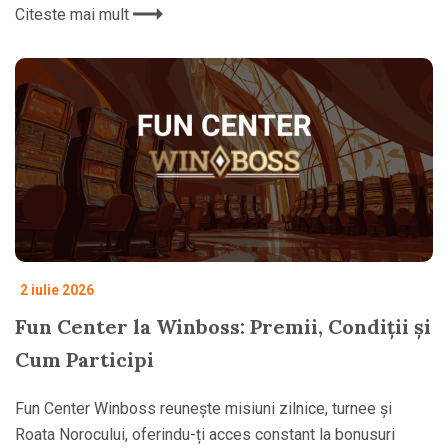
Citeste mai mult
2 iulie 2026
Fun Center la Winboss: Premii, Condiții și
Cum Participi
Fun Center Winboss reunește misiuni zilnice, turnee și
Roata Norocului, oferindu-ți acces constant la bonusuri