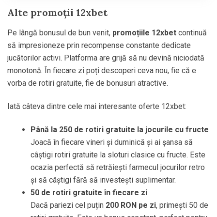
Alte promoții 12xbet
Pe lângă bonusul de bun venit,
promoțiile 12xbet
continuă
să impresioneze prin recompense constante dedicate
jucătorilor activi. Platforma are grijă să nu devină niciodată
monotonă. În fiecare zi poți descoperi ceva nou, fie că e
vorba de rotiri gratuite, fie de bonusuri atractive.
Iată câteva dintre cele mai interesante oferte 12xbet:
Până la 250 de rotiri gratuite la jocurile cu fructe
Joacă în fiecare vineri și duminică și ai șansa să
câștigi rotiri gratuite la sloturi clasice cu fructe. Este
ocazia perfectă să retrăiești farmecul jocurilor retro
și să câștigi fără să investești suplimentar.
50 de rotiri gratuite în fiecare zi
Dacă pariezi cel puțin
200 RON pe zi
, primești 50 de