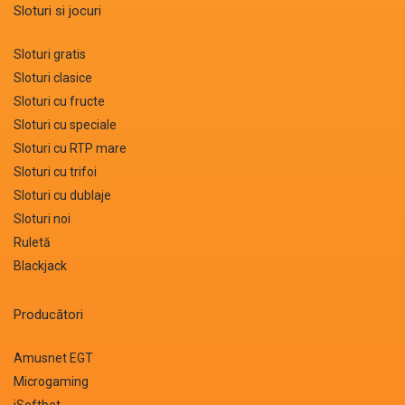
Sloturi si jocuri
Sloturi gratis
Sloturi clasice
Sloturi cu fructe
Sloturi cu speciale
Sloturi cu RTP mare
Sloturi cu trifoi
Sloturi cu dublaje
Sloturi noi
Ruletă
Blackjack
Producători
Amusnet EGT
Microgaming