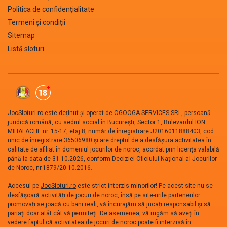
Politica de confidențialitate
Termeni și condiții
Sitemap
Listă sloturi
JocSloturi.ro
este deținut și operat de OGOOGA SERVICES SRL, persoană
juridică română, cu sediul social în București, Sector 1, Bulevardul ION
MIHALACHE nr. 15-17, etaj 8, număr de înregistrare J2016011888403, cod
unic de înregistrare 36506980 și are dreptul de a desfășura activitatea în
calitate de afiliat în domeniul jocurilor de noroc, acordat prin licența valabilă
până la data de 31.10.2026, conform Deciziei Oficiului Național al Jocurilor
de Noroc, nr.1879/20.10.2016.
Accesul pe
JocSloturi.ro
este strict interzis minorilor! Pe acest site nu se
desfășoară activități de jocuri de noroc, însă pe site-urile partenerilor
promovați se joacă cu bani reali, vă încurajăm să jucați responsabil și să
pariați doar atât cât vă permiteți. De asemenea, vă rugăm să aveți în
vedere faptul că activitatea de jocuri de noroc poate fi interzisă în