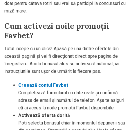
doar pentru câteva rotiri sau vrei să participi la concursuri cu
miză mare.
Cum activezi noile promoții
Favbet?
Totul începe cu un click! Apasă pe una dintre ofertele din
această pagină și vei fi direcționat direct spre pagina de
înregistrare. Acolo bonusul ales se activează automat, iar
instrucțiunile sunt ușor de urmărit la fiecare pas.
Creează contul Favbet
Completează formularul cu date reale și confirmă
adresa de email și numărul de telefon. Așa te asiguri
că ai acces la noile promoții Favbet disponibile.
Activează oferta dorită
Poți selecta bonusul chiar în momentul depunerii sau