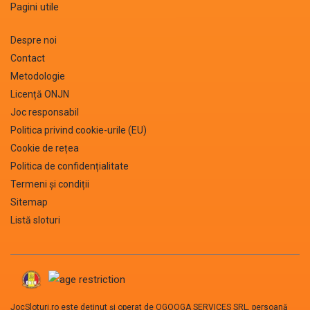
Pagini utile
Despre noi
Contact
Metodologie
Licență ONJN
Joc responsabil
Politica privind cookie-urile (EU)
Cookie de rețea
Politica de confidențialitate
Termeni și condiții
Sitemap
Listă sloturi
JocSloturi.ro
este deținut și operat de OGOOGA SERVICES SRL, persoană