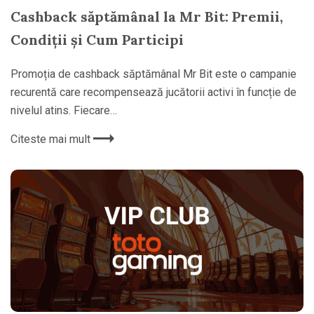
Cashback săptămânal la Mr Bit: Premii,
Condiții și Cum Participi
Promoția de cashback săptămânal Mr Bit este o campanie
recurentă care recompensează jucătorii activi în funcție de
nivelul atins. Fiecare…
Citeste mai mult