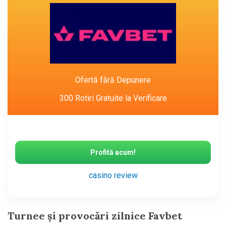
Ofertă fără Depunere
300 Rotiri Gratuite la Verificare
Profită acum!
casino review
Turnee și provocări zilnice Favbet