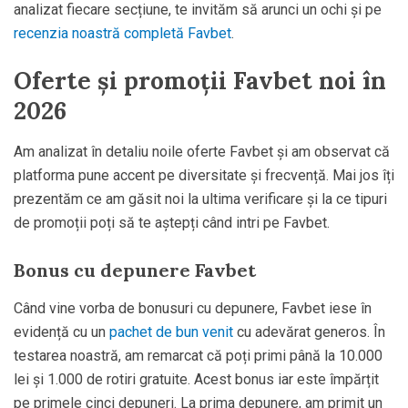
analizat fiecare secțiune, te invităm să arunci un ochi și pe
recenzia noastră completă Favbet
.
Oferte și promoții Favbet noi în
2026
Am analizat în detaliu noile oferte Favbet și am observat că
platforma pune accent pe diversitate și frecvență. Mai jos îți
prezentăm ce am găsit noi la ultima verificare și la ce tipuri
de promoții poți să te aștepți când intri pe Favbet.
Bonus cu depunere Favbet
Când vine vorba de bonusuri cu depunere, Favbet iese în
evidență cu un
pachet de bun venit
cu adevărat generos. În
testarea noastră, am remarcat că poți primi până la 10.000
lei și 1.000 de rotiri gratuite. Acest bonus iar este împărțit
pe primele cinci depuneri. La prima depunere, am primit un