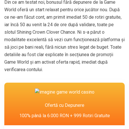
Din ce am testat noi, bonusul fără depunere de la Game
World oferă un start relaxat pentru orice jucător nou. După
ce ne-am făcut cont, am primit imediat 50 de rotiri gratuite,
iar încă 50 au venit la 24 de ore după validare, toate pe
slotul Shining Crown Clover Chance. Ni s-a părut o
modalitate excelentă să vezi cum funcționează platforma și
să joci pe bani reali, fără niciun stres legat de buget. Toate
detaliile au fost clar explicate în secțiunea de promoții
Game World și am activat oferta rapid, imediat după
verificarea contului.
Ofertă cu Depunere
100% până la 6.000 RON + 999 Rotiri Gratuite