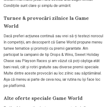
Condițiile sunt clare și simplu de urmărit.
Turnee & provocări zilnice la Game
World
Dacă preferi acțiunea continuă sau vrei să-ți testezi norocul
în competiții, am descoperit că Game World propune mereu
turnee tematice și promoții cu premii garantate. Am
participat la campanii de tip Drops & Wins, Sweet Holiday
Chase sau Playson Races și am văzut că poți câștiga atât
bani reali, cât și rotiri gratuite sau diverse premii speciale.
Multe dintre aceste provocări au loc zilnic sau săptămânal.
Așa că mereu ai parte de ceva nou, iar rutina nu își face loc
pe platformă.
Alte oferte speciale Game World