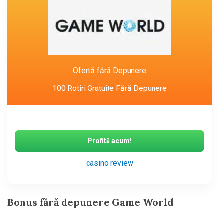
Ofertă fără Depunere
100 Rotiri Gratuite Fără Depunere
Profită acum!
casino review
Bonus fără depunere Game World