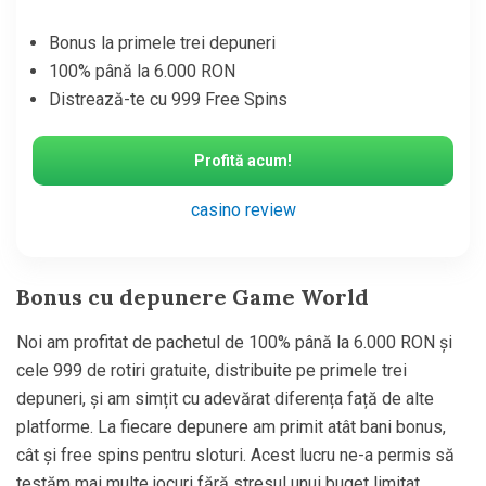
Bonus la primele trei depuneri
100% până la 6.000 RON
Distrează-te cu 999 Free Spins
Profită acum!
casino review
Bonus cu depunere Game World
Noi am profitat de pachetul de 100% până la 6.000 RON și
cele 999 de rotiri gratuite, distribuite pe primele trei
depuneri, și am simțit cu adevărat diferența față de alte
platforme. La fiecare depunere am primit atât bani bonus,
cât și free spins pentru sloturi. Acest lucru ne-a permis să
testăm mai multe jocuri fără stresul unui buget limitat.