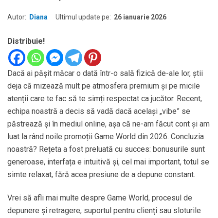
Autor:
Diana
Ultimul update pe:
26 ianuarie 2026
Distribuie!
Dacă ai pășit măcar o dată într-o sală fizică de-ale lor, știi
deja că mizează mult pe atmosfera premium și pe micile
atenții care te fac să te simți respectat ca jucător. Recent,
echipa noastră a decis să vadă dacă același „vibe” se
păstrează și în mediul online, așa că ne-am făcut cont și am
luat la rând noile promoții Game World din 2026. Concluzia
noastră? Rețeta a fost preluată cu succes: bonusurile sunt
generoase, interfața e intuitivă și, cel mai important, totul se
simte relaxat, fără acea presiune de a depune constant.
Vrei să afli mai multe despre Game World, procesul de
depunere și retragere, suportul pentru clienți sau sloturile