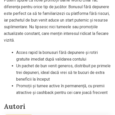
Putem spune că noile promoții Game World chiar fac
diferența pentru orice tip de jucător. Bonusul fără depunere
este perfect ca să te familiarizezi cu platforma fără riscuri,
iar pachetul de bun venit aduce un start puternic și resurse
suplimentare. Nu lipsesc nici turneele sau promoțiile
actualizate constant, care mențin interesul ridicat la fiecare
vizită.
Acces rapid la bonusuri fără depunere și rotiri
gratuite imediat după validarea contului
Un pachet de bun venit generos, distribuit pe primele
trei depuneri, ideal dacă vrei să te bucuri de extra
beneficii la început
Promoții și turnee active în permanență, cu premii
atractive și cashback pentru cei care joacă frecvent
Autori