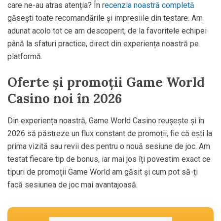
care ne-au atras atenția? În r
ecenzia noastră completă
găsești toate recomandările și impresiile din testare. Am
adunat acolo tot ce am descoperit, de la favoritele echipei
până la sfaturi practice, direct din experiența noastră pe
platformă.
Oferte și promoții Game World
Casino noi în 2026
Din experiența noastră, Game World Casino reușește și în
2026 să păstreze un flux constant de promoții, fie că ești la
prima vizită sau revii des pentru o nouă sesiune de joc. Am
testat fiecare tip de bonus, iar mai jos îți povestim exact ce
tipuri de promoții Game World am găsit și cum pot să-ți
facă sesiunea de joc mai avantajoasă.