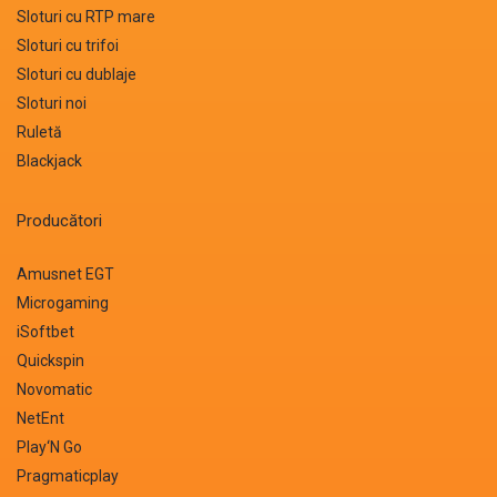
Sloturi cu RTP mare
Sloturi cu trifoi
Sloturi cu dublaje
Sloturi noi
Ruletă
Blackjack
Producători
Amusnet EGT
Microgaming
iSoftbet
Quickspin
Novomatic
NetEnt
Play‘N Go
Pragmaticplay