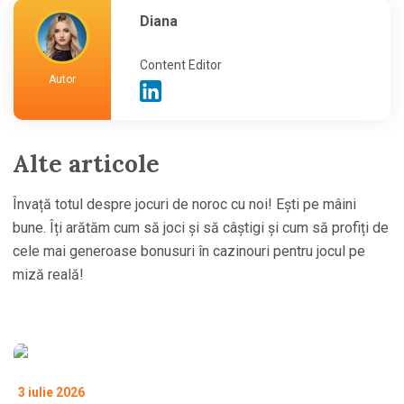
Diana
Content Editor
Autor
Alte articole
Învață totul despre jocuri de noroc cu noi! Ești pe mâini
bune. Îți arătăm cum să joci și să câștigi și cum să profiți de
cele mai generoase bonusuri în cazinouri pentru jocul pe
miză reală!
3 iulie 2026