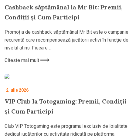
Cashback săptămânal la Mr Bit: Premii,
Condiții și Cum Participi
Promoția de cashback săptămânal Mr Bit este o campanie
recurentă care recompensează jucătorii activi în funcție de
nivelul atins. Fiecare…
Citeste mai mult
2 iulie 2026
VIP Club la Totogaming: Premii, Condiții
și Cum Participi
Club VIP Totogaming este programul exclusiv de loialitate
dedicat jucătorilor cu activitate ridicată pe platforma