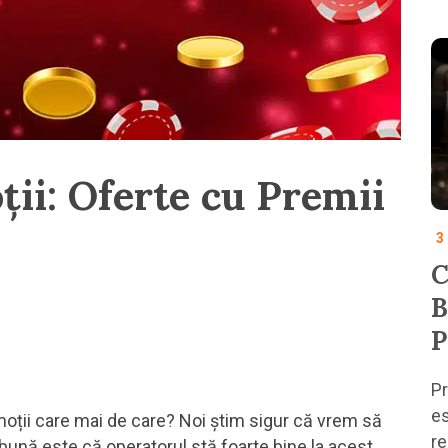
ii: Oferte cu Premii
3 
C
B
P
Pr
es
oții care mai de care? Noi știm sigur că vrem să
re
bună este că operatorul stă foarte bine la acest