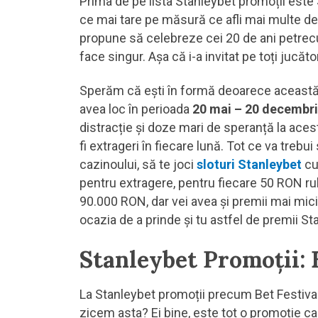
Prima de pe lista Stanleybet promoții este S
ce mai tare pe măsură ce afli mai multe des
propune să celebreze cei 20 de ani petrecuț
face singur. Așa că i-a invitat pe toți jucăto
Sperăm că ești în formă deoarece această 
avea loc în perioada
20 mai – 20 decembri
distracție și doze mari de speranță la acest
fi extrageri în fiecare lună. Tot ce va trebui
cazinoului, să te joci
sloturi Stanleybet
cu
pentru extragere, pentru fiecare 50 RON rul
90.000 RON, dar vei avea și premii mai mici, 
ocazia de a prinde și tu astfel de premii S
Stanleybet Promoții: 
La Stanleybet promoții precum Bet Festival 
zicem asta? Ei bine, este tot o promoție ca