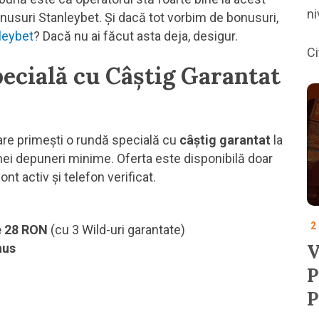
ni
bonusuri Stanleybet. Și dacă tot vorbim de bonusuri,
leybet
? Dacă nu ai făcut asta deja, desigur.
Ci
ecială cu Câștig Garantat
care primești o rundă specială cu
câștig garantat
la
ei depuneri minime. Oferta este disponibilă doar
nt activ și telefon verificat.
2 
e 28 RON
(cu 3 Wild-uri garantate)
V
nus
P
P