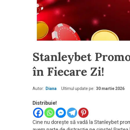
Stanleybet Promoț
în Fiecare Zi!
Autor:
Diana
Ultimul update pe:
30 martie 2026
Distribuie!
Cine nu dorește să vadă la Stanleybet prom
avem parte de distracție pe cinste! Partea 