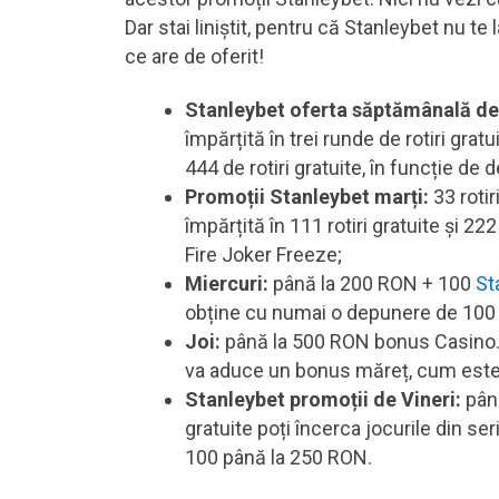
Dar stai liniștit, pentru că Stanleybet nu t
ce are de oferit!
Stanleybet oferta săptămânală de 
împărțită în trei runde de rotiri gratu
444 de rotiri gratuite, în funcție de
Promoții Stanleybet marți:
33 rotir
împărțită în 111 rotiri gratuite și 222
Fire Joker Freeze;
Miercuri:
până la 200 RON + 100
St
obține cu numai o depunere de 100 RO
Joi:
până la 500 RON bonus Casino. D
va aduce un bonus măreț, cum este 
Stanleybet promoții de Vineri:
până
gratuite poți încerca jocurile din se
100 până la 250 RON.