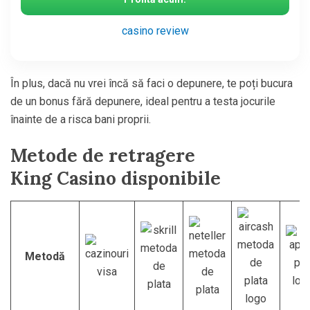
casino review
În plus, dacă nu vrei încă să faci o depunere, te poți bucura
de un bonus fără depunere, ideal pentru a testa jocurile
înainte de a risca bani proprii.
Metode de retragere
King Casino disponibile
Metodă