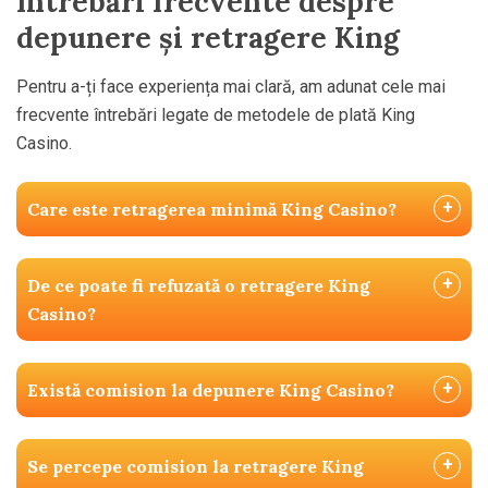
Întrebări frecvente despre
depunere și retragere King
Pentru a-ți face experiența mai clară, am adunat cele mai
frecvente întrebări legate de metodele de plată King
Casino.
+
Care este retragerea minimă King Casino?
+
De ce poate fi refuzată o retragere King
Casino?
+
Există comision la depunere King Casino?
+
Se percepe comision la retragere King