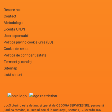
Despre noi
Contact
Metodologie
Licență ONJN
Joc responsabil
Politica privind cookie-urile (EU)
Cookie de rețea
Politica de confidențialitate
Termeni și condiții
Sitemap
Listă sloturi
JocSloturi.ro
este deținut și operat de OGOOGA SERVICES SRL, persoană
juridică română, cu sediul social în București, Sector 1, Bulevardul ION