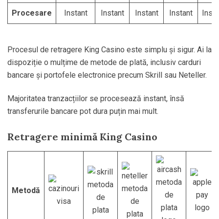
Procesare
Instant
Instant
Instant
Instant
Insta
Procesul de retragere King Casino este simplu și sigur. Ai la
dispoziție o mulțime de metode de plată, inclusiv carduri
bancare și portofele electronice precum Skrill sau Neteller.
Majoritatea tranzacțiilor se procesează instant, însă
transferurile bancare pot dura puțin mai mult.
Retragere minimă King Casino
Metodă