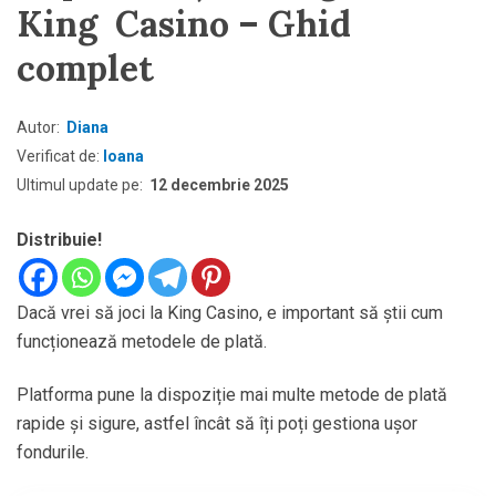
King Casino – Ghid
complet
Autor:
Diana
Verificat de:
Ioana
Ultimul update pe:
12 decembrie 2025
Distribuie!
Dacă vrei să joci la King Casino, e important să știi cum
funcționează metodele de plată.
Platforma pune la dispoziție mai multe metode de plată
rapide și sigure, astfel încât să îți poți gestiona ușor
fondurile.