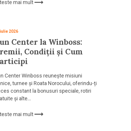
teste mai mult
iulie 2026
un Center la Winboss:
remii, Condiții și Cum
articipi
n Center Winboss reunește misiuni
lnice, turnee și Roata Norocului, oferindu-ți
ces constant la bonusuri speciale, rotiri
atuite și alte…
teste mai mult