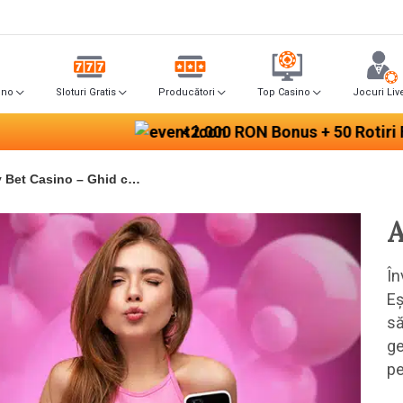
ino
Sloturi Gratis
Producători
Top Casino
Jocuri Liv
2.000 RON Bonus + 50 Rotiri Fără Rulaj + 175 Rotiri cu 
Depunere și retragere Victory Bet Casino – Ghid complet
A
În
Eș
să
ge
pe