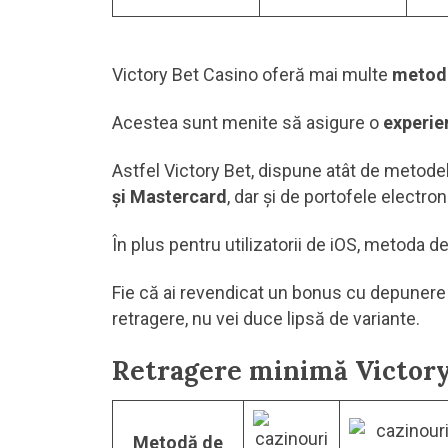
Victory Bet Casino oferă mai multe
metode 
Acestea sunt menite să asigure o
experien
Astfel Victory Bet, dispune atât de metode
și Mastercard
, dar și de portofele electr
În plus pentru utilizatorii de iOS, metoda de
Fie că ai revendicat un bonus cu depuner
retragere, nu vei duce lipsă de variante.
Retragere minimă Victory
Metodă de