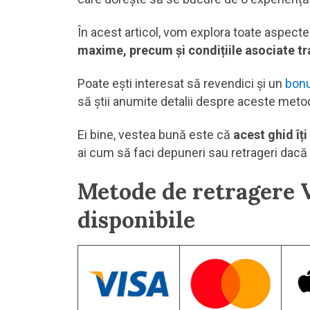
În acest articol, vom explora toate aspect
maxime, precum și condițiile asociate tra
Poate ești interesat să revendici și un
bonu
să știi anumite detalii despre aceste metod
Ei bine, vestea bună este că
acest ghid îți
ai cum să faci depuneri sau retrageri dacă 
Metode de retragere 
disponibile