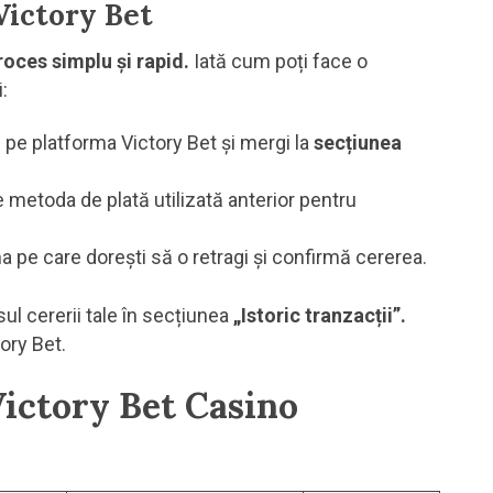
Victory Bet
roces simplu și rapid.
Iată cum poți face o
:
pe platforma Victory Bet și mergi la
secțiunea
 metoda de plată utilizată anterior pentru
 pe care dorești să o retragi și confirmă cererea.
sul cererii tale în secțiunea
„Istoric tranzacții”.
tory Bet.
ictory Bet Casino