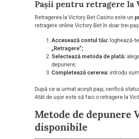
Pașii pentru retragere la 
Retragerea la Victory Bet Casino este un
p
retragere online Victory Bet în doar trei pași
Accesează contul tău:
loghează-te 
„Retragere”;
Selectează metoda de plată:
alege
depunere;
Completează cererea:
introdu suma
După ce ai urmat acești pași, verifică statu
Atât de ușor este să faci o retragere la Vic
Metode de depunere V
disponibile