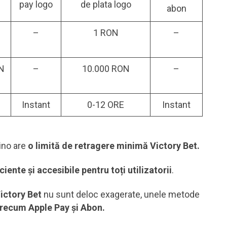
–
1 RON
–
N
–
10.000 RON
–
Instant
0-12 ORE
Instant
ino are
o limită de retragere minimă Victory Bet.
iciente și accesibile pentru toți utilizatorii
.
ictory Bet
nu sunt deloc exagerate, unele metode
precum Apple Pay și Abon.