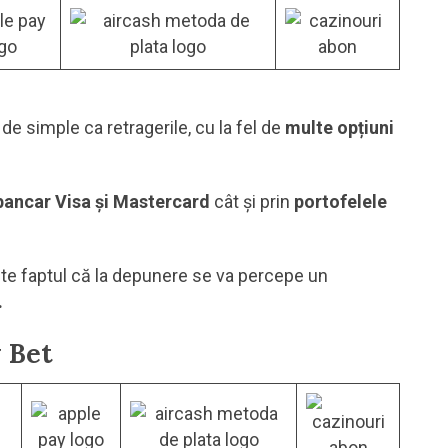
 de simple ca retragerile, cu la fel de
multe opțiuni
bancar Visa și Mastercard
cât și prin
portofelele
te faptul că la depunere se va percepe un
.
 Bet