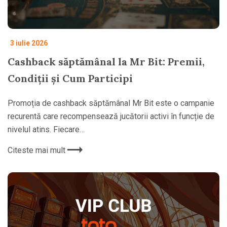
3 iulie 2026
Cashback săptămânal la Mr Bit: Premii,
Condiții și Cum Participi
Promoția de cashback săptămânal Mr Bit este o campanie
recurentă care recompensează jucătorii activi în funcție de
nivelul atins. Fiecare…
Citeste mai mult