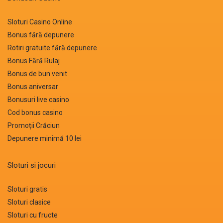
Sloturi Casino Online
Bonus fără depunere
Rotiri gratuite fără depunere
Bonus Fără Rulaj
Bonus de bun venit
Bonus aniversar
Bonusuri live casino
Cod bonus casino
Promoții Crăciun
Depunere minimă 10 lei
Sloturi si jocuri
Sloturi gratis
Sloturi clasice
Sloturi cu fructe