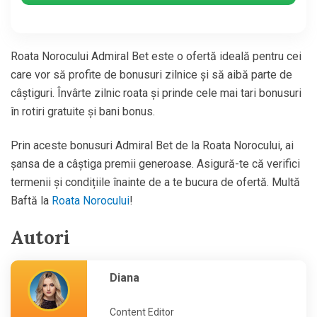
Roata Norocului Admiral Bet este o ofertă ideală pentru cei
care vor să profite de bonusuri zilnice și să aibă parte de
câștiguri. Învârte zilnic roata și prinde cele mai tari bonusuri
în rotiri gratuite și bani bonus.
Prin aceste bonusuri Admiral Bet de la Roata Norocului, ai
șansa de a câștiga premii generoase. Asigură-te că verifici
termenii și condițiile înainte de a te bucura de ofertă. Multă
Baftă la
Roata Norocului
!
Autori
Diana
Content Editor