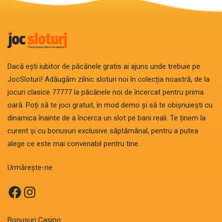
Dacă ești iubitor de păcănele gratis ai ajuns unde trebuie pe
JocSloturi! Adăugăm zilnic sloturi noi în colecția noastră, de la
jocuri clasice 77777 la păcănele noi de încercat pentru prima
oară. Poți să te joci gratuit, în mod demo și să te obișnuiești cu
dinamica înainte de a încerca un slot pe bani reali. Te ținem la
curent și cu bonusuri exclusive săptămânal, pentru a putea
alege ce este mai convenabil pentru tine.
Urmărește-ne
Facebook
Instagram
Bonusuri Casino