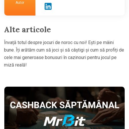
Autor
Alte articole
Învață totul despre jocuri de noroc cu noi! Ești pe mâini
bune. Îți arătăm cum să joci și să câștigi și cum să profiți de
cele mai generoase bonusuri în cazinouri pentru jocul pe
miză reală!