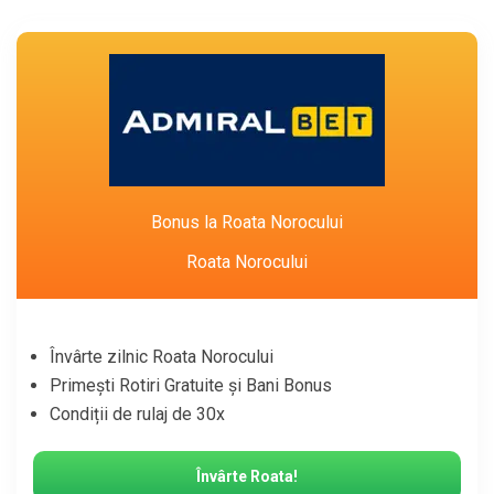
Bonus la Roata Norocului
Roata Norocului
Învârte zilnic Roata Norocului
Primești Rotiri Gratuite și Bani Bonus
Condiții de rulaj de 30x
Învârte Roata!