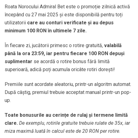
Roata Norocului Admiral Bet este o promoție zilnică activă
începând cu 27 mai 2025 și este disponibilă pentru toți
utilizatorii
care au conturi verificate și au depus
minimum 100 RON în ultimele 7 zile.
În fiecare zi, jucătorii primesc o rotire gratuită,
valabilă
până la ora 23:59, iar pentru fiecare 100 RON depuși
suplimentar
se acordă o rotire bonus fără limită
superioară, adică poți acumula oricâte rotiri dorești!
Premiile sunt acordate aleatoriu, printr-un algoritm automat.
După câștig, premiul trebuie acceptat manual printr-un pop-
up.
Toate bonusurile au cerințe de rulaj și termene limită
clare.
De exemplu, rotirile gratuite trebuie rulate de 35x, iar
miza maximă luată în calcul este de 20 RON per rotire.