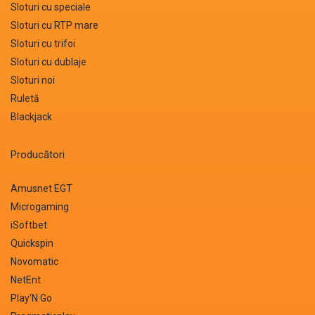
Sloturi cu speciale
Sloturi cu RTP mare
Sloturi cu trifoi
Sloturi cu dublaje
Sloturi noi
Ruletă
Blackjack
Producători
Amusnet EGT
Microgaming
iSoftbet
Quickspin
Novomatic
NetEnt
Play‘N Go