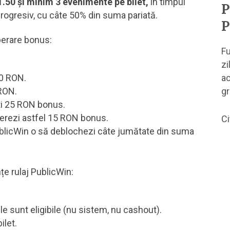
1.50 și minim 3 evenimente pe bilet,
în timpul
P
 progresiv, cu câte 50% din suma pariată.
P
berare bonus:
Fu
zi
ac
00 RON.
gr
 RON.
ti 25 RON bonus.
berezi astfel 15 RON bonus.
Ci
ublicWin o să deblochezi câte jumătate din suma
țe rulaj PublicWin:
e sunt eligibile (nu sistem, nu cashout).
ilet.