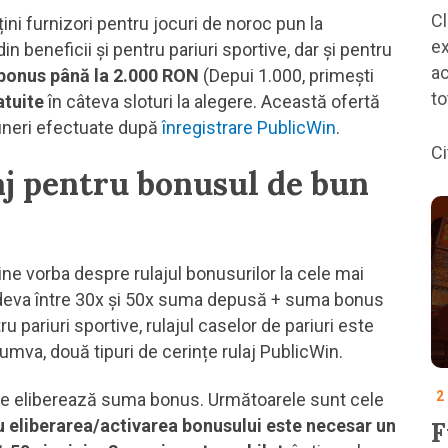
Cl
ini furnizori pentru jocuri de noroc pun la
ex
in beneficii și pentru pariuri sportive, dar și pentru
ac
bonus până la 2.000 RON
(Depui 1.000, primești
to
atuite
în câteva sloturi la alegere. Această ofertă
uneri efectuate după
înregistrare PublicWin
.
Ci
aj pentru bonusul de bun
ine vorba despre rulajul bonusurilor la cele mai
ndeva între 30x și 50x suma depusă + suma bonus
 pariuri sportive, rulajul caselor de pariuri este
 cumva, două tipuri de cerințe rulaj PublicWin.
2 
 ce eliberează suma bonus. Următoarele sunt cele
 eliberarea/activarea bonusului este necesar un
F