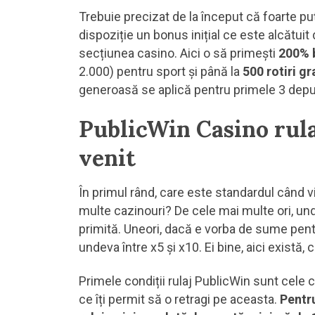
Trebuie precizat de la început că foarte puț
dispoziție un bonus inițial ce este alcătuit d
secțiunea casino. Aici o să primești
200% 
2.000) pentru sport și până la
500 rotiri gr
generoasă se aplică pentru primele 3 dep
PublicWin Casino rul
venit
În primul rând, care este standardul când v
multe cazinouri? De cele mai multe ori, u
primită. Uneori, dacă e vorba de sume pentru
undeva între x5 și x10. Ei bine, aici există,
Primele condiții rulaj PublicWin sunt cele
ce îți permit să o retragi pe aceasta.
Pentru