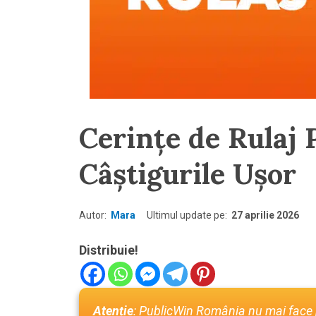
Cerințe de Rulaj 
Câștigurile Ușor
Autor:
Mara
Ultimul update pe:
27 aprilie 2026
Distribuie!
Atenție
: PublicWin România nu mai face p