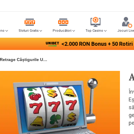
ino
Sloturi Gratis
Producători
Top Casino
Jocuri Liv
<2.000 RON Bonus + 50 Rotiri Fără Rulaj + 175 Rotiri cu
Cerințe de Rulaj Publicwin – Retrage Câștigurile Ușor
A
În
Eș
să
ge
pe