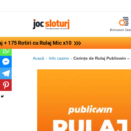
Bonusuri Cas
c x10
Acasă
Info casino