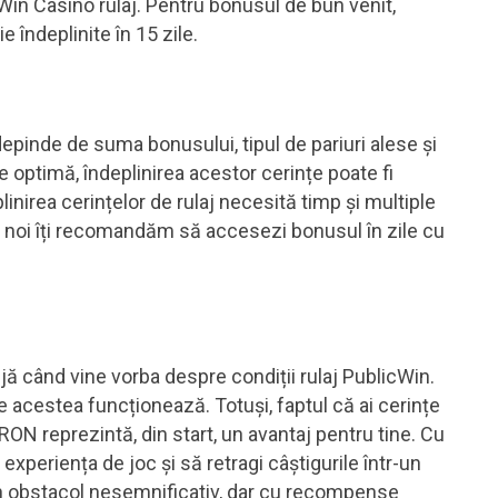
Win Casino rulaj. Pentru bonusul de bun venit,
e îndeplinite în 15 zile.
depinde de suma bonusului, tipul de pariuri alese și
e optimă, îndeplinirea acestor cerințe poate fi
linirea cerințelor de rulaj necesită timp și multiple
, noi îți recomandăm să accesezi bonusul în zile cu
ijă când vine vorba despre condiții rulaj PublicWin.
e acestea funcționează. Totuși, faptul că ai cerințe
ON reprezintă, din start, un avantaj pentru tine. Cu
experiența de joc și să retragi câștigurile într-un
un obstacol nesemnificativ, dar cu recompense