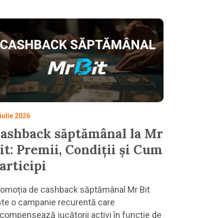
iulie 2026
ashback săptămânal la Mr
it: Premii, Condiții și Cum
articipi
omoția de cashback săptămânal Mr Bit
te o campanie recurentă care
compensează jucătorii activi în funcție de