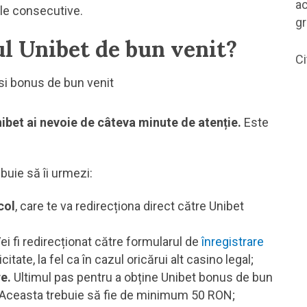
ac
ile consecutive.
gr
l Unibet de bun venit?
Ci
bet ai nevoie de câteva minute de atenție.
Este
buie să îi urmezi:
col
, care te va redirecționa direct către Unibet
ei fi redirecționat către formularul de
înregistrare
itate, la fel ca în cazul oricărui alt casino legal;
e.
Ultimul pas pentru a obține Unibet bonus de bun
. Aceasta trebuie să fie de minimum 50 RON;