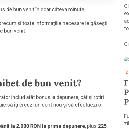
Cl
nus de bun venit în doar câteva minute.
ex
ac
recum și toate informațiile necesare le găsești
to
e bun venit!
Ci
2 
ibet de bun venit?
F
P
tor includ atât bonus la depunere, cât și rotiri
P
buie să îți creezi un cont nou și să efectuezi o
Fu
zi
ână la 2.000 RON la prima depunere
, plus
225