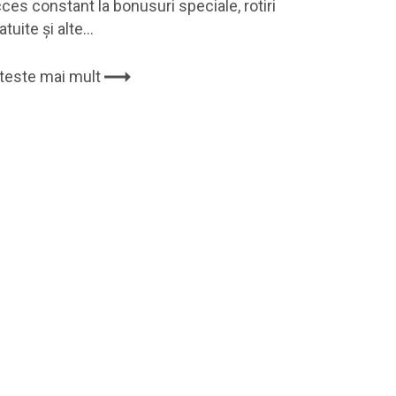
ces constant la bonusuri speciale, rotiri
atuite și alte…
teste mai mult