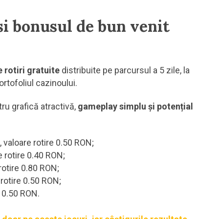
osi bonusul de bun venit
 rotiri gratuite
distribuite pe parcursul a 5 zile, la
ortofoliul cazinoului.
u grafică atractivă,
gameplay simplu și potențial
 valoare rotire 0.50 RON;
e rotire 0.40 RON;
rotire 0.80 RON;
 rotire 0.50 RON;
e 0.50 RON.