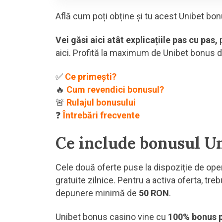
Află cum poți obține și tu acest Unibet bo
Vei găsi aici atât explicațiile pas cu pas,
p
aici. Profită la maximum de Unibet bonus d
✅
Ce primești?
🔥
Cum revendici bonusul?
🚨
Rulajul bonusului
❓
Întrebări frecvente
Ce include bonusul Un
Cele două oferte puse la dispoziție de opera
gratuite zilnice. Pentru a activa oferta, tre
depunere minimă de
50 RON
.
Unibet bonus casino vine cu
100% bonus p