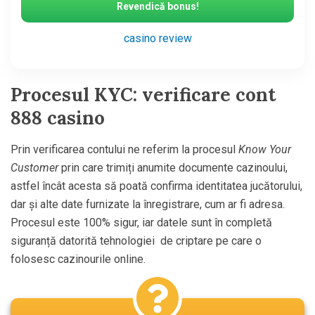
Revendică bonus!
casino review
Procesul KYC: verificare cont
888 casino
Prin verificarea contului ne referim la procesul
Know Your
Customer
prin care trimiți anumite documente cazinoului,
astfel încât acesta să poată confirma identitatea jucătorului,
dar și alte date furnizate la înregistrare, cum ar fi adresa.
Procesul este 100% sigur, iar datele sunt în completă
siguranță datorită tehnologiei de criptare pe care o
folosesc cazinourile online.