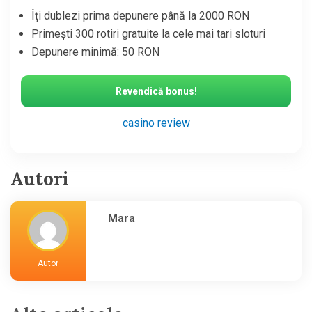
Îți dublezi prima depunere până la 2000 RON
Primești 300 rotiri gratuite la cele mai tari sloturi
Depunere minimă: 50 RON
Revendică bonus!
casino review
Autori
Mara
Autor