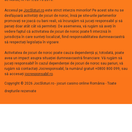
Accesul pe
JocSloturi.ro
este strict interzis minorilor! Pe acest site nu se
desfășoară activități de jocuri de noroc, însă pe site-urile partenerilor
promovați se joacă cu bani reali, vă încurajăm să jucați responsabil și să
pariați doar atât cât vă permiteți. De asemenea, vă rugăm să aveți în
vedere faptul că activitatea de jocuri de noroc poate fi interzisă în
jurisdicția în care sunteți localizat, fiind responsabilitatea dumneavoastră
să respectați legislația în vigoare.
Activitatea de jocuri de noroc poate cauza dependență și, totodată, poate
avea un impact asupra situației dumneavoastră financiare. Vă rugăm să
jucați responsabil! În cazul dependenței de jocuri de noroc sau pariuri, vă
rugăm să contactați Jocresponsabil, la numărul gratuit +0800 800 099, sau
să accesați
jocresponsabil.ro
.
Copyright © 2026 JocSloturi.ro - jocuri casino online România - Toate
drepturile rezervate