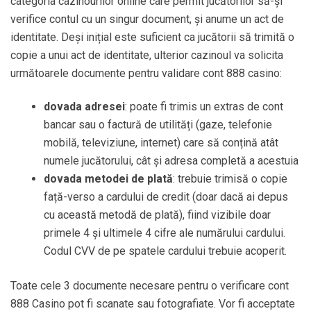
categoria cazinourilor online care permit jucătorilor să-și
verifice contul cu un singur document, și anume un act de
identitate. Deși inițial este suficient ca jucătorii să trimită o
copie a unui act de identitate, ulterior cazinoul va solicita
următoarele documente pentru validare cont 888 casino:
dovada adresei
: poate fi trimis un extras de cont
bancar sau o factură de utilități (gaze, telefonie
mobilă, televiziune, internet) care să conțină atât
numele jucătorului, cât și adresa completă a acestuia
dovada metodei de plată
: trebuie trimisă o copie
față-verso a cardului de credit (doar dacă ai depus
cu această metodă de plată), fiind vizibile doar
primele 4 și ultimele 4 cifre ale numărului cardului.
Codul CVV de pe spatele cardului trebuie acoperit.
Toate cele 3 documente necesare pentru o verificare cont
888 Casino pot fi scanate sau fotografiate. Vor fi acceptate