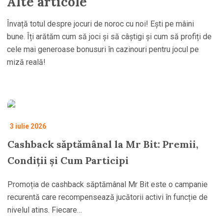
Alte articole
Învață totul despre jocuri de noroc cu noi! Ești pe mâini
bune. Îți arătăm cum să joci și să câștigi și cum să profiți de
cele mai generoase bonusuri în cazinouri pentru jocul pe
miză reală!
3 iulie 2026
Cashback săptămânal la Mr Bit: Premii,
Condiții și Cum Participi
Promoția de cashback săptămânal Mr Bit este o campanie
recurentă care recompensează jucătorii activi în funcție de
nivelul atins. Fiecare…