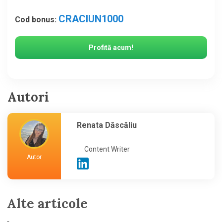
CRACIUN1000
Cod bonus:
Profită acum!
Autori
Renata Dăscăliu
Content Writer
Autor
Alte articole