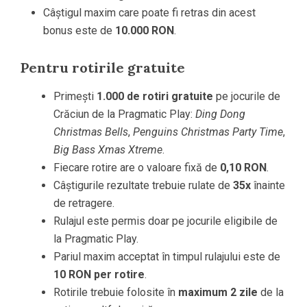
Câștigul maxim care poate fi retras din acest
bonus este de
10.000 RON
.
Pentru rotirile gratuite
Primești
1.000 de rotiri gratuite
pe jocurile de
Crăciun de la Pragmatic Play:
Ding Dong
Christmas Bells
,
Penguins Christmas Party Time
,
Big Bass Xmas Xtreme
.
Fiecare rotire are o valoare fixă de
0,10 RON
.
Câștigurile rezultate trebuie rulate de
35x
înainte
de retragere.
Rulajul este permis doar pe jocurile eligibile de
la Pragmatic Play.
Pariul maxim acceptat în timpul rulajului este de
10 RON per rotire
.
Rotirile trebuie folosite în
maximum 2 zile
de la