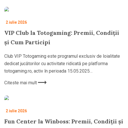
2 iulie 2026
VIP Club la Totogaming: Premii, Condiții
și Cum Participi
Club VIP Totogaming este programul exclusiv de loialitate
dedicat jucătorilor cu activitate ridicată pe platforma
totogaming.ro, activ în perioada 15.05.2025…
Citeste mai mult
2 iulie 2026
Fun Center la Winboss: Premii, Condiții și