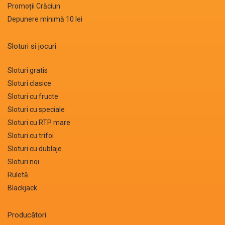
Promoții Crăciun
Depunere minimă 10 lei
Sloturi si jocuri
Sloturi gratis
Sloturi clasice
Sloturi cu fructe
Sloturi cu speciale
Sloturi cu RTP mare
Sloturi cu trifoi
Sloturi cu dublaje
Sloturi noi
Ruletă
Blackjack
Producători