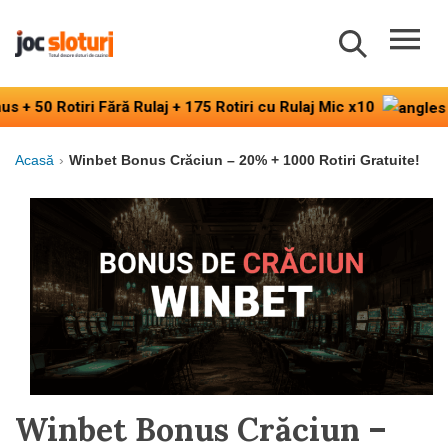
Main
Men
<2
ă Rulaj + 175 Rotiri cu Rulaj Mic x10
Acasă
Winbet Bonus Crăciun – 20% + 1000 Rotiri Gratuite!
Winbet Bonus Crăciun –