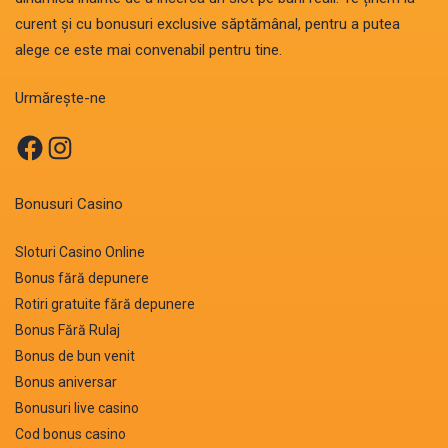
curent și cu bonusuri exclusive săptămânal, pentru a putea
alege ce este mai convenabil pentru tine.
Urmărește-ne
Facebook
Instagram
Bonusuri Casino
Sloturi Casino Online
Bonus fără depunere
Rotiri gratuite fără depunere
Bonus Fără Rulaj
Bonus de bun venit
Bonus aniversar
Bonusuri live casino
Cod bonus casino