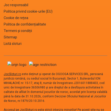
Joc responsabil
Politica privind cookie-urile (EU)
Cookie de rețea
Politica de confidențialitate
Termeni și condiții
Sitemap
Listă sloturi
JocSloturi.ro
este deținut și operat de OGOOGA SERVICES SRL, persoană
juridică română, cu sediul social în București, Sector 1, Bulevardul ION
MIHALACHE nr. 15-17, etaj 8, număr de înregistrare J2016011888403, cod
unic de înregistrare 36506980 și are dreptul de a desfășura activitatea în
calitate de afiliat în domeniul jocurilor de noroc, acordat prin licența valabilă
până la data de 31.10.2026, conform Deciziei Oficiului Național al Jocurilor
de Noroc, nr.1879/20.10.2016.
Accesul pe
JocSloturi.ro
este strict interzis minorilor! Pe acest site nu se