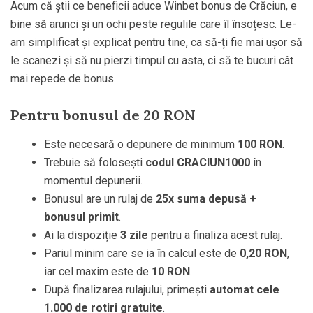
Acum că știi ce beneficii aduce Winbet bonus de Crăciun, e
bine să arunci și un ochi peste regulile care îl însoțesc. Le-
am simplificat și explicat pentru tine, ca să-ți fie mai ușor să
le scanezi și să nu pierzi timpul cu asta, ci să te bucuri cât
mai repede de bonus.
Pentru bonusul de 20 RON
Este necesară o depunere de minimum
100 RON
.
Trebuie să folosești
codul CRACIUN1000
în
momentul depunerii.
Bonusul are un rulaj de
25x suma depusă +
bonusul primit
.
Ai la dispoziție
3 zile
pentru a finaliza acest rulaj.
Pariul minim care se ia în calcul este de
0,20 RON
,
iar cel maxim este de
10 RON
.
După finalizarea rulajului, primești
automat cele
1.000 de rotiri gratuite
.