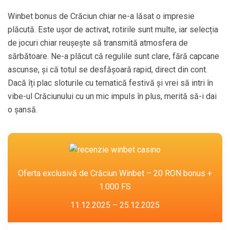
Winbet bonus de Crăciun chiar ne-a lăsat o impresie
plăcută. Este ușor de activat, rotirile sunt multe, iar selecția
de jocuri chiar reușește să transmită atmosfera de
sărbătoare. Ne-a plăcut că regulile sunt clare, fără capcane
ascunse, și că totul se desfășoară rapid, direct din cont.
Dacă îți plac sloturile cu tematică festivă și vrei să intri în
vibe-ul Crăciunului cu un mic impuls în plus, merită să-i dai
o șansă.
Oferta exclusivă de Crăciun Winbet – 20 RON bonus +
1.000 FS
11.12.2025 – 25.12.2025