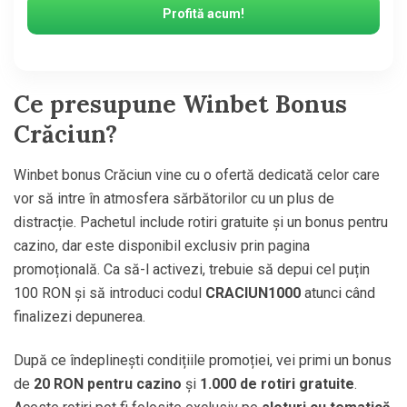
Profită acum!
Ce presupune Winbet Bonus
Crăciun?
Winbet bonus Crăciun vine cu o ofertă dedicată celor care
vor să intre în atmosfera sărbătorilor cu un plus de
distracție. Pachetul include rotiri gratuite și un bonus pentru
cazino, dar este disponibil exclusiv prin pagina
promoțională. Ca să-l activezi, trebuie să depui cel puțin
100 RON și să introduci codul
CRACIUN1000
atunci când
finalizezi depunerea.
După ce îndeplinești condițiile promoției, vei primi un bonus
de
20 RON pentru cazino
și
1.000 de rotiri gratuite
.