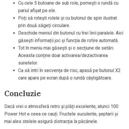
Cu cele 5 butoane de sub role, pornești o rundă cu
pariul afișat pe ele.
Poți să rotești rolele și cu butonul de spin ilustrat
prin două săgeți circulare.
Deschide meniul din butonul cu trei linii paralele. Aici
găsești informații joc și funcția de rotire automată.
Tot în meniu mai găsești și o secțiune de setări.
Aceasta conține doar activarea/dezactivarea
sunetelor.
Ca să intri în secvența de risc, apasă pe butonul X2
care apare pe ecran după o rundă câștigătoare.
Concluzie
Dacă vrei o atmosferă retro și plăți excelente, atunci 100
Power Hot e ceea ce cauți. Fructele suculente, șeptarii și
mai ales stelele asigură distracția la păcănele.