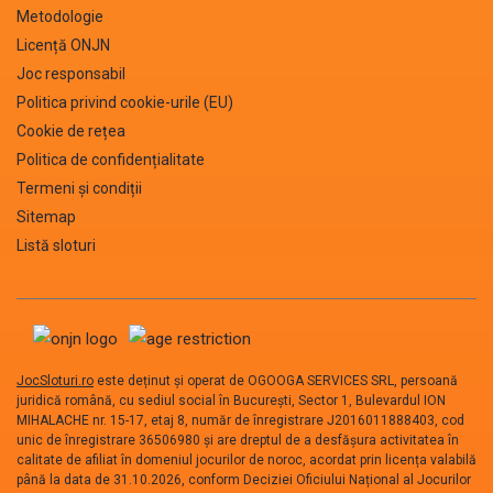
Metodologie
Licență ONJN
Joc responsabil
Politica privind cookie-urile (EU)
Cookie de rețea
Politica de confidențialitate
Termeni și condiții
Sitemap
Listă sloturi
JocSloturi.ro
este deținut și operat de OGOOGA SERVICES SRL, persoană
juridică română, cu sediul social în București, Sector 1, Bulevardul ION
MIHALACHE nr. 15-17, etaj 8, număr de înregistrare J2016011888403, cod
unic de înregistrare 36506980 și are dreptul de a desfășura activitatea în
calitate de afiliat în domeniul jocurilor de noroc, acordat prin licența valabilă
până la data de 31.10.2026, conform Deciziei Oficiului Național al Jocurilor