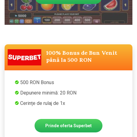
100% Bonus de Bun Venit
până la 500 RON
500 RON Bonus
Depunere minimă: 20 RON
Cerințe de rulaj de 1x
Prinde oferta Superbet