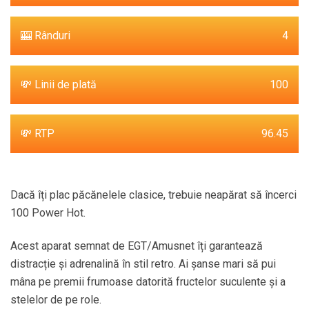
🎰 Rânduri
4
💸 Linii de plată
100
💸 RTP
96.45
Dacă îți plac păcănelele clasice, trebuie neapărat să încerci
100 Power Hot.
Acest aparat semnat de EGT/Amusnet îți garantează
distracție și adrenalină în stil retro. Ai șanse mari să pui
mâna pe premii frumoase datorită fructelor suculente și a
stelelor de pe role.