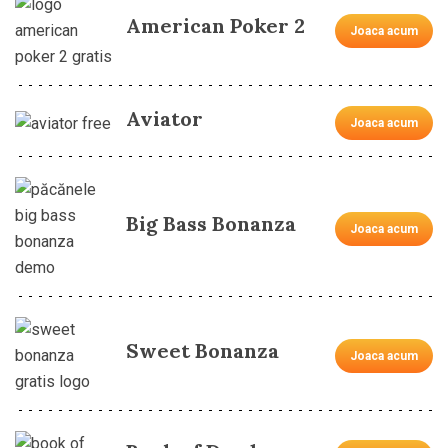
American Poker 2
Joaca acum
Aviator
Joaca acum
Big Bass Bonanza
Joaca acum
Sweet Bonanza
Joaca acum