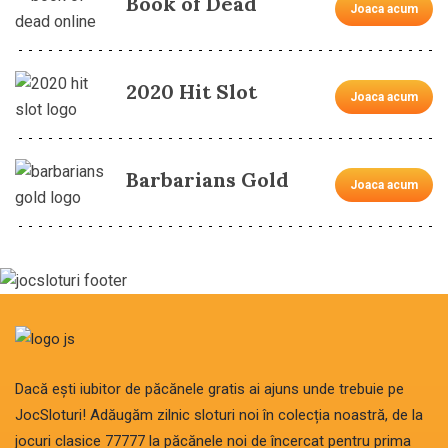
Book of Dead
Joaca acum
2020 Hit Slot
Joaca acum
Barbarians Gold
Joaca acum
Dacă ești iubitor de păcănele gratis ai ajuns unde trebuie pe
JocSloturi! Adăugăm zilnic sloturi noi în colecția noastră, de la
jocuri clasice 77777 la păcănele noi de încercat pentru prima