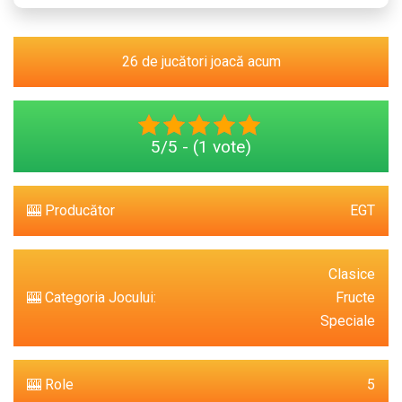
26 de jucători joacă acum
5/5 - (1 vote)
🎰 Producător
EGT
Clasice
🎰 Categoria Jocului:
Fructe
Speciale
🎰 Role
5