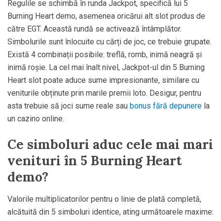
Regulile se schimbă în runda Jackpot, specifică lui 5
Burning Heart demo, asemenea oricărui alt slot produs de
către EGT. Această rundă se activează întâmplător.
Simbolurile sunt înlocuite cu cărți de joc, ce trebuie grupate.
Există 4 combinații posibile: treflă, romb, inimă neagră și
inimă roșie. La cel mai înalt nivel, Jackpot-ul din 5 Burning
Heart slot poate aduce sume impresionante, similare cu
veniturile obținute prin marile premii loto. Desigur, pentru
asta trebuie să joci sume reale sau
bonus fără depunere
la
un cazino online.
Ce simboluri aduc cele mai mari
venituri în 5 Burning Heart
demo?
Valorile multiplicatorilor pentru o linie de plată completă,
alcătuită din 5 simboluri identice, ating următoarele maxime: