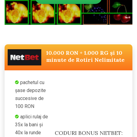
10.000 RON + 1.000 RG și 10
minute de Rotiri Nelimitate
pachetul cu
șase depozite
succesive de
100 RON
aplici rulaj de
35x la bani și
CODURI BONUS NETBET:
40x la runde