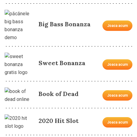
Big Bass Bonanza
Joaca acum
Sweet Bonanza
Joaca acum
Book of Dead
Joaca acum
2020 Hit Slot
Joaca acum