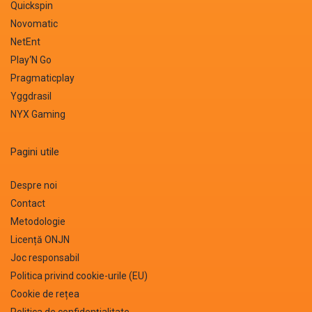
Quickspin
Novomatic
NetEnt
Play‘N Go
Pragmaticplay
Yggdrasil
NYX Gaming
Pagini utile
Despre noi
Contact
Metodologie
Licență ONJN
Joc responsabil
Politica privind cookie-urile (EU)
Cookie de rețea
Politica de confidențialitate