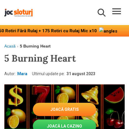
Main
Men
<2.000 RO
 + 175 Rotiri cu Rulaj Mic x10
Acasă
5 Burning Heart
5 Burning Heart
Autor:
Mara
Ultimul update pe:
31 august 2023
JOACĂ GRATIS
JOACĂ LA CAZINO