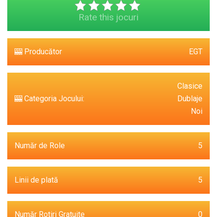
Rate this jocuri
🎰 Producător
EGT
Clasice
🎰 Categoria Jocului:
Dublaje
Noi
Număr de Role
5
Linii de plată
5
Număr Rotiri Gratuite
0