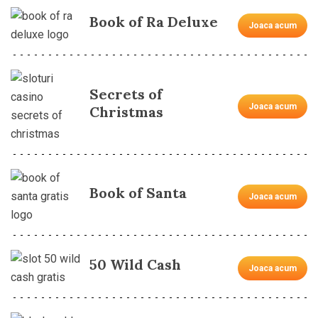
Book of Ra Deluxe
Joaca acum
Secrets of
Joaca acum
Christmas
Book of Santa
Joaca acum
50 Wild Cash
Joaca acum