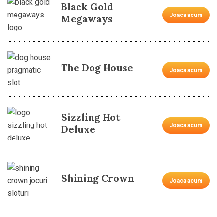
Black Gold
Joaca acum
Megaways
The Dog House
Joaca acum
Sizzling Hot
Joaca acum
Deluxe
Shining Crown
Joaca acum