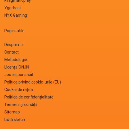
Pragmaticplay
Yggdrasil
NYX Gaming
Pagini utile
Despre noi
Contact
Metodologie
Licență ONJN
Joc responsabil
Politica privind cookie-urile (EU)
Cookie de rețea
Politica de confidențialitate
Termeni și condiții
Sitemap
Listă sloturi