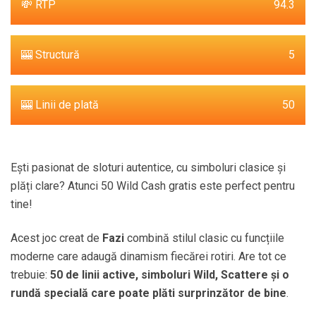
💸 RTP
94.3
🎰 Structură
5
🎰 Linii de plată
50
Ești pasionat de sloturi autentice, cu simboluri clasice și
plăți clare? Atunci 50 Wild Cash gratis este perfect pentru
tine!
Acest joc creat de
Fazi
combină stilul clasic cu funcțiile
moderne care adaugă dinamism fiecărei rotiri. Are tot ce
trebuie:
50 de linii active, simboluri Wild, Scattere și o
rundă specială care poate plăti surprinzător de bine
.