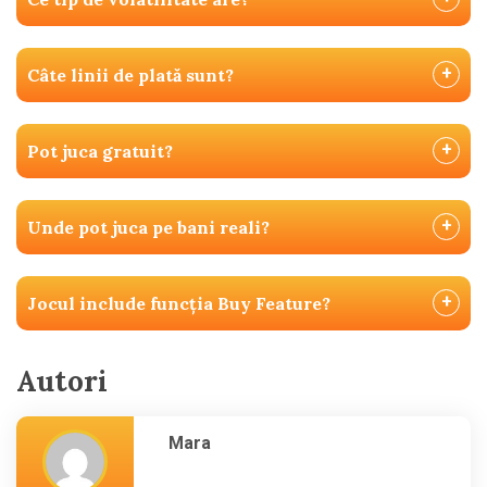
+
Câte linii de plată sunt?
+
Pot juca gratuit?
+
Unde pot juca pe bani reali?
+
Jocul include funcția Buy Feature?
Autori
Mara