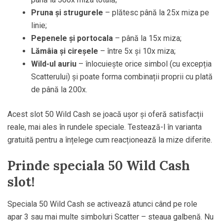
Pruna și strugurele
– plătesc până la 25x miza pe
linie;
Pepenele și portocala
– până la 15x miza;
Lămâia și cireșele
– între 5x și 10x miza;
Wild-ul auriu
– înlocuiește orice simbol (cu excepția
Scatterului) și poate forma combinații proprii cu plată
de până la 200x.
Acest slot 50 Wild Cash se joacă ușor și oferă satisfacții
reale, mai ales în rundele speciale. Testează-l în varianta
gratuită pentru a înțelege cum reacționează la mize diferite.
Prinde speciala 50 Wild Cash
slot!
Speciala 50 Wild Cash se activează atunci când pe role
apar 3 sau mai multe simboluri Scatter – steaua galbenă. Nu