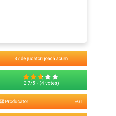
37 de jucători joacă acum
2.7/5 - (4 votes)
🎰 Producător
EGT