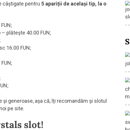
le câștigate pentru
5 apariții de același tip, la o
 FUN;
e
– plătește 40.00 FUN;
S
;
sc 16.00 FUN;
0 FUN;
;
FUN;
ite și generoase, așa că, îți recomandăm și slotul
 noi pe site.
tals slot!