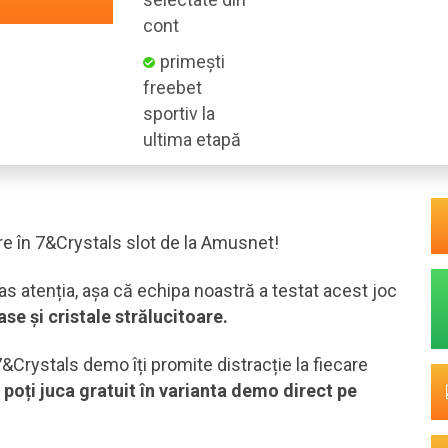
cont
primești
freebet
sportiv la
ultima etapă
e în 7&Crystals slot de la Amusnet!
as atenția, așa că echipa noastră a testat acest joc
se și cristale strălucitoare.
&Crystals demo îți promite distracție la fiecare
îl poți juca gratuit în varianta demo direct pe