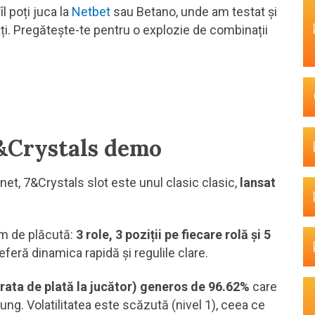
l poți juca la
Netbet
sau Betano, unde am testat și
ați. Pregătește-te pentru o explozie de combinații
7&Crystals demo
t, 7&Crystals slot este unul clasic clasic,
lansat
em de plăcută:
3 role, 3 poziții pe fiecare rolă și 5
eferă dinamica rapidă și regulile clare.
(rata de plată la jucător) generos de 96.62%
care
ng. Volatilitatea este scăzută (nivel 1), ceea ce