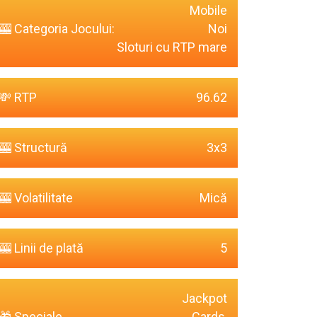
Mobile
🎰 Categoria Jocului:
Noi
Sloturi cu RTP mare
💸 RTP
96.62
🎰 Structură
3x3
🎰 Volatilitate
Mică
🎰 Linii de plată
5
Jackpot
🎁 Speciale
Cards,