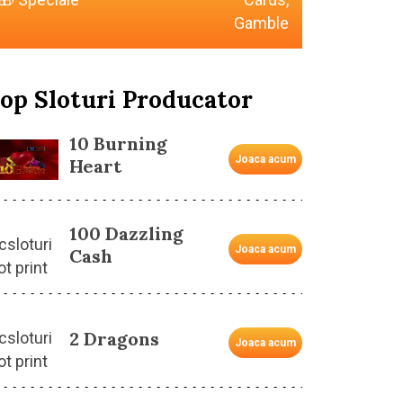
Gamble
op Sloturi Producator
10 Burning
Joaca acum
Heart
100 Dazzling
Joaca acum
Cash
2 Dragons
Joaca acum