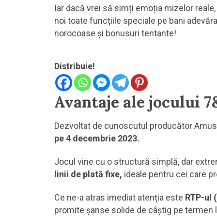
Iar dacă vrei să simți emoția mizelor reale, î
noi toate funcțiile speciale pe bani adevăr
norocoase și bonusuri tentante!
Distribuie!
Avantaje ale jocului 
Dezvoltat de cunoscutul producător Amusne
pe 4 decembrie 2023.
Jocul vine cu o structură simplă, dar extr
linii de plată fixe,
ideale pentru cei care pr
Ce ne-a atras imediat atenția este
RTP-ul 
promite șanse solide de câștig pe termen lu