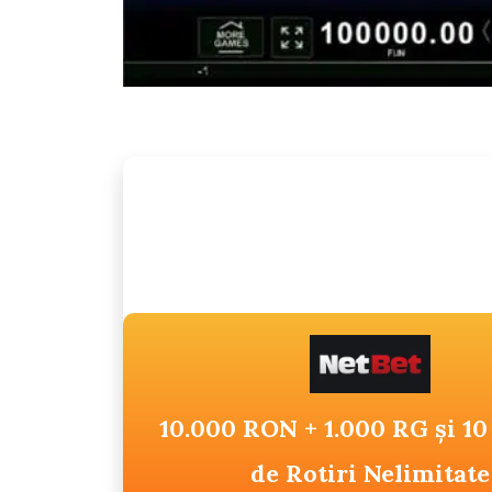
10.000 RON + 1.000 RG și 1
de Rotiri Nelimitate