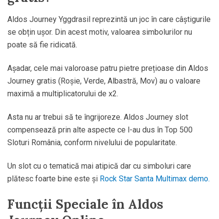
Aldos Journey Yggdrasil reprezintă un joc în care câștigurile
se obțin ușor. Din acest motiv, valoarea simbolurilor nu
poate să fie ridicată.
Așadar, cele mai valoroase patru pietre prețioase din Aldos
Journey gratis (Roșie, Verde, Albastră, Mov) au o valoare
maximă a multiplicatorului de x2.
Asta nu ar trebui să te îngrijoreze. Aldos Journey slot
compensează prin alte aspecte ce l-au dus în Top 500
Sloturi România, conform nivelului de popularitate.
Un slot cu o tematică mai atipică dar cu simboluri care
plătesc foarte bine este și
Rock Star Santa Multimax demo.
Funcții Speciale în Aldos