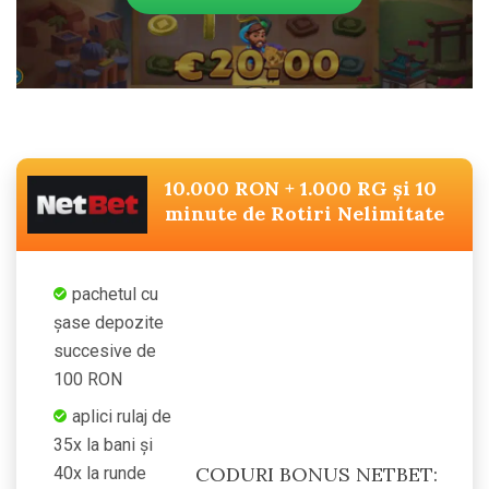
10.000 RON + 1.000 RG și 10
minute de Rotiri Nelimitate
pachetul cu
șase depozite
succesive de
100 RON
aplici rulaj de
35x la bani și
CODURI BONUS NETBET:
40x la runde