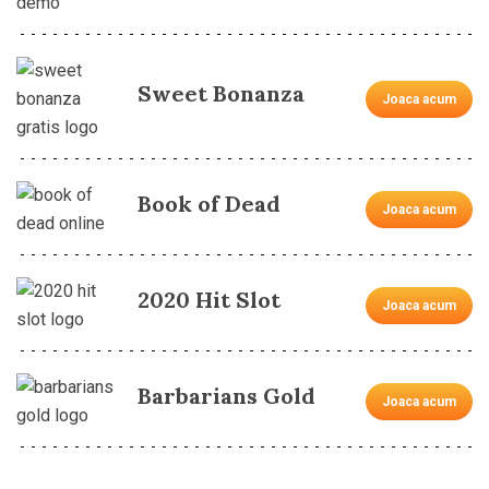
Sweet Bonanza
Joaca acum
Book of Dead
Joaca acum
2020 Hit Slot
Joaca acum
Barbarians Gold
Joaca acum