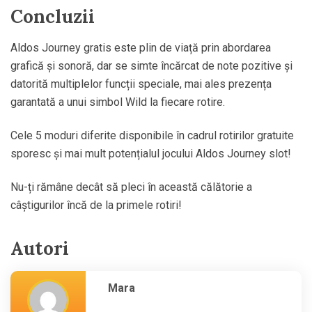
Concluzii
Aldos Journey gratis este plin de viață prin abordarea
grafică și sonoră, dar se simte încărcat de note pozitive și
datorită multiplelor funcții speciale, mai ales prezența
garantată a unui simbol Wild la fiecare rotire.
Cele 5 moduri diferite disponibile în cadrul rotirilor gratuite
sporesc și mai mult potențialul jocului Aldos Journey slot!
Nu-ți rămâne decât să pleci în această călătorie a
câștigurilor încă de la primele rotiri!
Autori
Mara