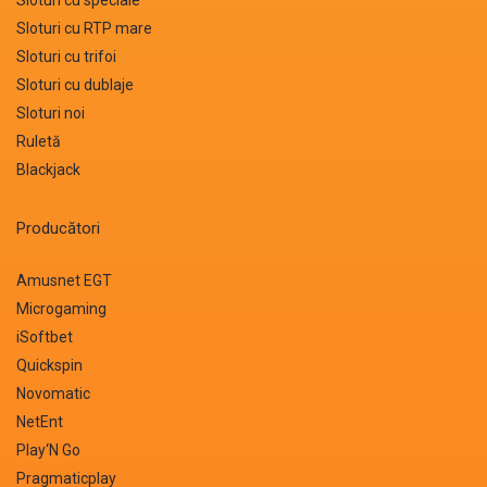
Sloturi cu RTP mare
Sloturi cu trifoi
Sloturi cu dublaje
Sloturi noi
Ruletă
Blackjack
Producători
Amusnet EGT
Microgaming
iSoftbet
Quickspin
Novomatic
NetEnt
Play‘N Go
Pragmaticplay