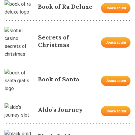
Book of Ra Deluxe
Joaca acum
Secrets of
Joaca acum
Christmas
Book of Santa
Joaca acum
Aldo’s Journey
Joaca acum