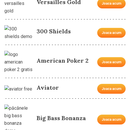
Versailles Gold
Joaca acum
300 Shields
Joaca acum
American Poker 2
Joaca acum
Aviator
Joaca acum
Big Bass Bonanza
Joaca acum