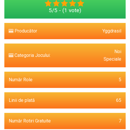
5/5 - (1 vote)
🎰 Producător
Yggdrasil
Noi
🎰 Categoria Jocului:
Speciale
Număr Role
5
Linii de plată
65
Număr Rotiri Gratuite
7