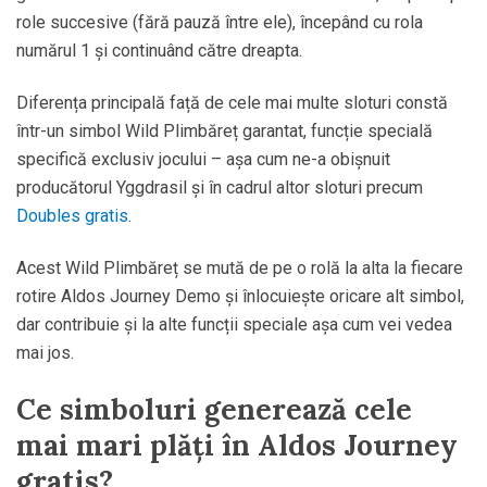
role succesive (fără pauză între ele), începând cu rola
numărul 1 și continuând către dreapta.
Diferența principală față de cele mai multe sloturi constă
într-un simbol Wild Plimbăreț garantat, funcție specială
specifică exclusiv jocului – așa cum ne-a obișnuit
producătorul Yggdrasil și în cadrul altor sloturi precum
Doubles gratis
.
Acest Wild Plimbăreț se mută de pe o rolă la alta la fiecare
rotire Aldos Journey Demo și înlocuiește oricare alt simbol,
dar contribuie și la alte funcții speciale așa cum vei vedea
mai jos.
Ce simboluri generează cele
mai mari plăți în Aldos Journey
gratis?