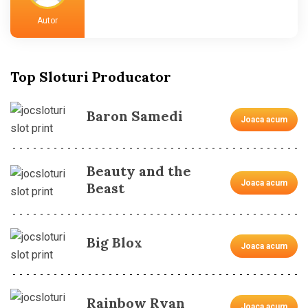
Autor
Top Sloturi Producator
Baron Samedi
Joaca acum
Beauty and the
Joaca acum
Beast
Big Blox
Joaca acum
Rainbow Ryan
Joaca acum