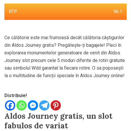
RTP
96.1
Ce călătorie este mai frumoasă decât călătoria câștigurilor
din Aldos Journey gratis? Pregătește-ți bagajele! Pleci în
explorarea monumentelor generatoare de venit din Aldos
Journey slot precum cele 5 moduri diferite de rotiri gratuite
sau simbolul Wild garantat la fiecare rotire. O sa poposești
la o multitudine de funcții speciale în Aldos Journey online!
Distribuie!
Aldos Journey gratis, un slot
fabulos de variat