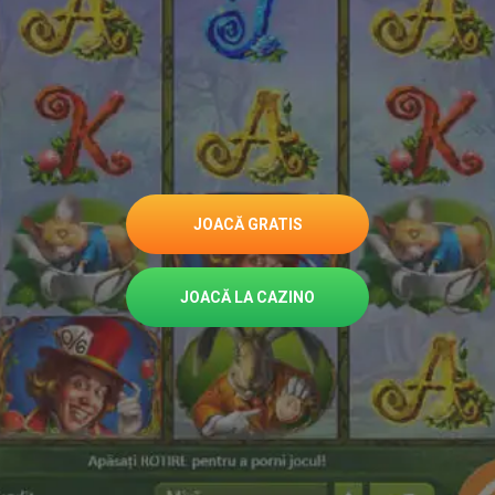
JOACĂ GRATIS
JOACĂ LA CAZINO