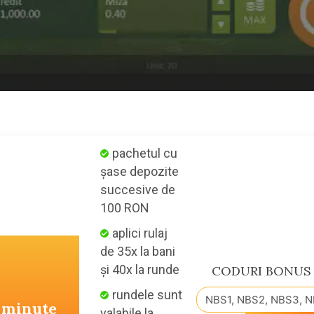
pachetul cu
șase depozite
succesive de
100 RON
aplici rulaj
de 35x la bani
și 40x la runde
CODURI BONUS 
rundele sunt
0 minute
valabile la