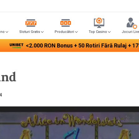
ino
Sloturi Gratis
Producători
Top Casino
Jocuri Liv
otiri Fără Rulaj + 175 Rotiri cu Rulaj Mic x10
and
4