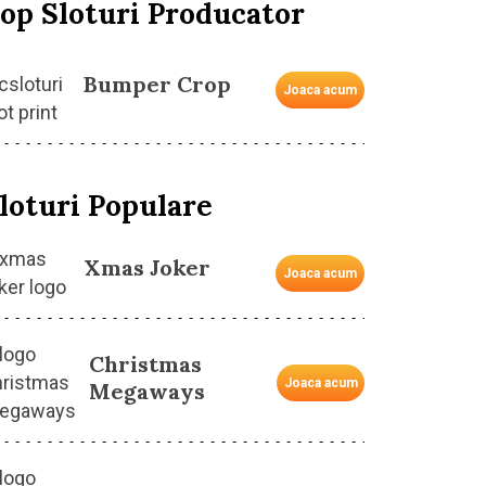
op Sloturi Producator
Bumper Crop
Joaca acum
loturi Populare
Xmas Joker
Joaca acum
Christmas
Joaca acum
Megaways