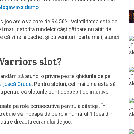
 Megaways demo
.
s joc are o valoare de 94.56%. Volatilitatea este de
i mari, datorită rundelor câștigătoare nu atât de
te că vine la pachet și cu venituri foarte mari, atunci
arriors slot?
andăm să arunci o privire peste ghidurile de pe
 joacă Cruce
. Pentru sloturi, cel mai bine este să
sta pentru că sloturile sunt deosebit de intuitive.
asate pe role consecutive pentru a câștiga. În
rebuie să înceapă de pe rola numărul 1 (cea din
 către dreapta ecranului de joc.