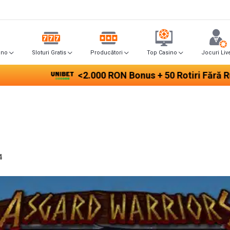
ino
Sloturi Gratis
Producători
Top Casino
Jocuri Liv
nus + 50 Rotiri Fără Rulaj + 175 Rotiri cu Rulaj Mic x1
4