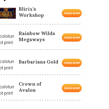
Blirix’s
Joaca acum
Workshop
Rainbow Wilds
Joaca acum
Megaways
Barbarians Gold
Joaca acum
Crown of
Joaca acum
Avalon