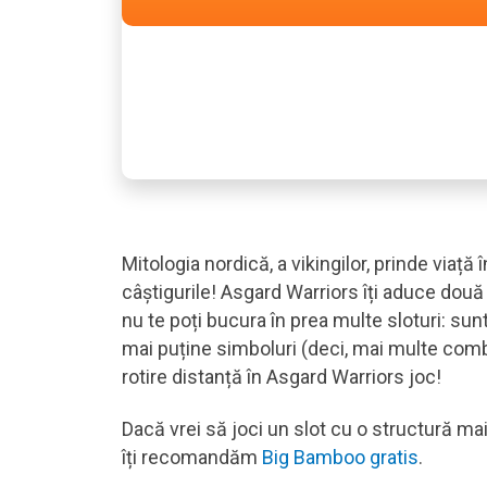
Mitologia nordică, a vikingilor, prinde viață
câștigurile! Asgard Warriors îți aduce două 
nu te poți bucura în prea multe sloturi: sun
mai puține simboluri (deci, mai multe combi
rotire distanță în Asgard Warriors joc!
Dacă vrei să joci un slot cu o structură ma
îți recomandăm
Big Bamboo gratis
.