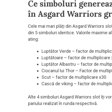
Ce simboluri genereaz
în Asgard Warriors gr
Cele mai mari plăți din Asgard Warriors slot
din 5 simboluri identice. Valorile maxime ale
ating:
Luptător Verde – factor de multipli
Luptătoare – factor de multiplicare
Luptător Albastru – factor de multip
Ciocanul lui Thor – Factor de multip
Scut – factor de multiplicare x30
Cască de viking – factor de multipl
Alte 4 simboluri Asgard Warriors slot îți vo
pariului realizat în runda respectivă.