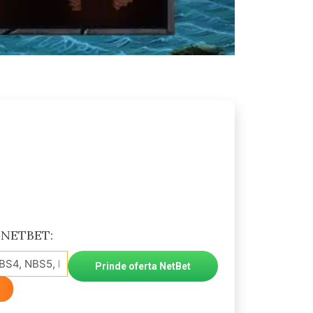
NETBET:
Prinde oferta NetBet