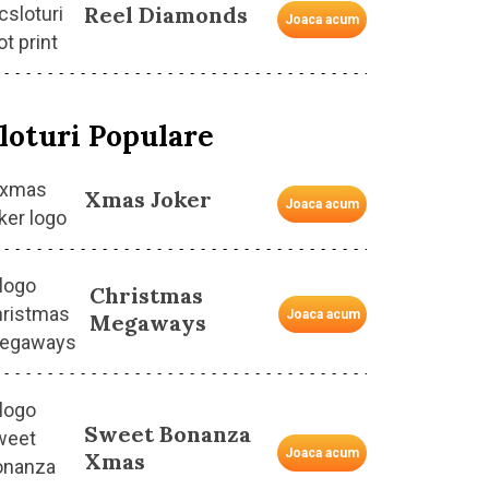
Reel Diamonds
Joaca acum
loturi Populare
Xmas Joker
Joaca acum
Christmas
Joaca acum
Megaways
Sweet Bonanza
Joaca acum
Xmas