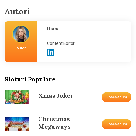
Autori
Diana
Content Editor
Autor
Sloturi Populare
Xmas Joker
Joaca acum
Christmas
Joaca acum
Megaways