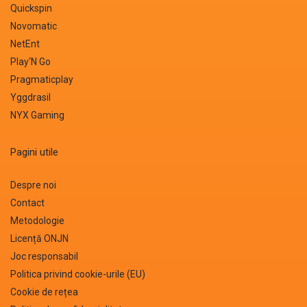
Quickspin
Novomatic
NetEnt
Play‘N Go
Pragmaticplay
Yggdrasil
NYX Gaming
Pagini utile
Despre noi
Contact
Metodologie
Licență ONJN
Joc responsabil
Politica privind cookie-urile (EU)
Cookie de rețea