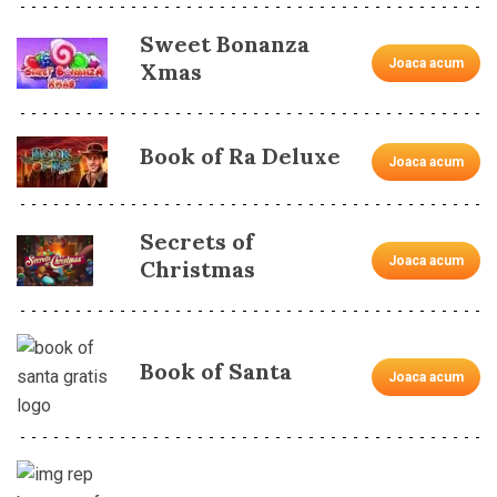
Sweet Bonanza
Joaca acum
Xmas
Book of Ra Deluxe
Joaca acum
Secrets of
Joaca acum
Christmas
Book of Santa
Joaca acum