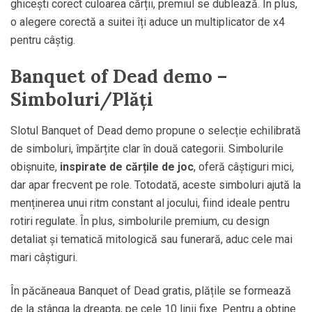
ghicești corect culoarea cărții, premiul se dublează. În plus,
o alegere corectă a suitei îți aduce un multiplicator de x4
pentru câștig.
Banquet of Dead demo –
Simboluri/Plăți
Slotul Banquet of Dead demo propune o selecție echilibrată
de simboluri, împărțite clar în două categorii. Simbolurile
obișnuite,
inspirate de cărțile de joc
, oferă câștiguri mici,
dar apar frecvent pe role. Totodată, aceste simboluri ajută la
menținerea unui ritm constant al jocului, fiind ideale pentru
rotiri regulate. În plus, simbolurile premium, cu design
detaliat și tematică mitologică sau funerară, aduc cele mai
mari câștiguri.
În păcăneaua Banquet of Dead gratis, plățile se formează
de la stânga la dreapta, pe cele 10 linii fixe. Pentru a obține