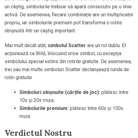
un câștig, simbolurile trebuie să apară consecutiv pe o linie
activă. De asemenea, fiecare combinație are un multiplicator
propriu, iar simbolurile premium pot transforma o rotire
obișnuită într-un câștig important.
Mai mult decât atât,
simbolul Scatter
are un rol dublu. El
acționează ca Wild, înlocuind orice simbol, cu excepția
simbolului special extins din rotirile gratuite. De asemenea,
trei sau mai multe simboluri Scatter declanșează runda de
rotiri gratuite.
Simboluri obișnuite (cărțile de joc):
plătesc între
10x și 20x miza;
Simbolurile premium:
plătesc între 60x și 150x
miza.
Verdictul Nostru