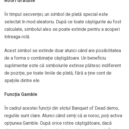
Rotiri Gratuite
În timpul secvenței, un simbol de plată special este
selectat în mod aleatoriu. După ce toate câștigurile au fost
calculate, simbolul ales se poate extinde pentru a acoperi
întreaga rolă.
Acest simbol se extinde doar atunci când are posibilitatea
de a forma o combinație câștigătoare. Un beneficiu
suplimentar este că simbolurile extinse plătesc indiferent
de poziție, pe toate liniile de plată, fără a ține cont de
spațiile dintre ele.
Funcția Gamble
În cadrul acestei funcții din slotul Banquet of Dead demo,
regulile sunt clare. Atunci când simți că ai noroc, poți activa
opțiunea Gamble. După orice rotire câștigătoare, dacă