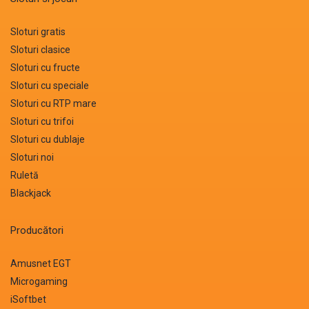
Sloturi gratis
Sloturi clasice
Sloturi cu fructe
Sloturi cu speciale
Sloturi cu RTP mare
Sloturi cu trifoi
Sloturi cu dublaje
Sloturi noi
Ruletă
Blackjack
Producători
Amusnet EGT
Microgaming
iSoftbet