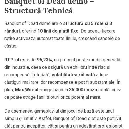
Banquet of Dead demo –
Structură Tehnică
Banquet of Dead demo are o
structură cu 5 role și 3
rânduri
, oferind
10 linii de plată fixe
. De aceea, fiecare
rotire activează automat toate liniile, crescând șansele de
câștig.
RTP-ul
este de
96,23%
, un procent peste media generală
din industrie, ceea ce asigură un echilibru între risc și
recompensă. Totodată,
volatilitatea ridicată
aduce
câștiguri mai rare, dar recompensele pot fi substanțiale. În
plus,
Max Win-ul
ajunge până la
35.000x miza
totală, ceea
ce poate atrage fanii sloturilor cu potențial mare.
De asemenea, gameplay-ul din jocul de bază este unul
simplu și intuitiv. Astfel, Banquet of Dead slot este potrivit
atât pentru începător, cât și pentru un adevărat profesionist