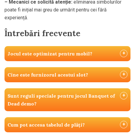
– Mecanici ce solicită atenție:
eliminarea simbolurilor
poate fi inițial mai greu de urmărit pentru cei fără
experiență.
Întrebări frecvente
+
Jocul este optimizat pentru mobil?
+
Cine este furnizorul acestui slot?
+
Sunt reguli speciale pentru jocul Banquet of
Dead demo?
+
Cum pot accesa tabelul de plăți?