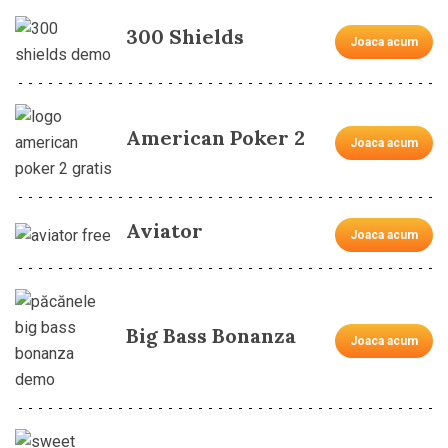
300 Shields
Joaca acum
American Poker 2
Joaca acum
Aviator
Joaca acum
Big Bass Bonanza
Joaca acum