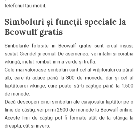
telefonul tău mobil.
Simboluri și funcții speciale la
Beowulf gratis
Simbolurile folosite în Beowulf gratis sunt eroul înșuși,
scutul, Grendel și cornul. De asemenea, vei întâlni și corabia
vikingă, inelul, rombul, inima verde și trefla.
Cele mai valoroase simboluri sunt cel al vrăjitorului cu părul
alb, care îți aduce până la 800 de monede, dar și cel al
luptătoarei vikinge, care poate să-ți câștige până la 1.500
de monede.
Dacă descoperi cinci simboluri ale curajosului luptător pe o
linie de câștig, vei primi 2500 de monede la Beowulf online.
Aceste linii de câștig pot fi formate atât de la stânga la
dreapta, cât și invers.