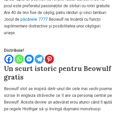
jocul este preferatul pasionaților de sloturi cu rotiri gratuite.
Are 40 de linii fixe de câștig, patru rânduri și cinci tamburi.
Jocul de
păcănele 7777
Beowulf ne încântă cu funcții
suplimentare distractive și posibilitatea unor câștiguri
uriașe.
Distribuie!
Un scurt istoric pentru Beowulf
gratis
Beowulf slot se inspiră dintr-unul din cele mai vechi poeme
scrise în engleza străveche ce îl are ca personaj central pe
Beowulf. Acesta devine un adevărat erou atunci când îl ajută
pe regele Hrothgar să-și învingă dușmanii monstruoși.