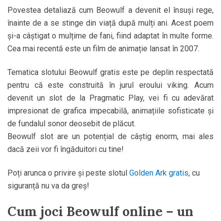
Povestea detaliază cum Beowulf a devenit el însuși rege,
înainte de a se stinge din viață după mulți ani. Acest poem
și-a câștigat o mulțime de fani, fiind adaptat în multe forme.
Cea mai recentă este un film de animație lansat în 2007.
Tematica slotului Beowulf gratis este pe deplin respectată
pentru că este construită în jurul eroului viking. Acum
devenit un slot de la Pragmatic Play, vei fi cu adevărat
impresionat de grafica impecabilă, animațiile sofisticate și
de fundalul sonor deosebit de plăcut.
Beowulf slot are un potențial de câștig enorm, mai ales
dacă zeii vor fi îngăduitori cu tine!
Poți arunca o privire și peste slotul
Golden Ark gratis
, cu
siguranță nu va da greș!
Cum joci Beowulf online – un