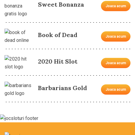
Sweet Bonanza
Joaca acum
Book of Dead
Joaca acum
2020 Hit Slot
Joaca acum
Barbarians Gold
Joaca acum