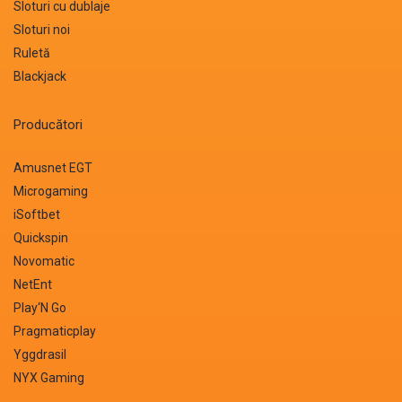
Sloturi cu dublaje
Sloturi noi
Ruletă
Blackjack
Producători
Amusnet EGT
Microgaming
iSoftbet
Quickspin
Novomatic
NetEnt
Play‘N Go
Pragmaticplay
Yggdrasil
NYX Gaming