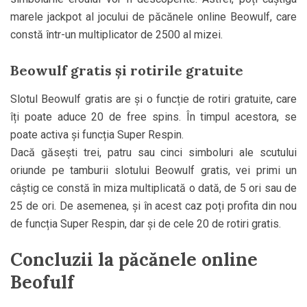
marele jackpot al jocului de păcănele online Beowulf, care
constă într-un multiplicator de 2500 al mizei.
Beowulf gratis și rotirile gratuite
Slotul Beowulf gratis are și o funcție de rotiri gratuite, care
îți poate aduce 20 de free spins. În timpul acestora, se
poate activa și funcția Super Respin.
Dacă găsești trei, patru sau cinci simboluri ale scutului
oriunde pe tamburii slotului Beowulf gratis, vei primi un
câștig ce constă în miza multiplicată o dată, de 5 ori sau de
25 de ori. De asemenea, și în acest caz poți profita din nou
de funcția Super Respin, dar și de cele 20 de rotiri gratis.
Concluzii la păcănele online
Beofulf