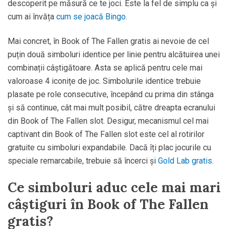
descoperit pe măsură ce te joci. Este la fel de simplu ca și
cum ai învăța
cum se joacă Bingo.
Mai concret, în Book of The Fallen gratis ai nevoie de cel
puțin două simboluri identice per linie pentru alcătuirea unei
combinații câștigătoare. Asta se aplică pentru cele mai
valoroase 4 iconițe de joc. Simbolurile identice trebuie
plasate pe role consecutive, începând cu prima din stânga
și să continue, cât mai mult posibil, către dreapta ecranului
din Book of The Fallen slot. Desigur, mecanismul cel mai
captivant din Book of The Fallen slot este cel al rotirilor
gratuite cu simboluri expandabile. Dacă îți plac jocurile cu
speciale remarcabile, trebuie să încerci și
Gold Lab gratis
.
Ce simboluri aduc cele mai mari
câștiguri în Book of The Fallen
gratis?