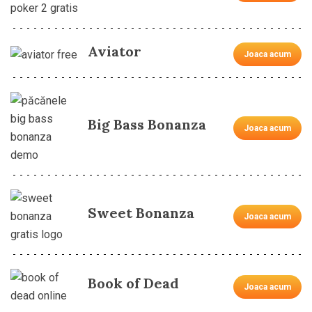
Aviator
Joaca acum
Big Bass Bonanza
Joaca acum
Sweet Bonanza
Joaca acum
Book of Dead
Joaca acum