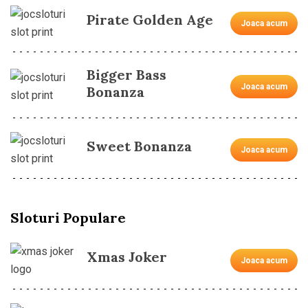
Pirate Golden Age
Joaca acum
Bigger Bass
Joaca acum
Bonanza
Sweet Bonanza
Joaca acum
Sloturi Populare
Xmas Joker
Joaca acum