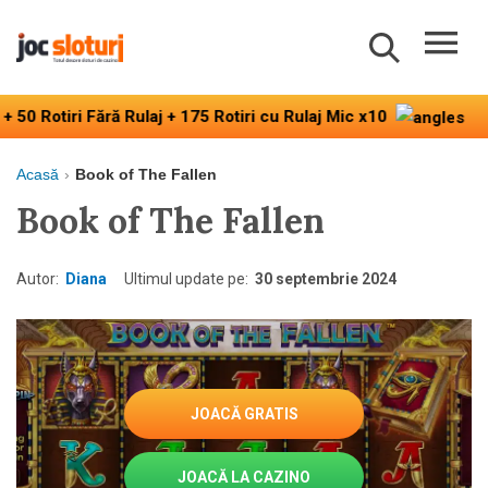
Main
Men
laj + 175 Rotiri cu Rulaj Mic x10
<2.000 
Acasă
Book of The Fallen
Book of The Fallen
Autor:
Diana
Ultimul update pe:
30 septembrie 2024
JOACĂ GRATIS
JOACĂ LA CAZINO