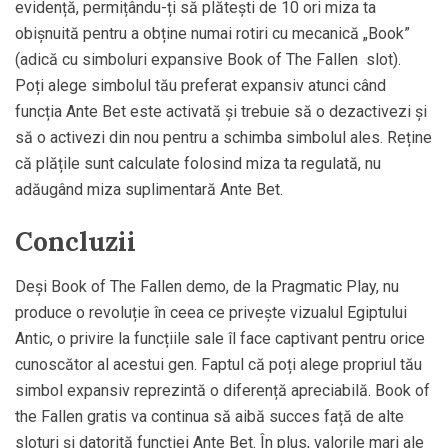
evidență, permițându-ți să plătești de 10 ori miza ta
obișnuită pentru a obține numai rotiri cu mecanică „Book”
(adică cu simboluri expansive Book of The Fallen slot).
Poți alege simbolul tău preferat expansiv atunci când
funcția Ante Bet este activată și trebuie să o dezactivezi și
să o activezi din nou pentru a schimba simbolul ales. Reține
că plățile sunt calculate folosind miza ta regulată, nu
adăugând miza suplimentară Ante Bet.
Concluzii
Deși Book of The Fallen demo, de la Pragmatic Play, nu
produce o revoluție în ceea ce privește vizualul Egiptului
Antic, o privire la funcțiile sale îl face captivant pentru orice
cunoscător al acestui gen. Faptul că poți alege propriul tău
simbol expansiv reprezintă o diferență apreciabilă. Book of
the Fallen gratis va continua să aibă succes față de alte
sloturi și datorită funcției Ante Bet. În plus, valorile mari ale