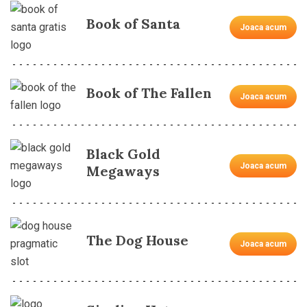
Book of Santa
Joaca acum
Book of The Fallen
Joaca acum
Black Gold
Joaca acum
Megaways
The Dog House
Joaca acum