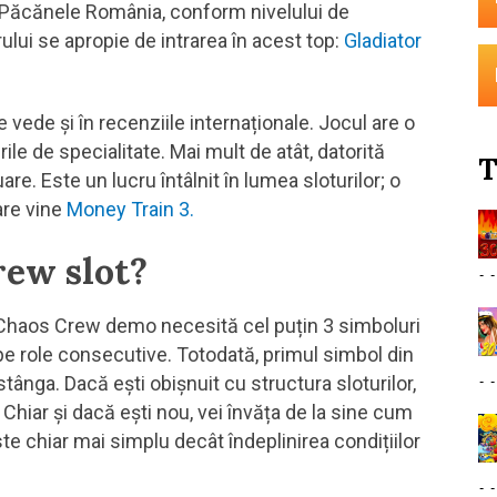
0 Păcănele România, conform nivelului de
rului se apropie de intrarea în acest top:
Gladiator
vede și în recenziile internaționale. Jocul are o
ile de specialitate. Mai mult de atât, datorită
T
re. Este un lucru întâlnit în lumea sloturilor; o
are vine
Money Train 3.
rew slot?
n Chaos Crew demo necesită cel puțin 3 simboluri
 pe role consecutive. Totodată, primul simbol din
stânga. Dacă ești obișnuit cu structura sloturilor,
Chiar și dacă ești nou, vei învăța de la sine cum
 chiar mai simplu decât îndeplinirea condițiilor