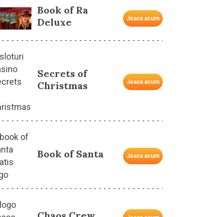
Book of Ra
Joaca acum
Deluxe
Secrets of
Joaca acum
Christmas
Book of Santa
Joaca acum
Chaos Crew