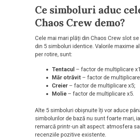
Ce simboluri aduc cel
Chaos Crew demo?
Cele mai mari plăți din Chaos Crew slot se 
din 5 simboluri identice. Valorile maxime ale
per rotire, sunt:
Tentacul
– factor de multiplicare x
Măr otrăvit
– factor de multiplicare
Creier
– factor de multiplicare x5;
Molie
– factor de multiplicare x5.
Alte 5 simboluri obișnuite îți vor aduce până
simbolurilor de bază nu sunt foarte mari, iar
remarcă printr-un alt aspect: atmosfera sa p
recenziile pozitive existente.