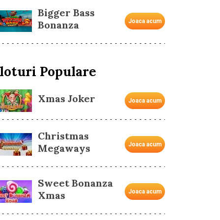
Bigger Bass
Joaca acum
Bonanza
loturi Populare
Xmas Joker
Joaca acum
Christmas
Joaca acum
Megaways
Sweet Bonanza
Joaca acum
Xmas