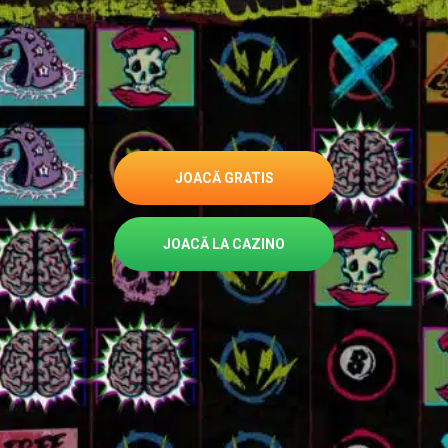
JOACĂ GRATIS
JOACĂ LA CAZINO