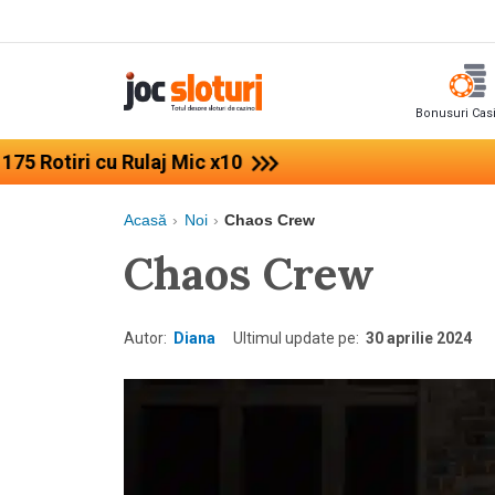
Bonusuri Cas
<2.000 RO
Acasă
Noi
Chaos Crew
Chaos Crew
Autor:
Diana
Ultimul update pe:
30 aprilie 2024