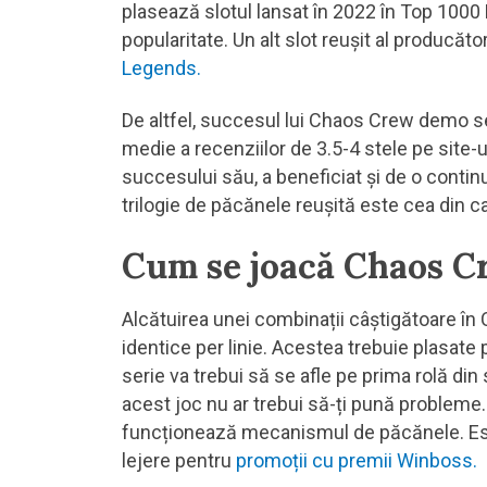
plasează slotul lansat în 2022 în Top 100
popularitate. Un alt slot reușit al producăto
Legends.
De altfel, succesul lui Chaos Crew demo se 
medie a recenziilor de 3.5-4 stele pe site-ur
succesului său, a beneficiat și de o continua
trilogie de păcănele reușită este cea din c
Cum se joacă Chaos C
Alcătuirea unei combinații câștigătoare î
identice per linie. Acestea trebuie plasate
serie va trebui să se afle pe prima rolă din 
acest joc nu ar trebui să-ți pună probleme. 
funcționează mecanismul de păcănele. Este
lejere pentru
promoții cu premii Winboss.