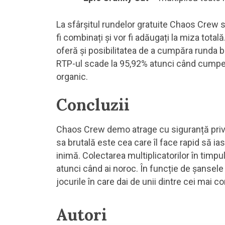
La sfârșitul rundelor gratuite Chaos Crew slo
fi combinați și vor fi adăugați la miza tot
oferă și posibilitatea de a cumpăra runda b
RTP-ul scade la 95,92% atunci când cumperi
organic.
Concluzii
Chaos Crew demo atrage cu siguranță priviri
sa brutală este cea care îl face rapid să ia
inimă. Colectarea multiplicatorilor în timpu
atunci când ai noroc. În funcție de șansele 
jocurile în care dai de unii dintre cei mai co
Autori