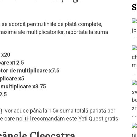
S
 se acordă pentru liniile de plată complete,
 maxime ale multiplicatorilor, raportate la suma
 x20
care x12.5
ctor de multiplicare x7.5
plicare x5
 multiplicare x3.75
2.5
ți vor aduce până la 1.5x suma totală pariată per
 pe care noi ți-l recomandăm este
Yeti Quest gratis.
ăcănele Cleocatra