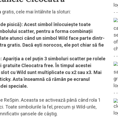
ratis, cele mai întâlnite la sloturi:
de pisică): Acest simbol înlocuiește toate
imbolului scatter, pentru a forma combinații
late atunci când un simbol Wild face parte dintr-
a gratis. Dacă ești norocos, ele pot chiar să fie
Apariția a cel puțin 3 simboluri scatter pe rolele
i gratuite Cleocatra free. În timpul acestei
slot cu Wild sunt multiplicate cu x2 sau x3. Mai
Sticky. Asta înseamnă că rămân pe ecranul
ndei speciale.
 de ReSpin. Aceasta se activează până când rola 1
ci. Toate simbolurile la fel, precum și Wild-urile,
nificativ șansele de câștig.