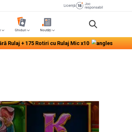
Licență
e
Ghiduri
Noutăți
ic x10