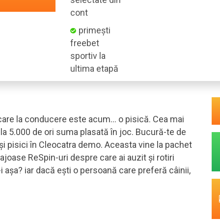
cont
primești
freebet
sportiv la
ultima etapă
 care la conducere este acum… o pisică. Cea mai
a 5.000 de ori suma plasată în joc. Bucură-te de
și pisici în Cleocatra demo. Aceasta vine la pachet
ajoase ReSpin-uri despre care ai auzit și rotiri
i așa? iar dacă ești o persoană care preferă câinii,