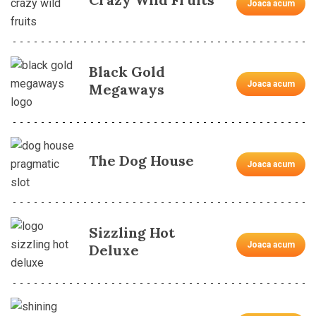
Joaca acum
Black Gold
Joaca acum
Megaways
The Dog House
Joaca acum
Sizzling Hot
Joaca acum
Deluxe