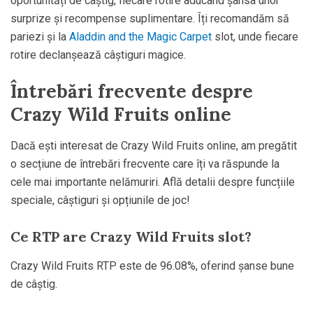
oportunități de câștig, fiecare rotire aducând șansa unor
surprize și recompense suplimentare. Îți recomandăm să
pariezi și la
Aladdin and the Magic Carpet
slot, unde fiecare
rotire declanșează câștiguri magice.
Întrebări frecvente despre
Crazy Wild Fruits online
Dacă ești interesat de Crazy Wild Fruits online, am pregătit
o secțiune de întrebări frecvente care îți va răspunde la
cele mai importante nelămuriri. Află detalii despre funcțiile
speciale, câștiguri și opțiunile de joc!
Ce RTP are Crazy Wild Fruits slot?
Crazy Wild Fruits RTP este de 96.08%, oferind șanse bune
de câștig.