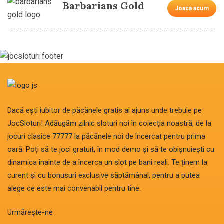
Barbarians Gold
Joaca acum
Dacă ești iubitor de păcănele gratis ai ajuns unde trebuie pe
JocSloturi! Adăugăm zilnic sloturi noi în colecția noastră, de la
jocuri clasice 77777 la păcănele noi de încercat pentru prima
oară. Poți să te joci gratuit, în mod demo și să te obișnuiești cu
dinamica înainte de a încerca un slot pe bani reali. Te ținem la
curent și cu bonusuri exclusive săptămânal, pentru a putea
alege ce este mai convenabil pentru tine.
Urmărește-ne