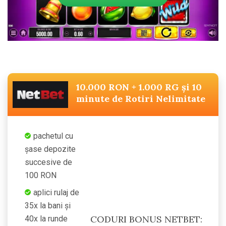
10.000 RON + 1.000 RG și 10
minute de Rotiri Nelimitate
pachetul cu
șase depozite
succesive de
100 RON
aplici rulaj de
35x la bani și
CODURI BONUS NETBET:
40x la runde