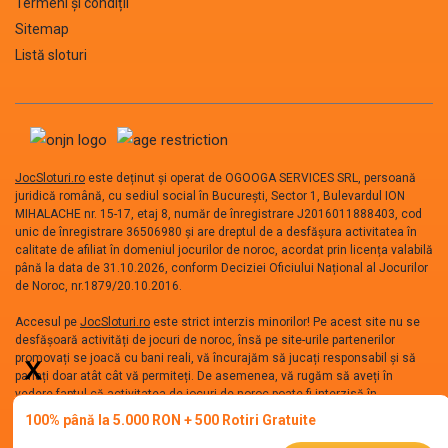
Termeni și condiții
Sitemap
Listă sloturi
JocSloturi.ro
este deținut și operat de OGOOGA SERVICES SRL, persoană
juridică română, cu sediul social în București, Sector 1, Bulevardul ION
MIHALACHE nr. 15-17, etaj 8, număr de înregistrare J2016011888403, cod
unic de înregistrare 36506980 și are dreptul de a desfășura activitatea în
calitate de afiliat în domeniul jocurilor de noroc, acordat prin licența valabilă
până la data de 31.10.2026, conform Deciziei Oficiului Național al Jocurilor
de Noroc, nr.1879/20.10.2016.
Accesul pe
JocSloturi.ro
este strict interzis minorilor! Pe acest site nu se
desfășoară activități de jocuri de noroc, însă pe site-urile partenerilor
promovați se joacă cu bani reali, vă încurajăm să jucați responsabil și să
pariați doar atât cât vă permiteți. De asemenea, vă rugăm să aveți în
vedere faptul că activitatea de jocuri de noroc poate fi interzisă în
jurisdicția în care sunteți localizat, fiind responsabilitatea dumneavoastră
100% până la 5.000 RON + 500 Rotiri Gratuite
să respectați legislația în vigoare.