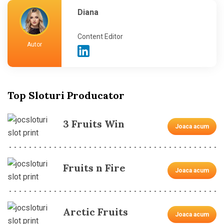
Diana
Content Editor
Autor
Top Sloturi Producator
3 Fruits Win
Joaca acum
Fruits n Fire
Joaca acum
Arctic Fruits
Joaca acum