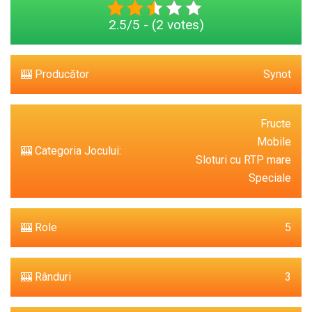
2.5/5 - (2 votes)
🎰 Producător
Synot
Fructe
Mobile
🎰 Categoria Jocului:
Sloturi cu RTP mare
Speciale
🎰 Role
5
🎰 Rânduri
3