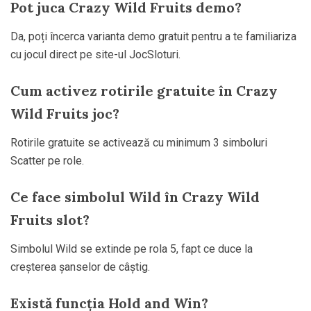
Pot juca Crazy Wild Fruits demo?
Da, poți încerca varianta demo gratuit pentru a te familiariza
cu jocul direct pe site-ul JocSloturi.
Cum activez rotirile gratuite în Crazy
Wild Fruits joc?
Rotirile gratuite se activează cu minimum 3 simboluri
Scatter pe role.
Ce face simbolul Wild în Crazy Wild
Fruits slot?
Simbolul Wild se extinde pe rola 5, fapt ce duce la
creșterea șanselor de câștig.
Există funcția Hold and Win?