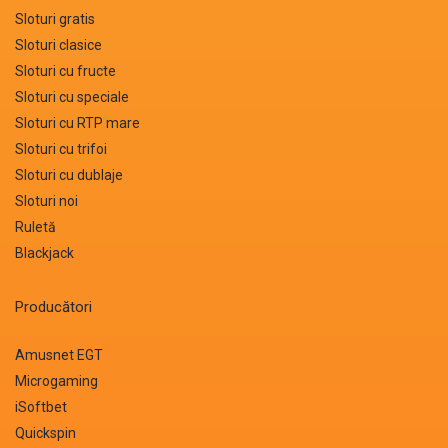
Sloturi gratis
Sloturi clasice
Sloturi cu fructe
Sloturi cu speciale
Sloturi cu RTP mare
Sloturi cu trifoi
Sloturi cu dublaje
Sloturi noi
Ruletă
Blackjack
Producători
Amusnet EGT
Microgaming
iSoftbet
Quickspin