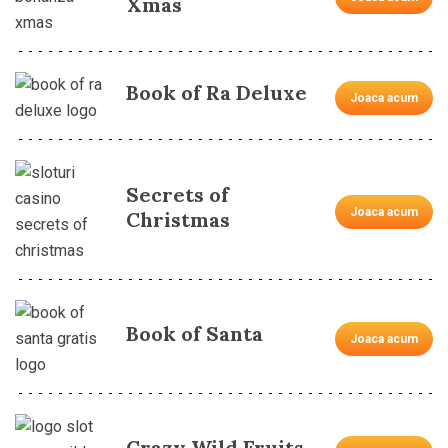
Xmas
Book of Ra Deluxe
Joaca acum
Secrets of
Joaca acum
Christmas
Book of Santa
Joaca acum
Crazy Wild Fruits