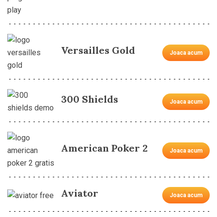
Versailles Gold
Joaca acum
300 Shields
Joaca acum
American Poker 2
Joaca acum
Aviator
Joaca acum