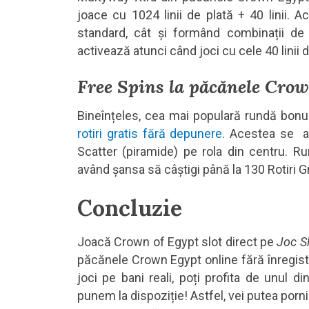
joace cu 1024 linii de plată + 40 linii. A
standard, cât și formând combinații de 
activează atunci când joci cu cele 40 linii 
Free Spins la păcănele Crow
Bineînțeles, cea mai populară rundă bonus 
rotiri gratis fără depunere
. Acestea se ac
Scatter (piramide) pe rola din centru. Ru
având șansa să câștigi până la 130 Rotiri Gr
Concluzie
Joacă Crown of Egypt slot direct pe
Joc Sl
păcănele Crown Egypt online fără înregistar
joci pe bani reali, poți profita de unul 
punem la dispoziție! Astfel, vei putea porn