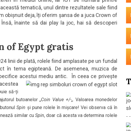
această tematică, unul dintre rezultatele sale fiind
m obișnuit deja, îți oferim șansa de a juca Crown of
. Însă, înainte să dai play la joc, hai să descoperi
n of Egypt gratis
24 linii de plată, rolele fiind amplasate pe un fundal
rfect în tema egipteană. De asemenea, muzica de
pecifice acestui mediu antic.
În ceea ce privește
T
 acestea
b
uie să-ți
jutorul butoanelor „
Coin Value +/-
„. Valoarea monedelor
ă butonul
Spin
și pune rolele în mișcare! Vei observa că în
ionează similar cu
Spin
, doar că acesta va determina rolele