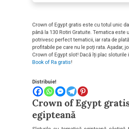
Crown of Egypt gratis este cu totul unic dat
până la 130 Rotiri Gratuite. Tematica este u
potrivesc perfect tematicii, iar rata de plat
profitabile pe care nu le poți rata. Așadar, 
Crown of Egypt slot! Dacă îți plac sloturile 
Book of Ra gratis
!
Distribuie!
Crown of Egypt gratis
egipteană
Sloturile cu tematică egipteană câștigă 