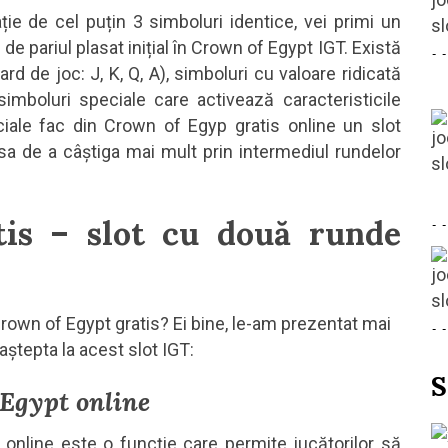
ție de cel puțin 3 simboluri identice, vei primi un
 de pariul plasat inițial în Crown of Egypt IGT. Există
rd de joc: J, K, Q, A), simboluri cu valoare ridicată
 simboluri speciale care activează caracteristicile
eciale fac din Crown of Egyp gratis online un slot
nsa de a câștiga mai mult prin intermediul rundelor
is – slot cu două runde
 Crown of Egypt gratis? Ei bine, le-am prezentat mai
aștepta la acest slot IGT:
S
Egypt online
nline este o funcție care permite jucătorilor să