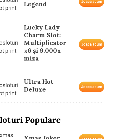
Joaca acum
Legend
Lucky Lady
Charm Slot:
Multiplicator
Joaca acum
x6 și 9.000x
miza
Ultra Hot
Joaca acum
Deluxe
loturi Populare
Xmas Joker