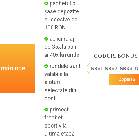
pachetul cu
șase depozite
succesive de
100 RON
aplici rulaj
de 35x la bani
și 40x la runde
CODURI BONUS 
rundele sunt
0 minute
valabile la
Copiază
sloturi
selectate din
cont
primești
freebet
sportiv la
ultima etapă