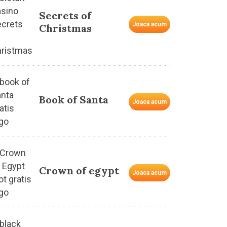
Secrets of
Joaca acum
Christmas
Book of Santa
Joaca acum
Crown of egypt
Joaca acum