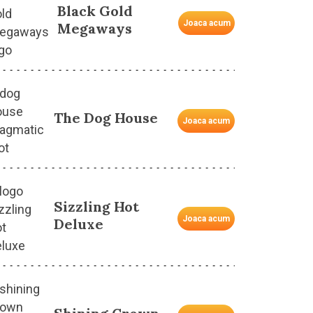
Black Gold
Joaca acum
Megaways
The Dog House
Joaca acum
Sizzling Hot
Joaca acum
Deluxe