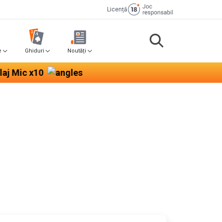
Licență
e
Ghiduri
Noutăți
<2.000 RON Bonus 