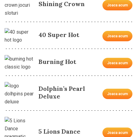
Shining Crown
Joaca acum
40 Super Hot
Joaca acum
Burning Hot
Joaca acum
Dolphin’s Pearl
Joaca acum
Deluxe
5 Lions Dance
Joaca acum