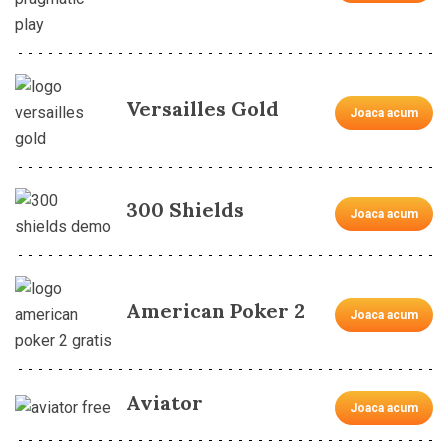
Versailles Gold
Joaca acum
300 Shields
Joaca acum
American Poker 2
Joaca acum
Aviator
Joaca acum