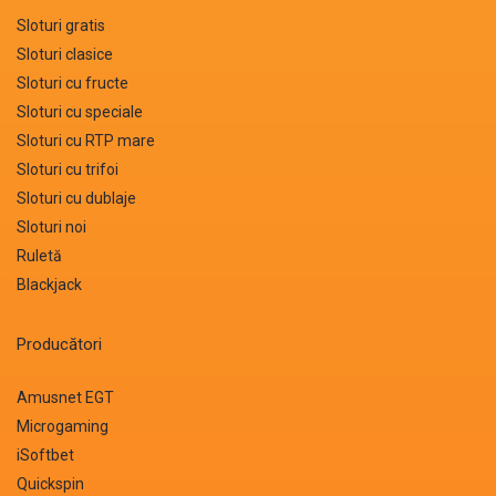
Sloturi gratis
Sloturi clasice
Sloturi cu fructe
Sloturi cu speciale
Sloturi cu RTP mare
Sloturi cu trifoi
Sloturi cu dublaje
Sloturi noi
Ruletă
Blackjack
Producători
Amusnet EGT
Microgaming
iSoftbet
Quickspin