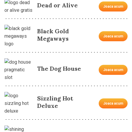
Dead or Alive
Joaca acum
Black Gold
Joaca acum
Megaways
The Dog House
Joaca acum
Sizzling Hot
Joaca acum
Deluxe