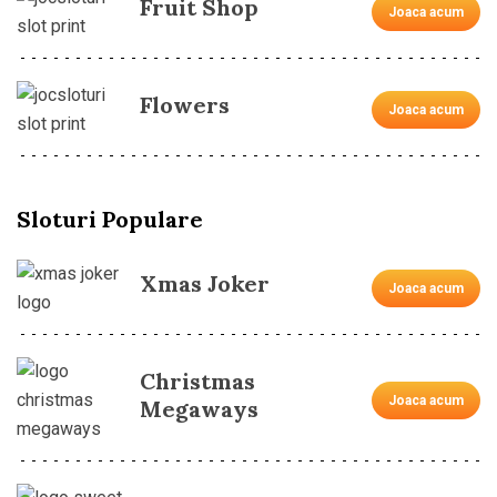
Fruit Shop
Joaca acum
Flowers
Joaca acum
Sloturi Populare
Xmas Joker
Joaca acum
Christmas
Joaca acum
Megaways