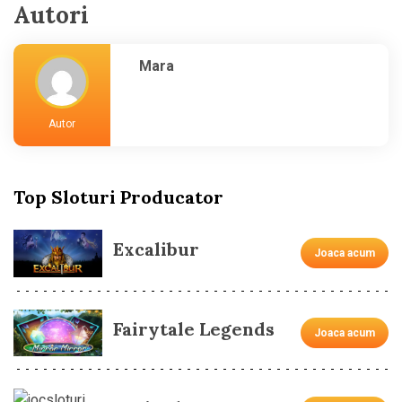
Autori
Mara
Autor
Top Sloturi Producator
Excalibur
Joaca acum
Fairytale Legends
Joaca acum