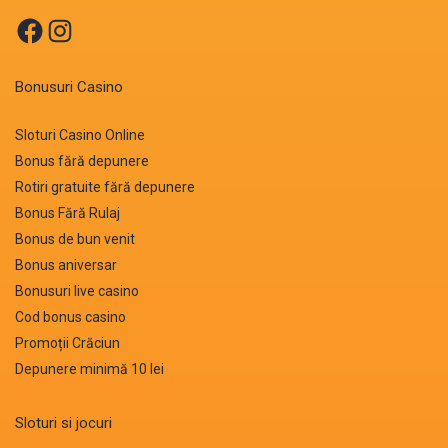
Facebook
Instagram
Bonusuri Casino
Sloturi Casino Online
Bonus fără depunere
Rotiri gratuite fără depunere
Bonus Fără Rulaj
Bonus de bun venit
Bonus aniversar
Bonusuri live casino
Cod bonus casino
Promoții Crăciun
Depunere minimă 10 lei
Sloturi si jocuri