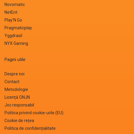
Novomatic
NetEnt
Play‘N Go
Pragmaticplay
Yggdrasil
NYX Gaming
Pagini utile
Despre noi
Contact
Metodologie
Licență ONJN
Joc responsabil
Politica privind cookie-urile (EU)
Cookie de rețea
Politica de confidențialitate