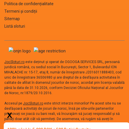
Politica de confidențialitate
Termeni și condiții
Sitemap
Listă sloturi
JocSloturi.ro
este deținut și operat de OGOOGA SERVICES SRL, persoană
juridică română, cu sediul social în București, Sector 1, Bulevardul ION
MIHALACHE nr. 15-17, etaj 8, număr de înregistrare J2016011888403, cod
unic de înregistrare 36506980 și are dreptul de a desfășura activitatea în
calitate de afiliat în domeniul jocurilor de noroc, acordat prin licența valabilă
până la data de 31.10.2026, conform Deciziei Oficiului Național al Jocurilor
de Noroc, nr.1879/20.10.2016.
Accesul pe
JocSloturi.ro
este strict interzis minorilor! Pe acest site nu se
desfășoară activități de jocuri de noroc, însă pe site-urile partenerilor
promovați se joacă cu bani reali, vă încurajăm să jucați responsabil și să
pariați doar atât cât vă permiteți. De asemenea, vă rugăm să aveți în
vedere faptul că activitatea de jocuri de noroc poate fi interzisă în