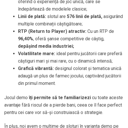
oferind o experiență de joc unică, care se
îndepărtează de modelele clasice;
Linii de plată:
slotul are
576 linii de plată,
asigurând
multiple combinații câștigătoare;
RTP (Return to Player) atractiv:
Cu un RTP de
96,40%
, oferă șanse competitive de câștig,
depășind media industriei;
Volatilitate mare:
ideal pentru jucătorii care preferă
câștiguri mari și mai rare, cu o dinamică intensă;
Grafică vibrantă:
designul colorat și tematica unică
adaugă un plus de farmec jocului, captivând jucătorii
din primul moment.
Jocul demo
îți permite să te familiarizezi
cu toate aceste
avantaje fără riscul de a pierde bani, ceea ce îl face perfect
pentru cei care vor să-și construiască o strategie.
În plus, noi avem o mulțime de sloturi în varianta demo pe