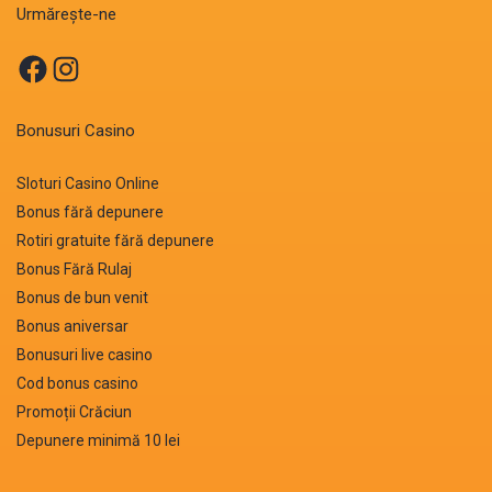
Urmărește-ne
Facebook
Instagram
Bonusuri Casino
Sloturi Casino Online
Bonus fără depunere
Rotiri gratuite fără depunere
Bonus Fără Rulaj
Bonus de bun venit
Bonus aniversar
Bonusuri live casino
Cod bonus casino
Promoții Crăciun
Depunere minimă 10 lei