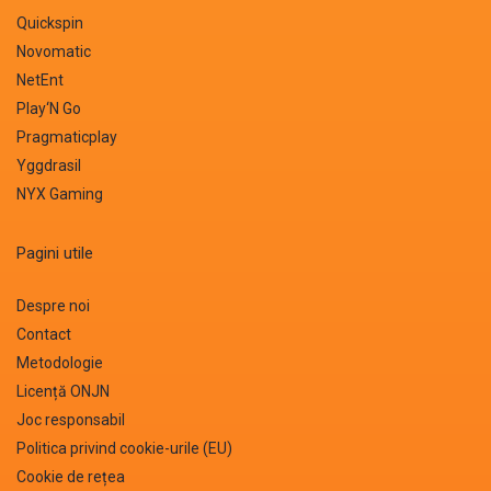
Quickspin
Novomatic
NetEnt
Play‘N Go
Pragmaticplay
Yggdrasil
NYX Gaming
Pagini utile
Despre noi
Contact
Metodologie
Licență ONJN
Joc responsabil
Politica privind cookie-urile (EU)
Cookie de rețea