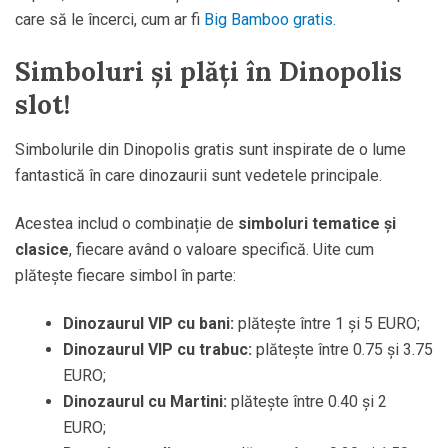
care să le încerci, cum ar fi
Big Bamboo gratis.
Simboluri și plăți în Dinopolis
slot!
Simbolurile din Dinopolis gratis sunt inspirate de o lume
fantastică în care dinozaurii sunt vedetele principale.
Acestea includ o combinație de
simboluri tematice și
clasice
, fiecare având o valoare specifică. Uite cum
plătește fiecare simbol în parte:
Dinozaurul VIP cu bani:
plătește între 1 și 5 EURO;
Dinozaurul VIP cu trabuc:
plătește între 0.75 și 3.75
EURO;
Dinozaurul cu Martini:
plătește între 0.40 și 2
EURO;