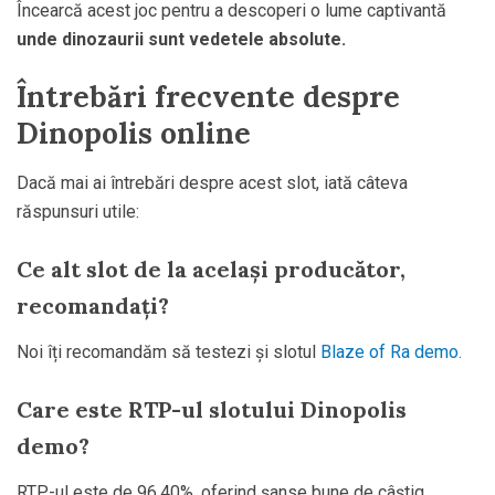
Încearcă acest joc pentru a descoperi o lume captivantă
unde dinozaurii sunt vedetele absolute.
Întrebări frecvente despre
Dinopolis online
Dacă mai ai întrebări despre acest slot, iată câteva
răspunsuri utile:
Ce alt slot de la același producător,
recomandați?
Noi îți recomandăm să testezi și slotul
Blaze of Ra demo.
Care este RTP-ul slotului Dinopolis
demo?
RTP-ul este de 96,40%, oferind șanse bune de câștig.