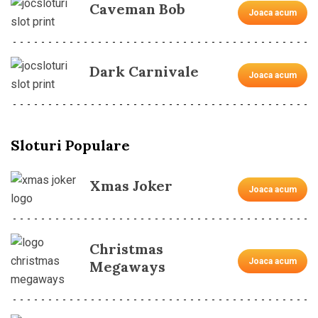
Caveman Bob
Joaca acum
Dark Carnivale
Joaca acum
Sloturi Populare
Xmas Joker
Joaca acum
Christmas
Joaca acum
Megaways