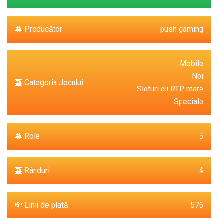
🎰 Producător
push gaming
Mobile
Noi
🎰 Categoria Jocului:
Sloturi cu RTP mare
Speciale
🎰 Role
5
🎰 Rânduri
4
💸 Linii de plată
576