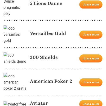
5 Lions Dance
Joaca acum
Versailles Gold
Joaca acum
300 Shields
Joaca acum
American Poker 2
Joaca acum
Aviator
Joaca acum