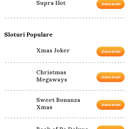
Supra Hot
Joaca acum
Sloturi Populare
Xmas Joker
Joaca acum
Christmas
Joaca acum
Megaways
Sweet Bonanza
Joaca acum
Xmas