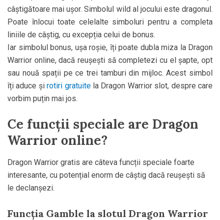
câștigătoare mai ușor. Simbolul wild al jocului este dragonul.
Poate înlocui toate celelalte simboluri pentru a completa
liniile de câștig, cu excepția celui de bonus.
Iar simbolul bonus, ușa roșie, îți poate dubla miza la Dragon
Warrior online, dacă reușești să completezi cu el șapte, opt
sau nouă spații pe ce trei tamburi din mijloc. Acest simbol
îți aduce și
rotiri gratuite
la Dragon Warrior slot, despre care
vorbim puțin mai jos.
Ce funcții speciale are Dragon
Warrior online?
Dragon Warrior gratis are câteva funcții speciale foarte
interesante, cu potențial enorm de câștig dacă reușești să
le declanșezi.
Funcția Gamble la slotul Dragon Warrior