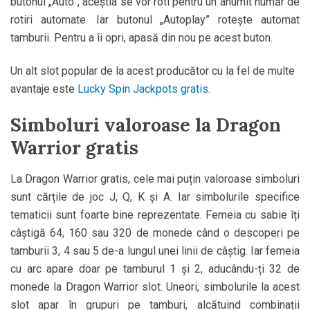
butonul „Auto”, aceștia se vor roti pentru un anumit număr de
rotiri automate. Iar butonul „Autoplay” rotește automat
tamburii. Pentru a îi opri, apasă din nou pe acest buton.
Un alt slot popular de la acest producător cu la fel de multe
avantaje este
Lucky Spin Jackpots gratis.
Simboluri valoroase la Dragon
Warrior gratis
La Dragon Warrior gratis, cele mai puțin valoroase simboluri
sunt cărțile de joc J, Q, K și A. Iar simbolurile specifice
tematicii sunt foarte bine reprezentate. Femeia cu sabie îți
câștigă 64, 160 sau 320 de monede când o descoperi pe
tamburii 3, 4 sau 5 de-a lungul unei linii de câștig. Iar femeia
cu arc apare doar pe tamburul 1 și 2, aducându-ți 32 de
monede la Dragon Warrior slot. Uneori, simbolurile la acest
slot apar în grupuri pe tamburi, alcătuind combinații