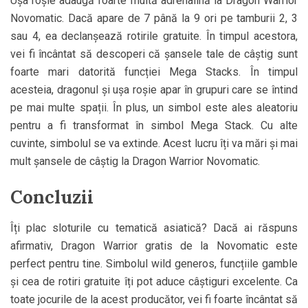
Ușa roșie adaugă foarte multă adrenalină la Dragon Warrior
Novomatic. Dacă apare de 7 până la 9 ori pe tamburii 2, 3
sau 4, ea declanșează rotirile gratuite. În timpul acestora,
vei fi încântat să descoperi că șansele tale de câștig sunt
foarte mari datorită funcției Mega Stacks. În timpul
acesteia, dragonul și ușa roșie apar în grupuri care se întind
pe mai multe spații. În plus, un simbol este ales aleatoriu
pentru a fi transformat în simbol Mega Stack. Cu alte
cuvinte, simbolul se va extinde. Acest lucru îți va mări și mai
mult șansele de câștig la Dragon Warrior Novomatic.
Concluzii
Îți plac sloturile cu tematică asiatică? Dacă ai răspuns
afirmativ, Dragon Warrior gratis de la Novomatic este
perfect pentru tine. Simbolul wild generos, funcțiile gamble
și cea de rotiri gratuite îți pot aduce câștiguri excelente. Ca
toate jocurile de la acest producător, vei fi foarte încântat să