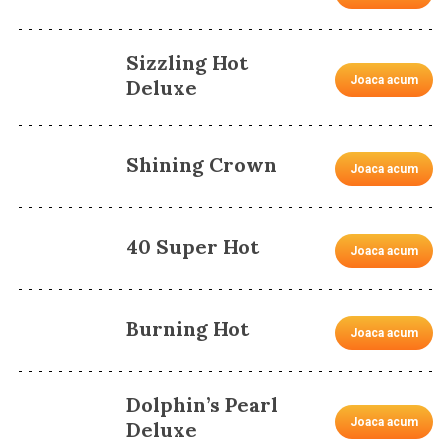
Sizzling Hot
Joaca acum
Deluxe
Shining Crown
Joaca acum
40 Super Hot
Joaca acum
Burning Hot
Joaca acum
Dolphin’s Pearl
Joaca acum
Deluxe