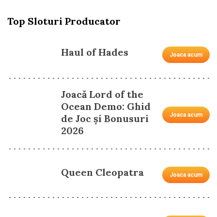
Top Sloturi Producator
Haul of Hades
Joaca acum
Joacă Lord of the
Ocean Demo: Ghid
Joaca acum
de Joc și Bonusuri
2026
Queen Cleopatra
Joaca acum