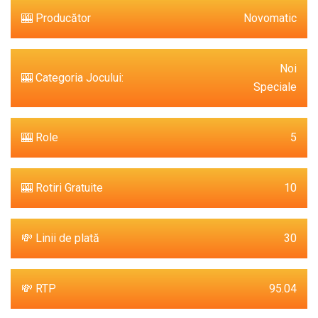
🎰 Producător
Novomatic
Noi
🎰 Categoria Jocului:
Speciale
🎰 Role
5
🎰 Rotiri Gratuite
10
💸 Linii de plată
30
💸 RTP
95.04