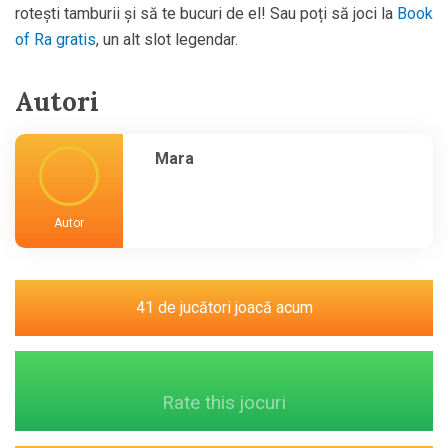
rotești tamburii și să te bucuri de el! Sau poți să joci la
Book
of Ra gratis
, un alt slot legendar.
Autori
Mara
Autor
41 de jucători joacă acum
Rate this jocuri