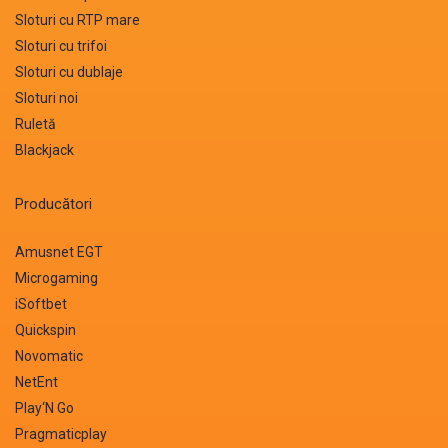
Sloturi cu RTP mare
Sloturi cu trifoi
Sloturi cu dublaje
Sloturi noi
Ruletă
Blackjack
Producători
Amusnet EGT
Microgaming
iSoftbet
Quickspin
Novomatic
NetEnt
Play‘N Go
Pragmaticplay