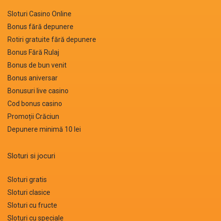
Sloturi Casino Online
Bonus fără depunere
Rotiri gratuite fără depunere
Bonus Fără Rulaj
Bonus de bun venit
Bonus aniversar
Bonusuri live casino
Cod bonus casino
Promoții Crăciun
Depunere minimă 10 lei
Sloturi si jocuri
Sloturi gratis
Sloturi clasice
Sloturi cu fructe
Sloturi cu speciale