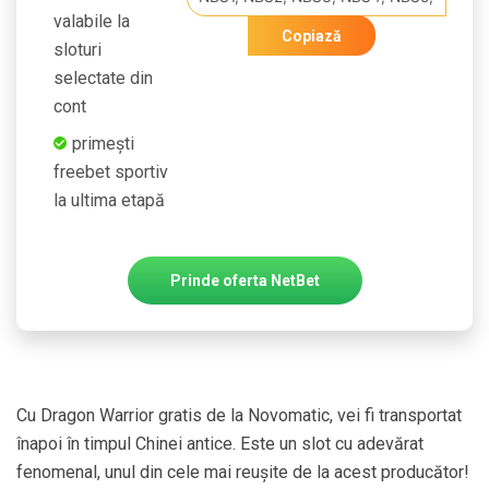
valabile la
Copiază
sloturi
selectate din
cont
primești
freebet sportiv
la ultima etapă
Prinde oferta NetBet
Cu Dragon Warrior gratis de la Novomatic, vei fi transportat
înapoi în timpul Chinei antice. Este un slot cu adevărat
fenomenal, unul din cele mai reușite de la acest producător!