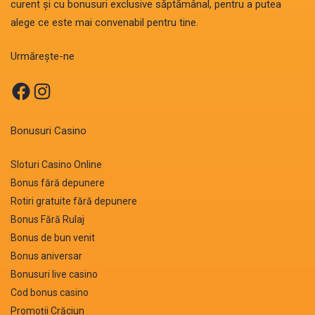
curent și cu bonusuri exclusive săptămânal, pentru a putea
alege ce este mai convenabil pentru tine.
Urmărește-ne
Facebook
Instagram
Bonusuri Casino
Sloturi Casino Online
Bonus fără depunere
Rotiri gratuite fără depunere
Bonus Fără Rulaj
Bonus de bun venit
Bonus aniversar
Bonusuri live casino
Cod bonus casino
Promoții Crăciun