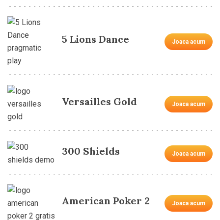
5 Lions Dance
Joaca acum
Versailles Gold
Joaca acum
300 Shields
Joaca acum
American Poker 2
Joaca acum