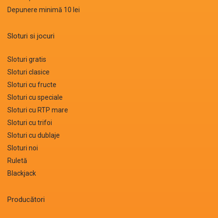
Depunere minimă 10 lei
Sloturi si jocuri
Sloturi gratis
Sloturi clasice
Sloturi cu fructe
Sloturi cu speciale
Sloturi cu RTP mare
Sloturi cu trifoi
Sloturi cu dublaje
Sloturi noi
Ruletă
Blackjack
Producători