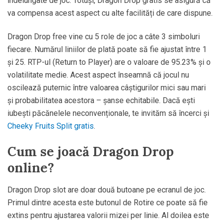
îndelungate de joc. Totuși, Dragon Drop gratis se asigură că
va compensa acest aspect cu alte facilități de care dispune.
Dragon Drop free vine cu 5 role de joc a câte 3 simboluri
fiecare. Numărul liniilor de plată poate să fie ajustat între 1
și 25. RTP-ul (Return to Player) are o valoare de 95.23% și o
volatilitate medie. Acest aspect înseamnă că jocul nu
oscilează puternic între valoarea câștigurilor mici sau mari
și probabilitatea acestora – șanse echitabile. Dacă ești
iubești păcănelele neconvenționale, te invităm să încerci și
Cheeky Fruits Split gratis
.
Cum se joacă Dragon Drop
online?
Dragon Drop slot are doar două butoane pe ecranul de joc.
Primul dintre acesta este butonul de Rotire ce poate să fie
extins pentru ajustarea valorii mizei per linie. Al doilea este