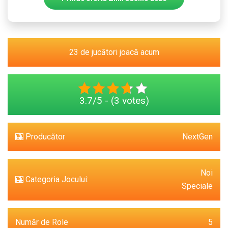
23 de jucători joacă acum
3.7/5 - (3 votes)
🎰 Producător
NextGen
Noi
🎰 Categoria Jocului:
Speciale
Număr de Role
5