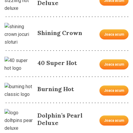
Joaca acum
Deluxe
Shining Crown
Joaca acum
40 Super Hot
Joaca acum
Burning Hot
Joaca acum
Dolphin’s Pearl
Joaca acum
Deluxe