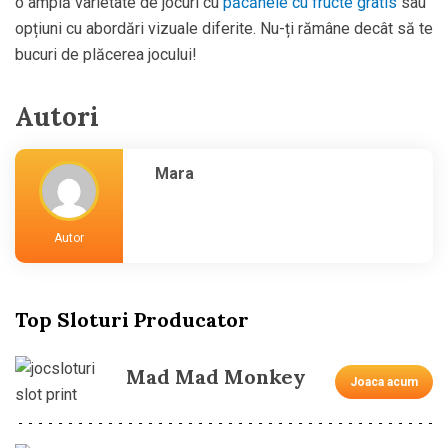
o amplă varietate de jocuri cu
păcănele cu fructe gratis
sau
opțiuni cu abordări vizuale diferite. Nu-ți rămâne decât să te
bucuri de plăcerea jocului!
Autori
Mara
Autor
Top Sloturi Producator
Mad Mad Monkey
Joaca acum