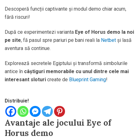
Descoperă funcții captivante și modul demo chiar acum,
fără riscuri!
După ce experimentezi varianta
Eye of Horus demo la noi
pe site
, fă pasul spre pariuri pe bani reali la
Netbet
și lasă
aventura să continue.
Explorează secretele Egiptului și transformă simbolurile
antice în
câștiguri memorabile cu unul dintre cele mai
interesant sloturi
create de
Blueprint Gaming
!
Distribuie!
Avantaje ale jocului Eye of
Horus demo