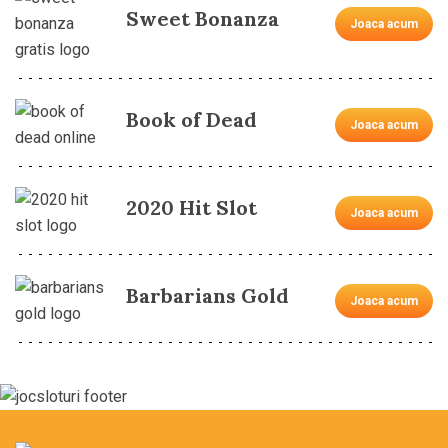
Sweet Bonanza
Joaca acum
Book of Dead
Joaca acum
2020 Hit Slot
Joaca acum
Barbarians Gold
Joaca acum