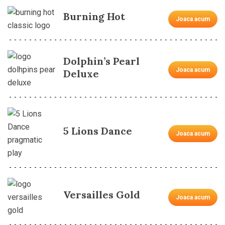
Burning Hot
Joaca acum
Dolphin’s Pearl
Joaca acum
Deluxe
5 Lions Dance
Joaca acum
Versailles Gold
Joaca acum