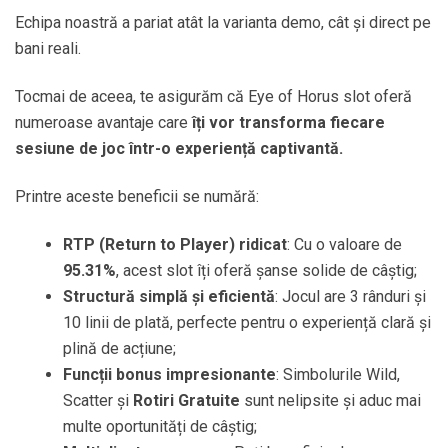
Echipa noastră a pariat atât la varianta demo, cât și direct pe
bani reali.
Tocmai de aceea, te asigurăm că Eye of Horus slot oferă
numeroase avantaje care
îți vor transforma fiecare
sesiune de joc într-o experiență captivantă.
Printre aceste beneficii se numără:
RTP (Return to Player) ridicat
: Cu o valoare de
95.31%
, acest slot îți oferă șanse solide de câștig;
Structură simplă și eficientă
: Jocul are 3 rânduri și
10 linii de plată, perfecte pentru o experiență clară și
plină de acțiune;
Funcții bonus impresionante
: Simbolurile Wild,
Scatter și
Rotiri Gratuite
sunt nelipsite și aduc mai
multe oportunități de câștig;