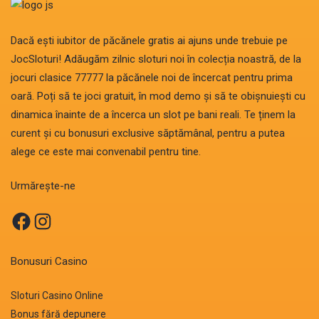
Dacă ești iubitor de păcănele gratis ai ajuns unde trebuie pe
JocSloturi! Adăugăm zilnic sloturi noi în colecția noastră, de la
jocuri clasice 77777 la păcănele noi de încercat pentru prima
oară. Poți să te joci gratuit, în mod demo și să te obișnuiești cu
dinamica înainte de a încerca un slot pe bani reali. Te ținem la
curent și cu bonusuri exclusive săptămânal, pentru a putea
alege ce este mai convenabil pentru tine.
Urmărește-ne
Facebook
Instagram
Bonusuri Casino
Sloturi Casino Online
Bonus fără depunere