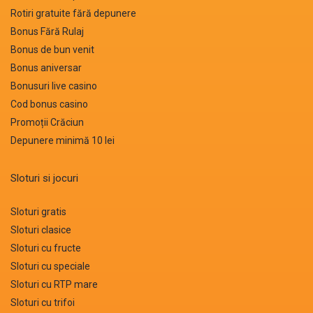
Rotiri gratuite fără depunere
Bonus Fără Rulaj
Bonus de bun venit
Bonus aniversar
Bonusuri live casino
Cod bonus casino
Promoții Crăciun
Depunere minimă 10 lei
Sloturi si jocuri
Sloturi gratis
Sloturi clasice
Sloturi cu fructe
Sloturi cu speciale
Sloturi cu RTP mare
Sloturi cu trifoi