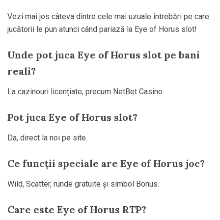
Vezi mai jos câteva dintre cele mai uzuale întrebări pe care
jucătorii le pun atunci când pariază la Eye of Horus slot!
Unde pot juca Eye of Horus slot pe bani
reali?
La cazinouri licențiate, precum NetBet Casino.
Pot juca Eye of Horus slot?
Da, direct la noi pe site.
Ce funcții speciale are Eye of Horus joc?
Wild, Scatter, runde gratuite și simbol Bonus.
Care este Eye of Horus RTP?