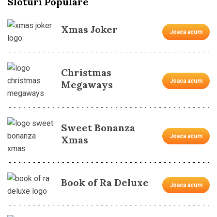
Sloturi Populare
Xmas Joker
Joaca acum
Christmas
Joaca acum
Megaways
Sweet Bonanza
Joaca acum
Xmas
Book of Ra Deluxe
Joaca acum