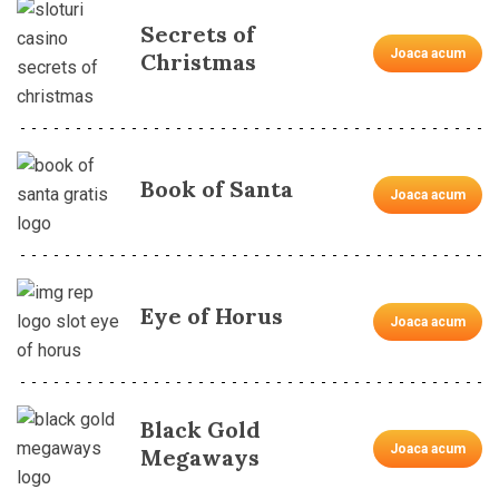
Secrets of
Joaca acum
Christmas
Book of Santa
Joaca acum
Eye of Horus
Joaca acum
Black Gold
Joaca acum
Megaways