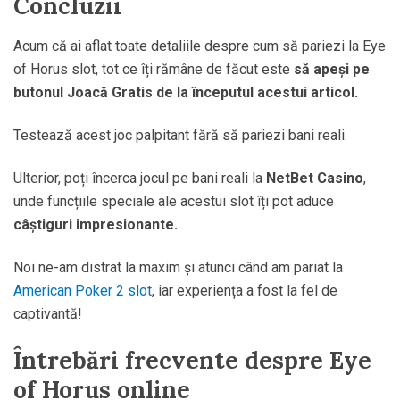
Concluzii
Acum că ai aflat toate detaliile despre cum să pariezi la Eye
of Horus slot, tot ce îți rămâne de făcut este
să apeși pe
butonul Joacă Gratis de la începutul acestui articol.
Testează acest joc palpitant fără să pariezi bani reali.
Ulterior, poți încerca jocul pe bani reali la
NetBet Casino
,
unde funcțiile speciale ale acestui slot îți pot aduce
câștiguri impresionante.
Noi ne-am distrat la maxim și atunci când am pariat la
American Poker 2 slot
, iar experiența a fost la fel de
captivantă!
Întrebări frecvente despre Eye
of Horus online