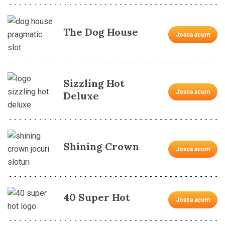
The Dog House
Joaca acum
Sizzling Hot
Joaca acum
Deluxe
Shining Crown
Joaca acum
40 Super Hot
Joaca acum