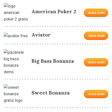
American Poker 2
Joaca acum
Aviator
Joaca acum
Big Bass Bonanza
Joaca acum
Sweet Bonanza
Joaca acum