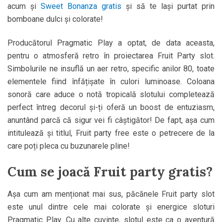
acum și
Sweet Bonanza gratis
și să te lași purtat prin
bomboane dulci și colorate!
Producătorul Pragmatic Play a optat, de data aceasta,
pentru o atmosferă retro în proiectarea Fruit Party slot.
Simbolurile ne insuflă un aer retro, specific anilor 80, toate
elementele fiind înfățișate în culori luminoase. Coloana
sonoră care aduce o notă tropicală slotului completează
perfect întreg decorul și-ți oferă un boost de entuziasm,
anuntând parcă că sigur vei fi câștigător! De fapt, așa cum
intitulează și titlul, Fruit party free este o petrecere de la
care poți pleca cu buzunarele pline!
Cum se joacă Fruit party gratis?
Așa cum am menționat mai sus, păcănele Fruit party slot
este unul dintre cele mai colorate și energice sloturi
Pragmatic Play. Cu alte cuvinte, slotul este ca o aventură