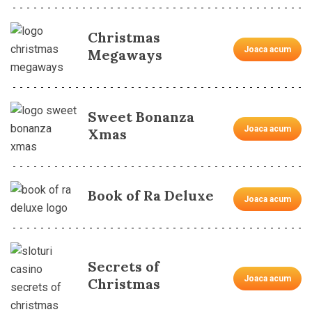
Christmas
Joaca acum
Megaways
Sweet Bonanza
Joaca acum
Xmas
Book of Ra Deluxe
Joaca acum
Secrets of
Joaca acum
Christmas