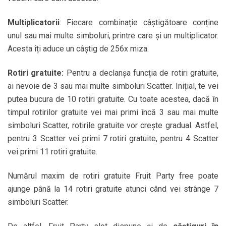
Multiplicatorii
: Fiecare combinație câștigătoare conține
unul sau mai multe simboluri, printre care și un multiplicator.
Acesta îți aduce un câștig de 256x miza.
Rotiri gratuite:
Pentru a declanșa funcția de rotiri gratuite,
ai nevoie de 3 sau mai multe simboluri Scatter. Inițial, te vei
putea bucura de 10 rotiri gratuite. Cu toate acestea, dacă în
timpul rotirilor gratuite vei mai primi încă 3 sau mai multe
simboluri Scatter, rotirile gratuite vor crește gradual. Astfel,
pentru 3 Scatter vei primi 7 rotiri gratuite, pentru 4 Scatter
vei primi 11 rotiri gratuite.
Numărul maxim de rotiri gratuite Fruit Party free poate
ajunge până la 14 rotiri gratuite atunci când vei strânge 7
simboluri Scatter.