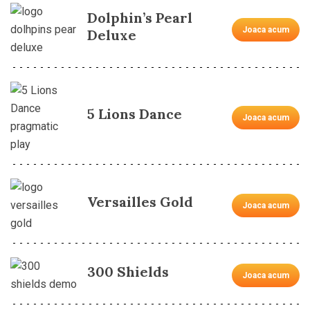
Dolphin’s Pearl
Joaca acum
Deluxe
5 Lions Dance
Joaca acum
Versailles Gold
Joaca acum
300 Shields
Joaca acum