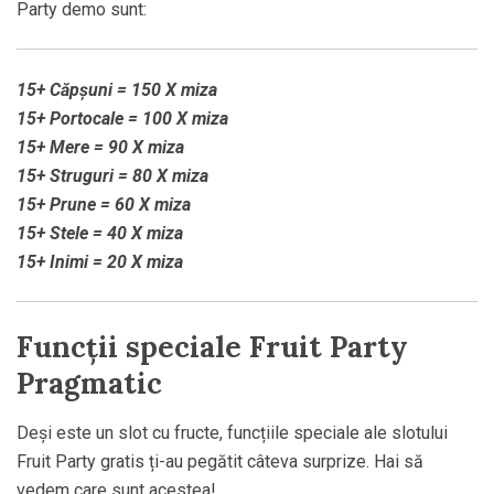
Party demo sunt:
15+ Căpșuni = 150 X miza
15+ Portocale = 100 X miza
15+ Mere = 90 X miza
15+ Struguri = 80 X miza
15+ Prune = 60 X miza
15+ Stele = 40 X miza
15+ Inimi = 20 X miza
Funcții speciale Fruit Party
Pragmatic
Deși este un slot cu fructe, funcțiile speciale ale slotului
Fruit Party gratis ți-au pegătit câteva surprize. Hai să
vedem care sunt acestea!