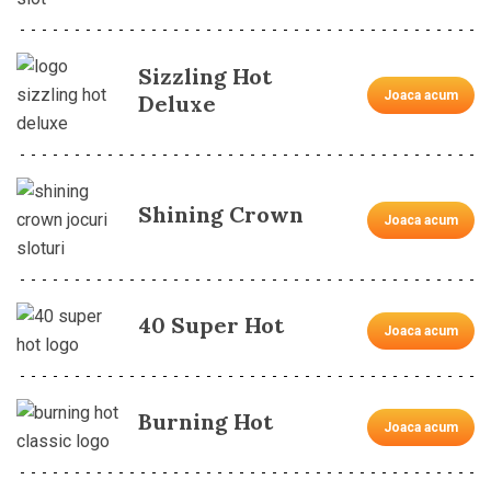
Sizzling Hot
Joaca acum
Deluxe
Shining Crown
Joaca acum
40 Super Hot
Joaca acum
Burning Hot
Joaca acum