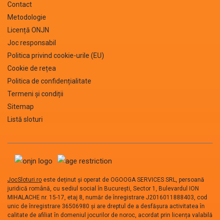
Contact
Metodologie
Licență ONJN
Joc responsabil
Politica privind cookie-urile (EU)
Cookie de rețea
Politica de confidențialitate
Termeni și condiții
Sitemap
Listă sloturi
JocSloturi.ro
este deținut și operat de OGOOGA SERVICES SRL, persoană
juridică română, cu sediul social în București, Sector 1, Bulevardul ION
MIHALACHE nr. 15-17, etaj 8, număr de înregistrare J2016011888403, cod
unic de înregistrare 36506980 și are dreptul de a desfășura activitatea în
calitate de afiliat în domeniul jocurilor de noroc, acordat prin licența valabilă