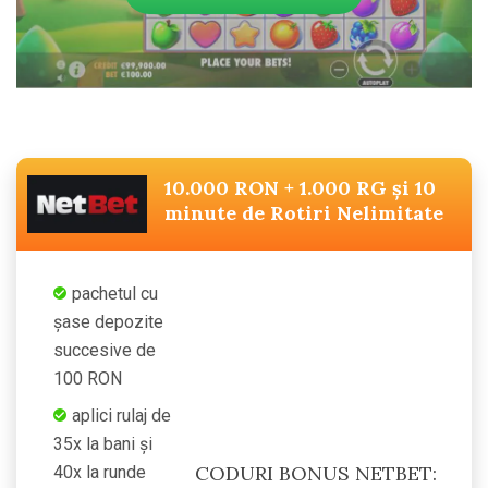
10.000 RON + 1.000 RG și 10
minute de Rotiri Nelimitate
pachetul cu
șase depozite
succesive de
100 RON
aplici rulaj de
35x la bani și
CODURI BONUS NETBET:
40x la runde