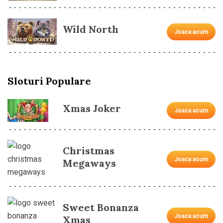
Wild North
Joaca acum
Sloturi Populare
Xmas Joker
Joaca acum
Christmas
Joaca acum
Megaways
Sweet Bonanza
Joaca acum
Xmas