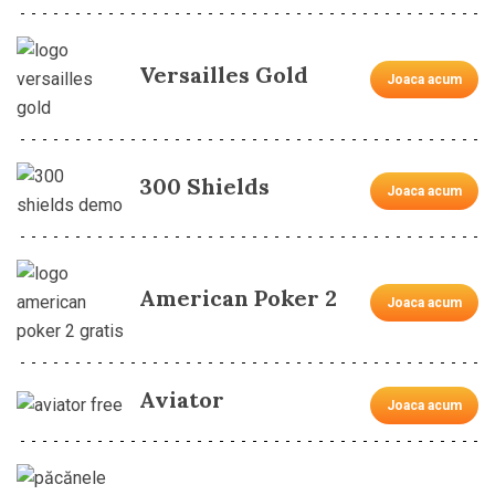
Versailles Gold
Joaca acum
300 Shields
Joaca acum
American Poker 2
Joaca acum
Aviator
Joaca acum