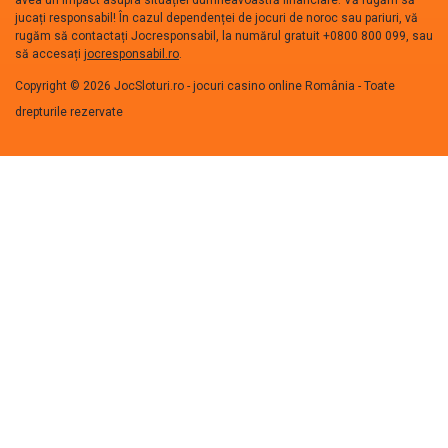
jucați responsabil! În cazul dependenței de jocuri de noroc sau pariuri, vă
rugăm să contactați Jocresponsabil, la numărul gratuit +0800 800 099, sau
să accesați
jocresponsabil.ro
.
Copyright © 2026 JocSloturi.ro - jocuri casino online România - Toate
drepturile rezervate