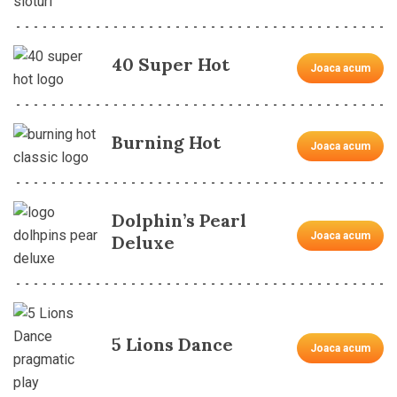
40 Super Hot
Joaca acum
Burning Hot
Joaca acum
Dolphin’s Pearl
Joaca acum
Deluxe
5 Lions Dance
Joaca acum