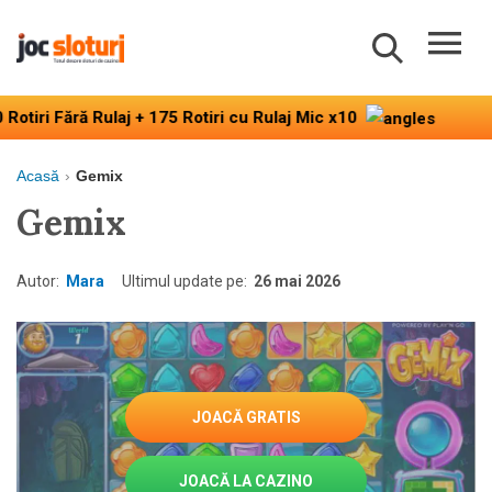
Main
Men
175 Rotiri cu Rulaj Mic x10
<2.000 RON B
Acasă
Gemix
Gemix
Autor:
Mara
Ultimul update pe:
26 mai 2026
JOACĂ GRATIS
JOACĂ LA CAZINO