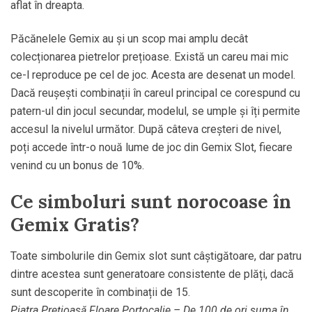
aflat în dreapta.
Păcănelele Gemix au și un scop mai amplu decât
colecționarea pietrelor prețioase. Există un careu mai mic
ce-l reproduce pe cel de joc. Acesta are desenat un model.
Dacă reușești combinații în careul principal ce corespund cu
patern-ul din jocul secundar, modelul, se umple și îți permite
accesul la nivelul următor. După câteva creșteri de nivel,
poți accede într-o nouă lume de joc din Gemix Slot, fiecare
venind cu un bonus de 10%.
Ce simboluri sunt norocoase în
Gemix Gratis?
Toate simbolurile din Gemix slot sunt câștigătoare, dar patru
dintre acestea sunt generatoare consistente de plăți, dacă
sunt descoperite în combinații de 15.
Piatra Prețioasă Floare Portocalie – De 100 de ori suma în