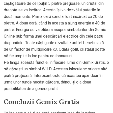
câștigătoare de cel puțin 5 pietre prețioase, un cristal din
dreapta se va încărca. Acesta își va dezvălui puterile în
două momente. Prima oară când a fost încărcat cu 20 de
pietre. A doua oară, când în acesta a ajung energia a 40 de
pietre. Energia se va elibera asupra simbolurilor din Gemix
Online sub forma unei descărcări electrice din cele patru
disponibile. Toate câștigurile rezultate astfel beneficiază
de un factor de multiplicare x3. Odată golit, cristalul poate
să fie umplut la loc pentru noi bonusuri.
Pe lângă această funcție, în fiecare lume din Gemix Gratis, o
să găsești un simbol WILD. Acestea înlocuiesc oricare altă
piatră prețioasă. Interesant este că acestea apar doar în
urma unor runde necâștigătoare, dându-ți o a doua
posibilitatea de a genera profit.
Concluzii Gemix Gratis