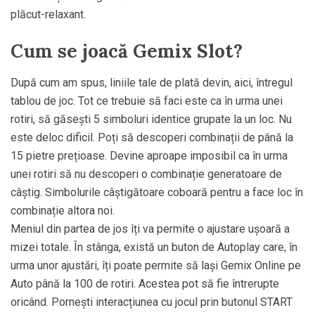
plăcut-relaxant.
Cum se joacă Gemix Slot?
După cum am spus, liniile tale de plată devin, aici, întregul
tablou de joc. Tot ce trebuie să faci este ca în urma unei
rotiri, să găsești 5 simboluri identice grupate la un loc. Nu
este deloc dificil. Poți să descoperi combinații de până la
15 pietre prețioase. Devine aproape imposibil ca în urma
unei rotiri să nu descoperi o combinație generatoare de
câștig. Simbolurile câștigătoare coboară pentru a face loc în
combinație altora noi.
Meniul din partea de jos îți va permite o ajustare ușoară a
mizei totale. În stânga, există un buton de Autoplay care, în
urma unor ajustări, îți poate permite să lași Gemix Online pe
Auto până la 100 de rotiri. Acestea pot să fie întrerupte
oricând. Pornești interacțiunea cu jocul prin butonul START