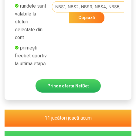
rundele sunt
valabile la
Copiază
sloturi
selectate din
cont
primești
freebet sportiv
la ultima etapă
Prinde oferta NetBet
11 jucători joacă acum