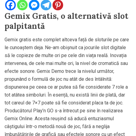
Gemix Gratis, o alternativă slot
palpitantă
Gemix gratis este complet altceva față de sloturile pe care
le cunoaștem deja. Ne-am obișnuit ca jocurile slot digitale
să le copieze de multe ori pe cele din viața reală. Inovația
intervenea, de cele mai multe ori, la nivel de cromatică sau
efecte sonore. Gemix Demo trece la nivelul următor,
propunând o formulă de joc nu atât de des întâlnită:
dispunerea pe ceea ce ar putea să fie considerate 7 role a
tot atâtea simboluri. În esență, nu există linii de plată, dar
tot careul de 7×7 poate să fie considerat placa ta de joc.
Producătorul Play’n GO s-a întrecut pe sine în realizarea
Gemix Online. Acesta reușind să aducă entuziasmul
câștigului într-o metodă nouă de joc, fără a neglija
îmbunătățirile de grafică sau efectele sonore cu un efect