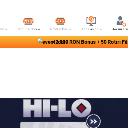
ino
Sloturi Gratis
Producători
Top Casino
Jocuri Liv
.000 RON Bonus + 50 Rotiri Fără Rulaj + 175 Rotiri cu Ru