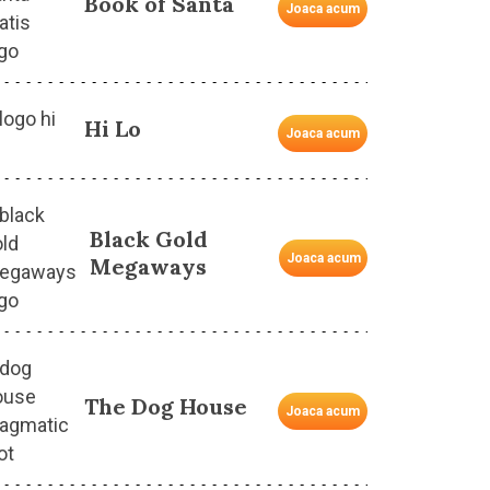
Book of Santa
Joaca acum
Hi Lo
Joaca acum
Black Gold
Joaca acum
Megaways
The Dog House
Joaca acum