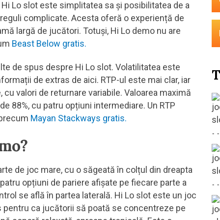
 Hi Lo slot este simplitatea sa și posibilitatea de a
ți reguli complicate. Acesta oferă o experiență de
mă largă de jucători. Totuși, Hi Lo demo nu are
cum
Beast Below gratis.
lte de spus despre Hi Lo slot. Volatilitatea este
T
ormații de extras de aici. RTP-ul este mai clar, iar
, cu valori de returnare variabile. Valoarea maximă
de 88%, cu patru opțiuni intermediare. Un RTP
e precum
Mayan Stackways gratis.
emo?
rte de joc mare, cu o săgeată în colțul din dreapta
patru opțiuni de pariere afișate pe fiecare parte a
rol se află în partea laterală. Hi Lo slot este un joc
s pentru ca jucătorii să poată se concentreze pe