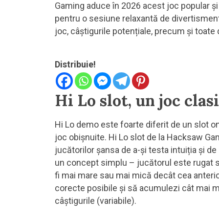
Gaming aduce în 2026 acest joc popular și î
pentru o sesiune relaxantă de divertisment
joc, câștigurile potențiale, precum și toate
Distribuie!
Hi Lo slot, un joc clas
Hi Lo demo este foarte diferit de un slot on
joc obișnuite. Hi Lo slot de la Hacksaw Gam
jucătorilor șansa de a-și testa intuiția și 
un concept simplu – jucătorul este rugat 
fi mai mare sau mai mică decât cea anterio
corecte posibile și să acumulezi cât mai m
câștigurile (variabile).