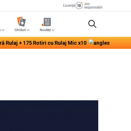
Licență
e
Ghiduri
Noutăți
laj Mic x10