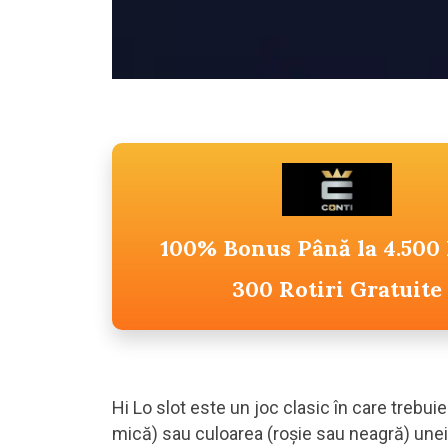
100% Bonus Până la 4.500
300 Rotiri Gratuite
Hi Lo slot este un joc clasic în care trebui
mică) sau culoarea (roșie sau neagră) une