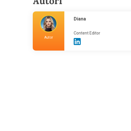
Autori
Diana
Content Editor
Autor