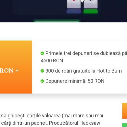
Primele trei depuneri se dublează pâ
4500 RON
 RON +
300 de rotiri gratuite la Hot to Burn
Depunere minimă: 50 RON
e să ghicești cărțile valoarea (mai mare sau mai
i cărți dintr-un pachet. Producătorul Hacksaw