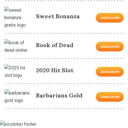
Sweet Bonanza
Joaca acum
Book of Dead
Joaca acum
2020 Hit Slot
Joaca acum
Barbarians Gold
Joaca acum