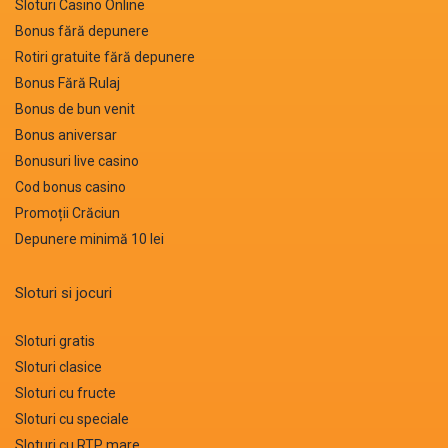
Sloturi Casino Online
Bonus fără depunere
Rotiri gratuite fără depunere
Bonus Fără Rulaj
Bonus de bun venit
Bonus aniversar
Bonusuri live casino
Cod bonus casino
Promoții Crăciun
Depunere minimă 10 lei
Sloturi si jocuri
Sloturi gratis
Sloturi clasice
Sloturi cu fructe
Sloturi cu speciale
Sloturi cu RTP mare