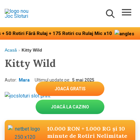
Main
Men
Rulaj + 175 Rotiri cu Rulaj Mic x10
<2.0
Acasă
Kitty Wild
Kitty Wild
Autor:
Mara
Ultimul update pe:
5 mai 2025
JOACĂ GRATIS
JOACĂ LA CAZINO
10.000 RON + 1.000 RG și 10
minute de Rotiri Nelimitate