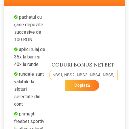
pachetul cu
șase depozite
succesive de
100 RON
aplici rulaj de
35x la bani și
CODURI BONUS NETBET:
40x la runde
rundele sunt
valabile la
Copiază
sloturi
selectate din
cont
primești
freebet sportiv
la ultima etapă