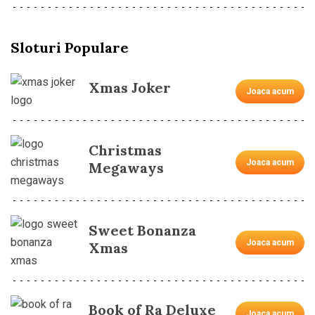
Sloturi Populare
Xmas Joker
Joaca acum
Christmas
Joaca acum
Megaways
Sweet Bonanza
Joaca acum
Xmas
Book of Ra Deluxe
Joaca acum