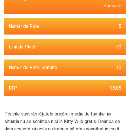
Speciale
Număr de Role
5
Linii de Plată
50
Număr de Rotiri Gratuite
10
RTP
95.85
Pisicile sunt răsfățatele oricărui mediu de familie, iar
situația nu se schimbă nici în Kitty Wild gratis. Doar că de
data aceasta, pisicile nu trebuie să stea neapărat în casă,